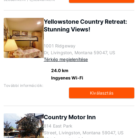
Yellowstone Country Retreat:
Stunning Views!
1001 Ridgeway
Dr, Livingston, Montana 59047, US
Térkép megjelenítése
24.0 km
Ingyenes Wi-Fi
További információk:
Kiválasztás
Country Motor Inn
814 East Park
Street, Livingston, Montana 59047, US