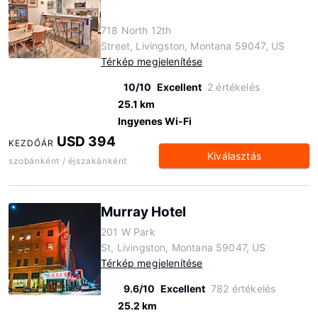
718 North 12th
Street, Livingston, Montana 59047, US
Térkép megjelenítése
10/10
Excellent
2 értékelés
25.1 km
Ingyenes Wi-Fi
USD 394
KEZDŐÁR
Kiválasztás
szobánként / éjszakánként
Murray Hotel
201 W Park
St, Livingston, Montana 59047, US
Térkép megjelenítése
9.6/10
Excellent
782 értékelés
25.2 km