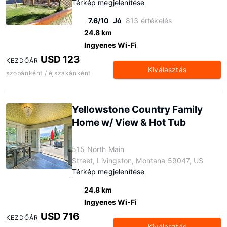
Térkép megjelenítése
7.6/10
Jó
813 értékelés
24.8 km
Ingyenes Wi-Fi
USD 123
KEZDŐÁR
Kiválasztás
szobánként / éjszakánként
Yellowstone Country Family
Home w/ View & Hot Tub
515 North Main
Street, Livingston, Montana 59047, US
Térkép megjelenítése
24.8 km
Ingyenes Wi-Fi
USD 716
KEZDŐÁR
Kiválasztás