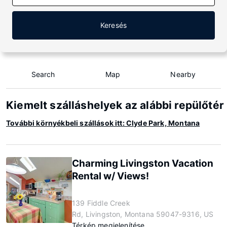
Keresés
Search
Map
Nearby
Kiemelt szálláshelyek az alábbi repülőté
További környékbeli szállások itt: Clyde Park, Montana
Charming Livingston Vacation
Rental w/ Views!
139 Fiddle Creek
Rd, Livingston, Montana 59047-9316, US
Térkép megjelenítése