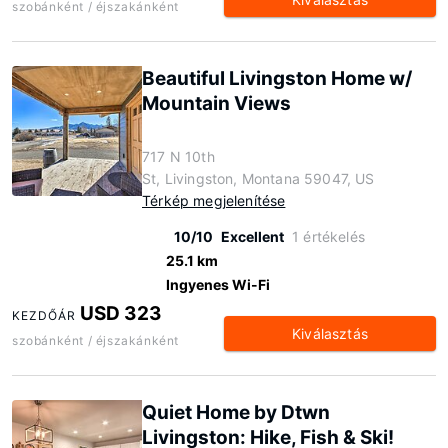
szobánként / éjszakánként
Beautiful Livingston Home w/
Mountain Views
717 N 10th
St, Livingston, Montana 59047, US
Térkép megjelenítése
10/10
Excellent
1 értékelés
25.1 km
Ingyenes Wi-Fi
USD 323
KEZDŐÁR
Kiválasztás
szobánként / éjszakánként
Quiet Home by Dtwn
Livingston: Hike, Fish & Ski!