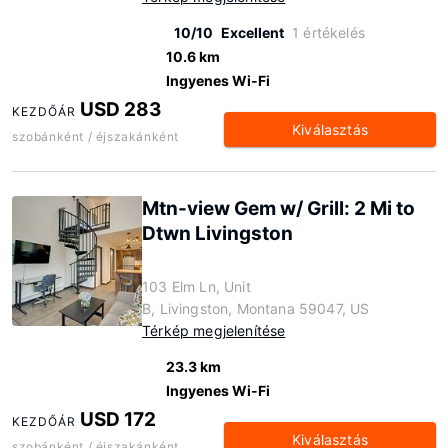
10/10
Excellent
1 értékelés
10.6 km
Ingyenes Wi-Fi
USD 283
KEZDŐÁR
Kiválasztás
szobánként / éjszakánként
Mtn-view Gem w/ Grill: 2 Mi to
Dtwn Livingston
103 Elm Ln, Unit
B, Livingston, Montana 59047, US
Térkép megjelenítése
23.3 km
Ingyenes Wi-Fi
USD 172
KEZDŐÁR
Kiválasztás
szobánként / éjszakánként