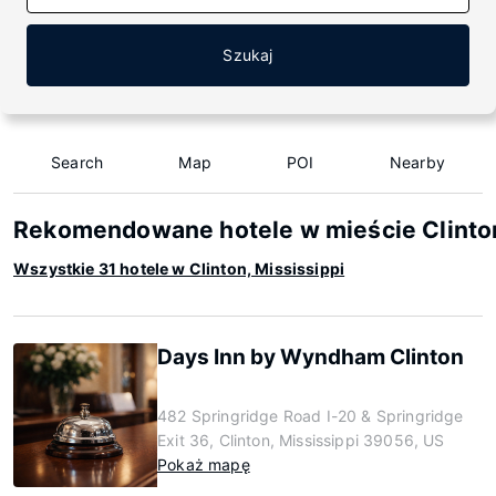
Szukaj
Search
Map
POI
Nearby
Rekomendowane hotele w mieście Clinton
Wszystkie 31 hotele w Clinton, Mississippi
Days Inn by Wyndham Clinton
482 Springridge Road I-20 & Springridge
Exit 36, Clinton, Mississippi 39056, US
Pokaż mapę