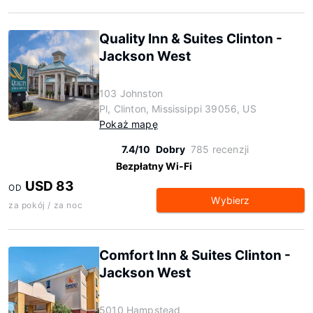
Quality Inn & Suites Clinton -
Jackson West
103 Johnston
Pl, Clinton, Mississippi 39056, US
Pokaż mapę
7.4/10
Dobry
785 recenzji
Bezpłatny Wi-Fi
USD 83
OD
Wybierz
za pokój / za noc
Comfort Inn & Suites Clinton -
Jackson West
5010 Hampstead