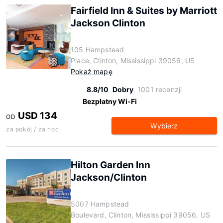
Fairfield Inn & Suites by Marriott
Jackson Clinton
105 Hampstead
Place, Clinton, Mississippi 39056, US
Pokaż mapę
8.8/10
Dobry
1001 recenzji
Bezpłatny Wi-Fi
USD 134
OD
Wybierz
za pokój / za noc
Hilton Garden Inn
Jackson/Clinton
5007 Hampstead
Boulevard, Clinton, Mississippi 39056, US