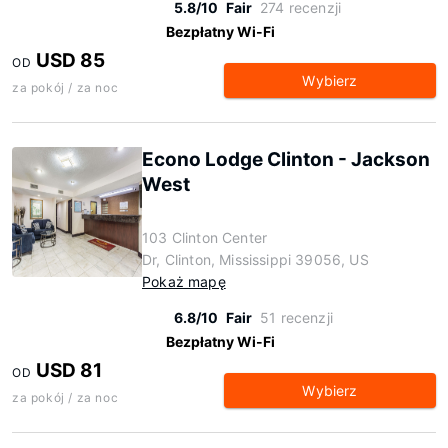
5.8/10
Fair
274 recenzji
Bezpłatny Wi-Fi
USD 85
OD
Wybierz
za pokój / za noc
Econo Lodge Clinton - Jackson
West
103 Clinton Center
Dr, Clinton, Mississippi 39056, US
Pokaż mapę
6.8/10
Fair
51 recenzji
Bezpłatny Wi-Fi
USD 81
OD
Wybierz
za pokój / za noc