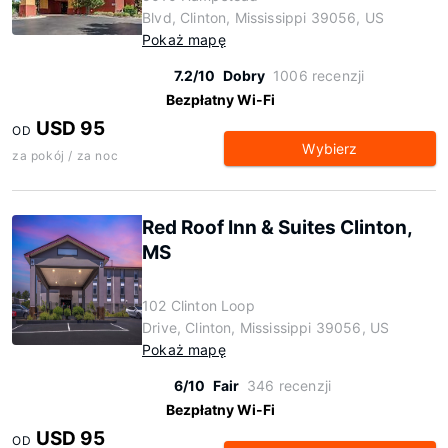
Blvd, Clinton, Mississippi 39056, US
Pokaż mapę
7.2/10
Dobry
1006 recenzji
Bezpłatny Wi-Fi
USD 95
OD
Wybierz
za pokój / za noc
Red Roof Inn & Suites Clinton,
MS
102 Clinton Loop
Drive, Clinton, Mississippi 39056, US
Pokaż mapę
6/10
Fair
346 recenzji
Bezpłatny Wi-Fi
USD 95
OD