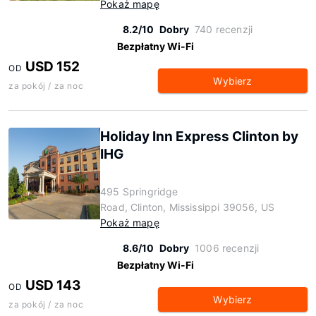
Pokaż mapę
8.2/10
Dobry
740 recenzji
Bezpłatny Wi-Fi
USD 152
OD
Wybierz
za pokój / za noc
Holiday Inn Express Clinton by
IHG
495 Springridge
Road, Clinton, Mississippi 39056, US
Pokaż mapę
8.6/10
Dobry
1006 recenzji
Bezpłatny Wi-Fi
USD 143
OD
Wybierz
za pokój / za noc