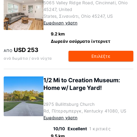
5065 Valley Ridge Road, Cincinnati, Ohio
45247, United
States, Σινσινάτι, Ohio 45247, US
Εμφάνιση χάρτη
9.2 km
Δωρεάν ασύρματο ίντερνετ
USD 253
ΑΠΌ
Επιλέξτε
ανά δωμάτιο / ανά νύχτα
1/2 Mi to Creation Museum:
Home w/ Large Yard!
2975 Bullittsburg Church
Rd, Πίτερσμπεργκ, Kentucky 41080, US
Εμφάνιση χάρτη
10/10
Excellent
1 κριτικές
9.5 km