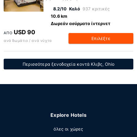
8.2/10
Καλό
937 κριτικές
10.6 km
Δωρεάν ασύρματο ίντερνετ
USD 90
ΑΠΌ
Επιλέξτε
ανά δωμάτιο / ανά νύχτα
Περισσότερα ξενοδοχεία κοντά Κλιβς, Ohio
Explore Hotels
όλες οι χώρες