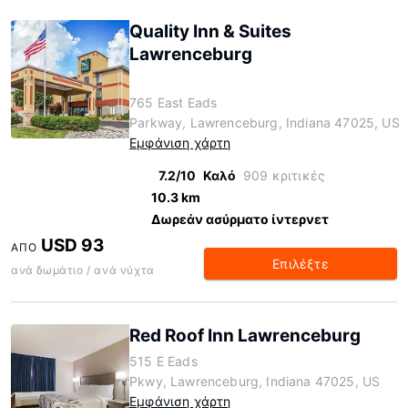
Quality Inn & Suites
Lawrenceburg
765 East Eads
Parkway, Lawrenceburg, Indiana 47025, US
Εμφάνιση χάρτη
7.2/10
Καλό
909 κριτικές
10.3 km
Δωρεάν ασύρματο ίντερνετ
USD 93
ΑΠΌ
Επιλέξτε
ανά δωμάτιο / ανά νύχτα
Red Roof Inn Lawrenceburg
515 E Eads
Pkwy, Lawrenceburg, Indiana 47025, US
Εμφάνιση χάρτη