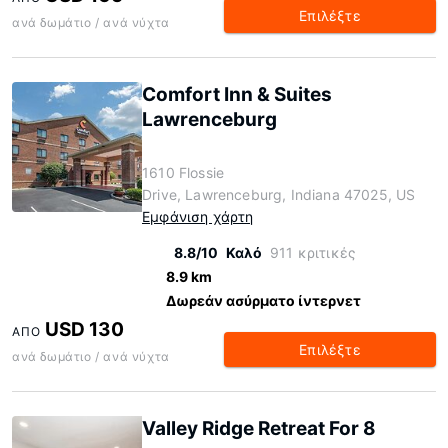
Επιλέξτε
ανά δωμάτιο / ανά νύχτα
Comfort Inn & Suites
Lawrenceburg
1610 Flossie
Drive, Lawrenceburg, Indiana 47025, US
Εμφάνιση χάρτη
8.8/10
Καλό
911 κριτικές
8.9 km
Δωρεάν ασύρματο ίντερνετ
USD 130
ΑΠΌ
Επιλέξτε
ανά δωμάτιο / ανά νύχτα
Valley Ridge Retreat For 8