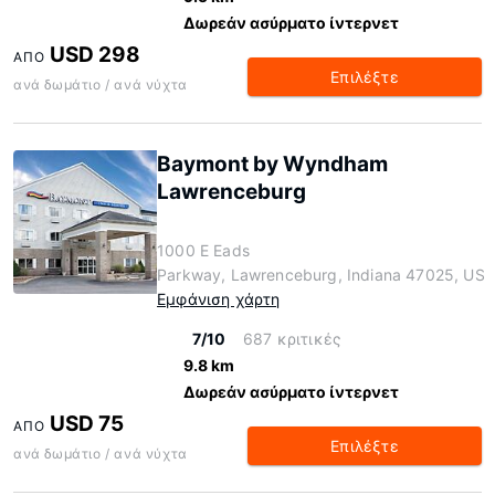
Δωρεάν ασύρματο ίντερνετ
USD 298
ΑΠΌ
Επιλέξτε
ανά δωμάτιο / ανά νύχτα
Baymont by Wyndham
Lawrenceburg
1000 E Eads
Parkway, Lawrenceburg, Indiana 47025, US
Εμφάνιση χάρτη
7/10
687 κριτικές
9.8 km
Δωρεάν ασύρματο ίντερνετ
USD 75
ΑΠΌ
Επιλέξτε
ανά δωμάτιο / ανά νύχτα