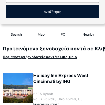
Αναζήτηση
Search
Map
POI
Nearby
Προτεινόμενα ξενοδοχεία κοντά σε Κλιβ
Περισσότερα ξενοδοχεία κοντά Κλιβς, Ohio
Holiday Inn Express West
Cincinnati by IHG
5505 Rybolt
Rd., Σινσινάτι, Ohio 45248, US
Εμφάνιση χάρτη