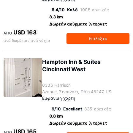
8.4/10
Καλό
1005 κριτικές
8.3 km
Δωρεάν ασύρματο ίντερνετ
USD 163
ΑΠΌ
Επιλέξτε
ανά δωμάτιο / ανά νύχτα
Hampton Inn & Suites
Cincinnati West
6336 Harrison
Avenue, Σινσινάτι, Ohio 45247, US
Εμφάνιση χάρτη
9/10
Excellent
835 κριτικές
8.8 km
Δωρεάν ασύρματο ίντερνετ
USD 165
ΑΠΌ