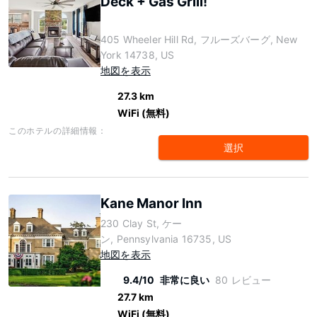
Deck + Gas Grill!
405 Wheeler Hill Rd, フルーズバーグ, New
York 14738, US
地図を表示
27.3 km
WiFi (無料)
このホテルの詳細情報：
選択
Kane Manor Inn
230 Clay St, ケー
ン, Pennsylvania 16735, US
地図を表示
9.4/10
非常に良い
80 レビュー
27.7 km
WiFi (無料)