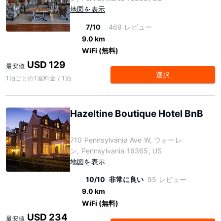
地図を表示
7/10
469 レビュー
9.0 km
WiFi (無料)
USD 129
最安値
選択
1泊ごとの1室料金 / 1泊
Hazeltine Boutique Hotel BnB
710 Pennsylvania Ave W, ウォーレ
ン, Pennsylvania 16365, US
地図を表示
10/10
非常に良い
95 レビュー
9.0 km
WiFi (無料)
USD 234
最安値