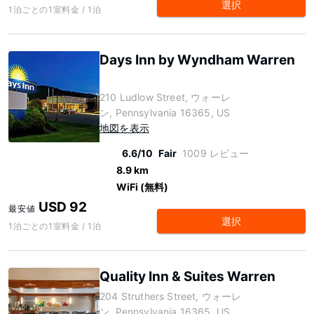
選択
1泊ごとの1室料金 / 1泊
Days Inn by Wyndham Warren
210 Ludlow Street, ウォーレ
ン, Pennsylvania 16365, US
地図を表示
6.6/10
Fair
1009 レビュー
8.9 km
WiFi (無料)
USD 92
最安値
選択
1泊ごとの1室料金 / 1泊
Quality Inn & Suites Warren
204 Struthers Street, ウォーレ
ン, Pennsylvania 16365, US