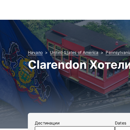
Начало
United States of America
Pennsylvani
Clarendon Хотел
Дестинации
Dates