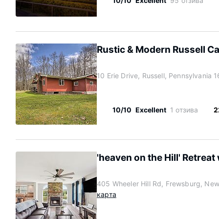
10/10
Excellent
95 отзива
Rustic & Modern Russell Cab
10 Erie Drive, Russell, Pennsylvania
10/10
Excellent
1 отзива
2
'heaven on the Hill' Retreat
405 Wheeler Hill Rd, Frewsburg, Ne
карта