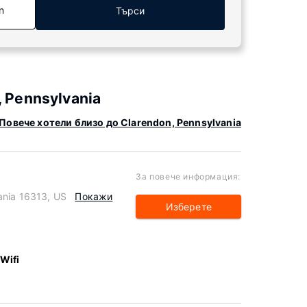
n
Търси
 Pennsylvania
Повече хотели близо до Clarendon, Pennsylvania
За повече информация:
ania 16313, US
Покажи
Изберете
 Wifi