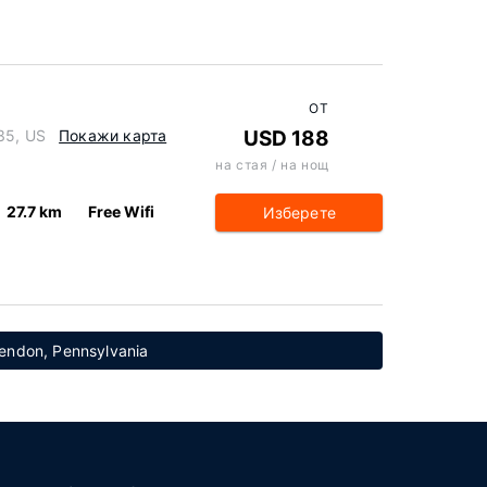
ОТ
35, US
Покажи карта
USD 188
на стая / на нощ
27.7 km
Free Wifi
Изберете
endon, Pennsylvania