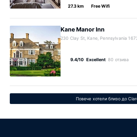
27.3 km
Free Wifi
Kane Manor Inn
230 Clay St, Kane, Pennsylvania 167
9.4/10
Excellent
80 отзива
Повече хотели близо до Clar