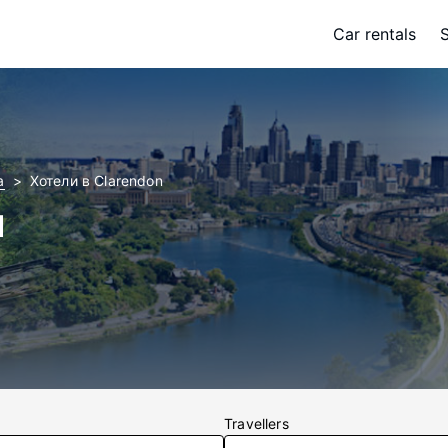
Car rentals
a
Хотели в Clarendon
и
Travellers