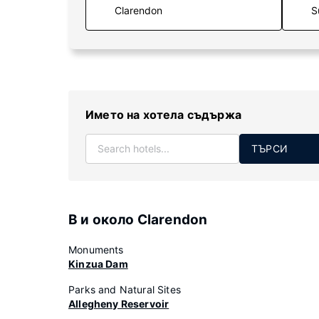
S
Името на хотела съдържа
ТЪРСИ
В и около Clarendon
Monuments
Kinzua Dam
Parks and Natural Sites
Allegheny Reservoir