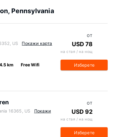
on, Pennsylvania
ОТ
16352, US
Покажи карта
USD 78
на стая / на нощ
4.5 km
Free Wifi
Изберете
ren
ОТ
ania 16365, US
Покажи
USD 92
на стая / на нощ
Изберете