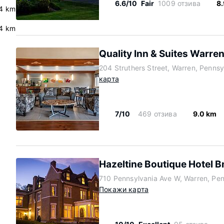
6.6/10
Fair
1009 отзива
8
4 km
4 km
Quality Inn & Suites Warre
204 Struthers Street, Warren, Penns
карта
7/10
469 отзива
9.0 km
Hazeltine Boutique Hotel 
710 Pennsylvania Ave W, Warren, Pe
Покажи карта