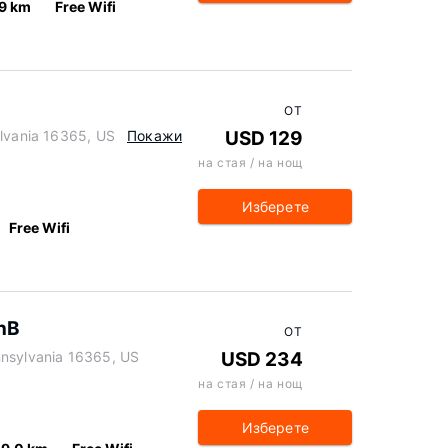
.9 km
Free Wifi
n
ОТ
ylvania 16365, US
Покажи
USD 129
на стая / на нощ
Изберете
Free Wifi
BnB
ОТ
nnsylvania 16365, US
USD 234
на стая / на нощ
Изберете