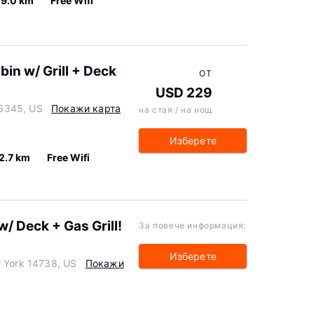
9.0 km
Free Wifi
in w/ Grill + Deck
ОТ
USD 229
 16345, US
Покажи карта
на стая / на нощ
Изберете
2.7 km
Free Wifi
 w/ Deck + Gas Grill!
За повече информация:
Изберете
w York 14738, US
Покажи