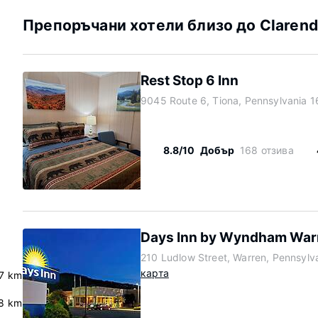
Препоръчани хотели близо до Clarend
Rest Stop 6 Inn
9045 Route 6, Tiona, Pennsylvania 
8.8/10
Добър
168 отзива
Days Inn by Wyndham War
210 Ludlow Street, Warren, Pennsylv
карта
.7 km
8 km