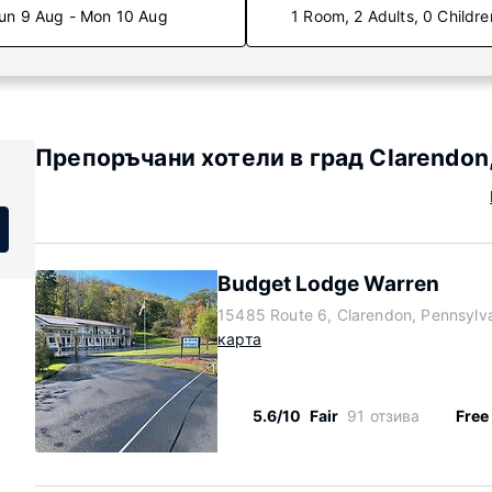
un 9 Aug - Mon 10 Aug
1 Room, 2 Adults, 0 Childre
Препоръчани хотели в град Clarendon,
Budget Lodge Warren
15485 Route 6, Clarendon, Pennsylv
карта
5.6/10
Fair
91 отзива
Free