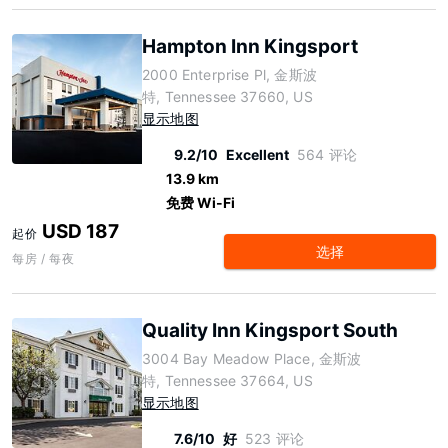
Hampton Inn Kingsport
2000 Enterprise Pl, 金斯波
特, Tennessee 37660, US
显示地图
9.2/10
Excellent
564 评论
13.9 km
免费 Wi-Fi
USD 187
起价
选择
每房 / 每夜
Quality Inn Kingsport South
3004 Bay Meadow Place, 金斯波
特, Tennessee 37664, US
显示地图
7.6/10
好
523 评论