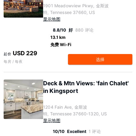
1901 Meadowview Pkwy, 金斯波
特, Tennessee 37660, US
显示地图
8.8/10
好
880 评论
13.1 km
免费 Wi-Fi
USD 229
起价
选择
每房 / 每夜
Deck & Mtn Views: 'fain Chalet'
in Kingsport
1204 Fain Ave, 金斯波
特, Tennessee 37660-1320, US
显示地图
10/10
Excellent
1 评论