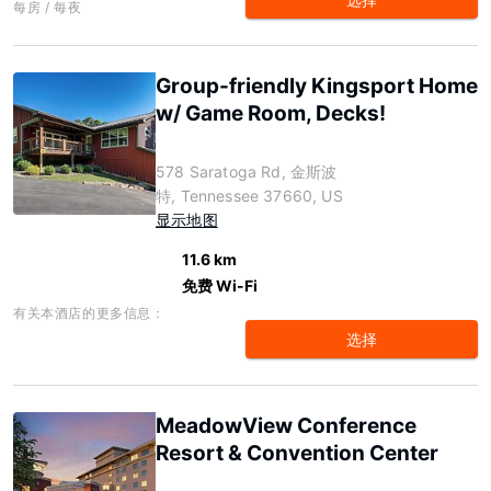
每房 / 每夜
Group-friendly Kingsport Home
w/ Game Room, Decks!
578 Saratoga Rd, 金斯波
特, Tennessee 37660, US
显示地图
11.6 km
免费 Wi-Fi
有关本酒店的更多信息：
选择
MeadowView Conference
Resort & Convention Center