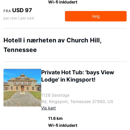
Wi-fi inkludert
USD 97
FRA
Velg
per rom / per natt
Hotell i nærheten av Church Hill,
Tennessee
Private Hot Tub: 'bays View
Lodge' in Kingsport!
1128 Saratoga
Rd, Kingsport, Tennessee 37660, US
Vis kart
11.6 km
Wi-fi inkludert