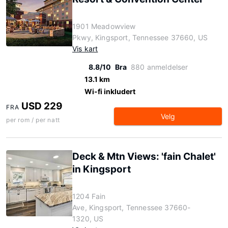
1901 Meadowview
Pkwy, Kingsport, Tennessee 37660, US
Vis kart
8.8/10
Bra
880 anmeldelser
13.1 km
Wi-fi inkludert
USD 229
FRA
Velg
per rom / per natt
Deck & Mtn Views: 'fain Chalet'
in Kingsport
1204 Fain
Ave, Kingsport, Tennessee 37660-
1320, US