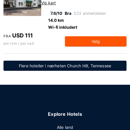
Vis kart
7.6/10
Bra
523 anmeldelser
14.0 km
Wi-fi inkludert
USD 111
FRA
Velg
per rom / per natt
Flere hoteller i nærheten Church Hill, Tennessee
Explore Hotels
Alle land