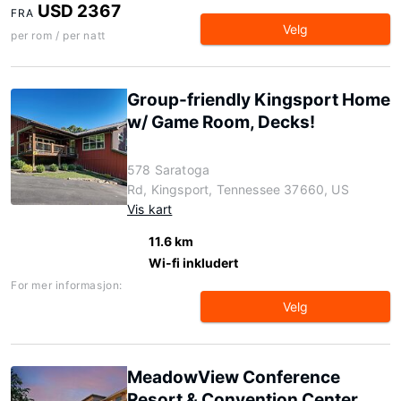
USD 2367
FRA
Velg
per rom / per natt
Group-friendly Kingsport Home
w/ Game Room, Decks!
578 Saratoga
Rd, Kingsport, Tennessee 37660, US
Vis kart
11.6 km
Wi-fi inkludert
For mer informasjon:
Velg
MeadowView Conference
Resort & Convention Center