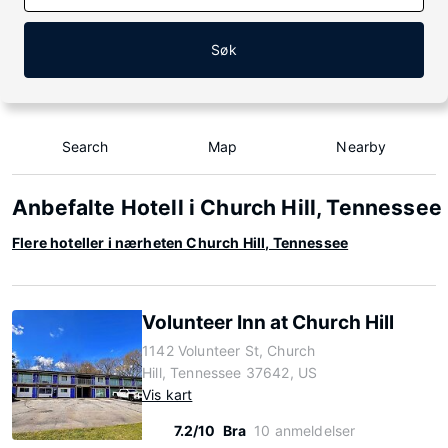
Søk
Search
Map
Nearby
Anbefalte Hotell i Church Hill, Tennessee
Flere hoteller i nærheten Church Hill, Tennessee
Volunteer Inn at Church Hill
1142 Volunteer St, Church
Hill, Tennessee 37642, US
Vis kart
7.2/10
Bra
10 anmeldelser