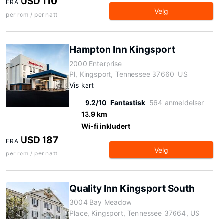
USD 110
FRA
Velg
per rom / per natt
Hampton Inn Kingsport
2000 Enterprise
Pl, Kingsport, Tennessee 37660, US
Vis kart
9.2/10
Fantastisk
564 anmeldelser
13.9 km
Wi-fi inkludert
USD 187
FRA
Velg
per rom / per natt
Quality Inn Kingsport South
3004 Bay Meadow
Place, Kingsport, Tennessee 37664, US