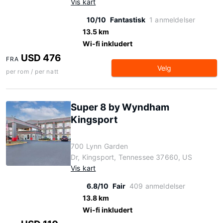
Vis kart
10/10
Fantastisk
1 anmeldelser
13.5 km
Wi-fi inkludert
USD 476
FRA
Velg
per rom / per natt
Super 8 by Wyndham
Kingsport
700 Lynn Garden
Dr, Kingsport, Tennessee 37660, US
Vis kart
6.8/10
Fair
409 anmeldelser
13.8 km
Wi-fi inkludert