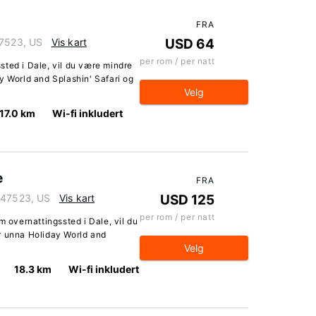
FRA
47523, US
Vis kart
USD 64
per rom / per natt
sted i Dale, vil du være mindre
y World and Splashin' Safari og
Velg
17.0 km
Wi-fi inkludert
e
FRA
a 47523, US
Vis kart
USD 125
per rom / per natt
overnattingssted i Dale, vil du
r unna Holiday World and
Velg
18.3 km
Wi-fi inkludert