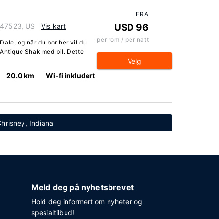
FRA
a 47523, US
Vis kart
USD 96
per rom / per natt
 Dale, og når du bor her vil du
 Antique Shak med bil. Dette
Velg
20.0 km
Wi-fi inkludert
Chrisney, Indiana
Meld deg på nyhetsbrevet
Hold deg informert om nyheter og
spesialtilbud!