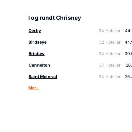
I og rundt Chrisney
Derby
34 Hoteller
44.
Birdseye
32 Hoteller
44.
Bristow
34 Hoteller
30.
Cannelton
37 Hoteller
28
Saint Meinrad
34 Hoteller
26.
Mer…