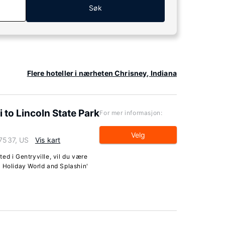
Søk
Flere hoteller i nærheten Chrisney, Indiana
to Lincoln State Park
For mer informasjon:
Velg
47537, US
Vis kart
ed i Gentryville, vil du være
a Holiday World and Splashin'