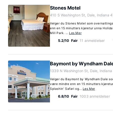
Stones Motel
410 S Washington St, Dale, Indiana 
Velger du Stones Motel som overnattings
enn en 15 minutters kjøretur unna Holida
Mill Park. ...
Les Mer
5.2/10
Fair
11 anmeldelser
Baymont by Wyndham Dal
1339 N Washington St, Dale, Indian
Velger du Baymont by Wyndham Dale som 
være mindre enn en 15 minutters kjøretu
Splashin' Safari og...
Les Mer
6.8/10
Fair
1003 anmeldelser