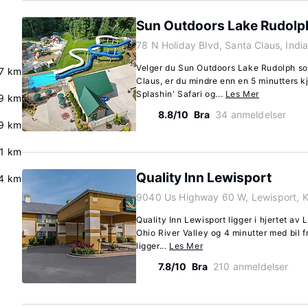
Sun Outdoors Lake Rudolp
78 N Holiday Blvd, Santa Claus, Ind
Velger du Sun Outdoors Lake Rudolph so
7 km
Claus, er du mindre enn en 5 minutters k
Splashin' Safari og...
Les Mer
9 km
8.8/10
Bra
34 anmeldelser
9 km
.1 km
Quality Inn Lewisport
4 km
9040 Us Highway 60 W, Lewisport, 
Quality Inn Lewisport ligger i hjertet av 
Ohio River Valley og 4 minutter med bil f
ligger...
Les Mer
7.8/10
Bra
210 anmeldelser