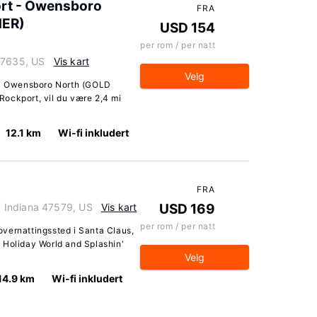
ort - Owensboro
FRA
NER)
USD 154
per rom / per natt
47635, US
Vis kart
Velg
t - Owensboro North (GOLD
ockport, vil du være 2,4 mi
12.1 km
Wi-fi inkludert
FRA
 Indiana 47579, US
Vis kart
USD 169
per rom / per natt
vernattingssted i Santa Claus,
 Holiday World and Splashin'
Velg
14.9 km
Wi-fi inkludert