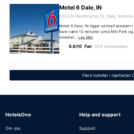
Motel 6 Dale, IN
1334 N Washington St, Dale, Indian
Motel 6 Dale, IN ligger sentralt plassert i
bare være 10 minutter unna Mill Park og
motellet...
Les Mer
6.6/10
Fair
653 anmeldelser
Flere hoteller i nærheten 
HotelsOne
Help and support
Om oss
Support