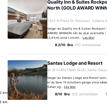
Quality Inn & Suites Rockp
North (GOLD AWARD WIN
1355 N Plaza Dr, Rockport, Indiana 
Velger du Quality Inn & Suites Rockpor
AWARD WINNER) når du skal overnatte i R
(3,9 km) unna Lincoln...
Les Mer
8.2/10
Bra
410 anmeldelser
Santas Lodge and Resort
91 W CHRISTMAS BLVD, Santa Claus,
Velger du Santas Lodge and Resort som o
er du bare 15 minutters gange unna både
Safari og...
Les Mer
6 km
8/10
Bra
325 anmeldelser
3 km