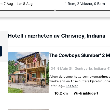
re 7 Aug - Lør 8 Aug
1 Rom, 2 Voksne, 0 Barn
Hotell i nærheten av Chrisney, Indiana
The Cowboys Slumber' 2 Mi 
404 N Main St, Gentryville, Indiana 
Velger du denne hytta som overnattingsst
mindre enn en 15 minutters kjøretur unn
Safari og...
Les Mer
10.2 km
Wi-fi inkludert