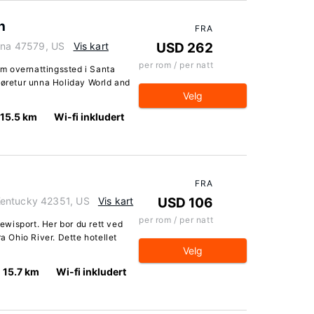
h
FRA
iana 47579, US
Vis kart
USD 262
per rom / per natt
m overnattingssted i Santa
jøretur unna Holiday World and
Velg
15.5 km
Wi-fi inkludert
FRA
Kentucky 42351, US
Vis kart
USD 106
per rom / per natt
Lewisport. Her bor du rett ved
ra Ohio River. Dette hotellet
Velg
15.7 km
Wi-fi inkludert