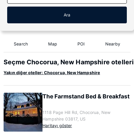
Ara
Search
Map
POI
Nearby
Seçme Chocorua, New Hampshire otelleri
Yakın diğer oteller: Chocorua, New Hampshire
The Farmstand Bed & Breakfast
1118 Page Hill Rd, Chocorua, New
Hampshire 03817, US
Haritayı göster