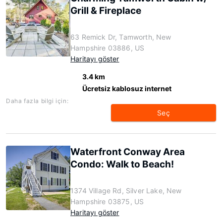
Grill & Fireplace
63 Remick Dr, Tamworth, New
Hampshire 03886, US
Haritayı göster
3.4 km
Ücretsiz kablosuz internet
Daha fazla bilgi için:
Seç
Waterfront Conway Area
Condo: Walk to Beach!
1374 Village Rd, Silver Lake, New
Hampshire 03875, US
Haritayı göster