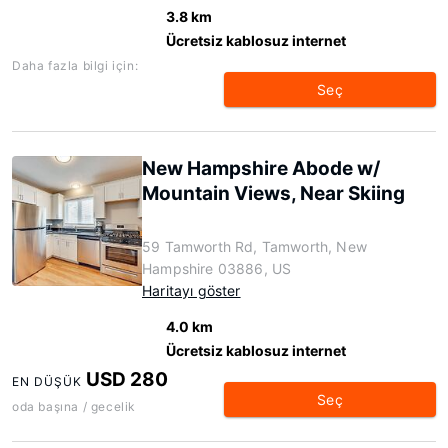
3.8 km
Ücretsiz kablosuz internet
Daha fazla bilgi için:
Seç
New Hampshire Abode w/
Mountain Views, Near Skiing
59 Tamworth Rd, Tamworth, New
Hampshire 03886, US
Haritayı göster
4.0 km
Ücretsiz kablosuz internet
USD 280
EN DÜŞÜK
Seç
oda başına / gecelik