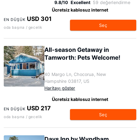
9.8/10
Excellent
59 değerlendirme
Ücretsiz kablosuz internet
USD 301
EN DÜŞÜK
Seç
oda başına / gecelik
All-season Getaway in
Tamworth: Pets Welcome!
40 Margo Ln, Chocorua, New
Hampshire 03817, US
Haritayı göster
Ücretsiz kablosuz internet
USD 217
EN DÜŞÜK
Seç
oda başına / gecelik
Days Inn by Wyndham