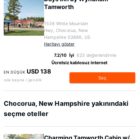
Tamworth
1536 White Mountain
Hwy, Chocorua, New
Hampshire 03886, US
Haritayı göster
7.2/10
İyi
623 değerlendirme
Ücretsiz kablosuz internet
USD 138
EN DÜŞÜK
Seç
oda başına / gecelik
Chocorua, New Hampshire yakınındaki
seçme oteller
Charming Tamworth Cabin w/