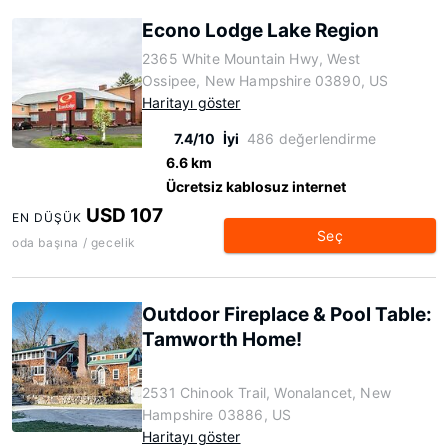
Econo Lodge Lake Region
2365 White Mountain Hwy, West
Ossipee, New Hampshire 03890, US
Haritayı göster
7.4/10
İyi
486 değerlendirme
6.6 km
Ücretsiz kablosuz internet
USD 107
EN DÜŞÜK
Seç
oda başına / gecelik
Outdoor Fireplace & Pool Table:
Tamworth Home!
2531 Chinook Trail, Wonalancet, New
Hampshire 03886, US
Haritayı göster