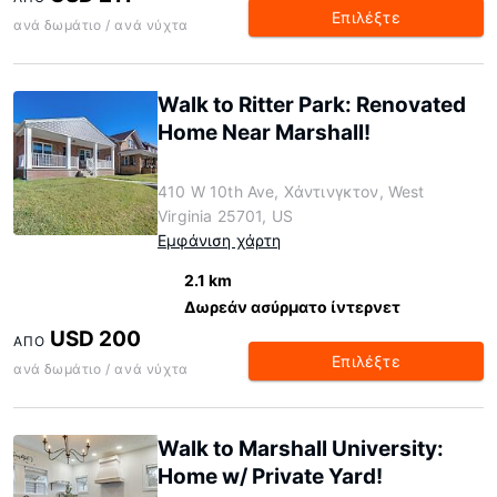
Επιλέξτε
ανά δωμάτιο / ανά νύχτα
Walk to Ritter Park: Renovated
Home Near Marshall!
410 W 10th Ave, Χάντινγκτον, West
Virginia 25701, US
Εμφάνιση χάρτη
2.1 km
Δωρεάν ασύρματο ίντερνετ
USD 200
ΑΠΌ
Επιλέξτε
ανά δωμάτιο / ανά νύχτα
Walk to Marshall University:
Home w/ Private Yard!