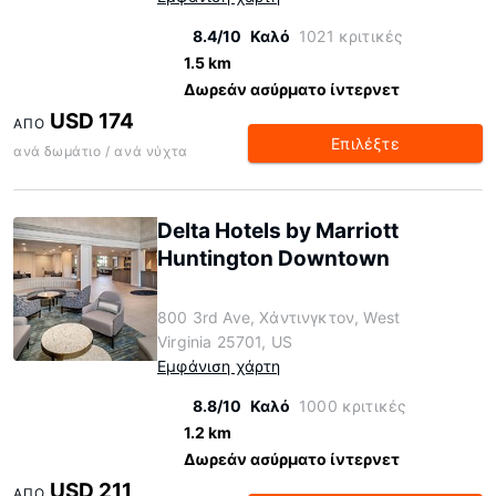
8.4/10
Καλό
1021 κριτικές
1.5 km
Δωρεάν ασύρματο ίντερνετ
USD 174
ΑΠΌ
Επιλέξτε
ανά δωμάτιο / ανά νύχτα
Delta Hotels by Marriott
Huntington Downtown
800 3rd Ave, Χάντινγκτον, West
Virginia 25701, US
Εμφάνιση χάρτη
8.8/10
Καλό
1000 κριτικές
1.2 km
Δωρεάν ασύρματο ίντερνετ
USD 211
ΑΠΌ