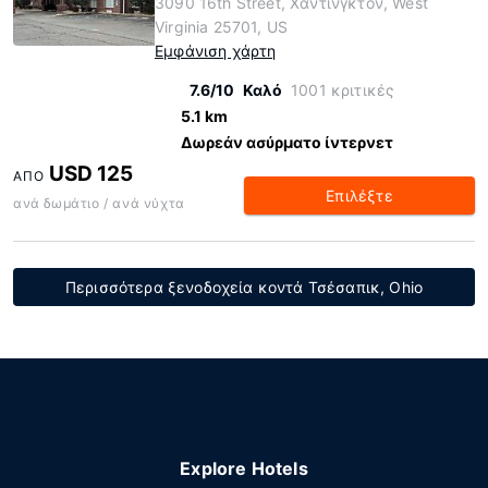
3090 16th Street, Χάντινγκτον, West
Virginia 25701, US
Εμφάνιση χάρτη
7.6/10
Καλό
1001 κριτικές
5.1 km
Δωρεάν ασύρματο ίντερνετ
USD 125
ΑΠΌ
Επιλέξτε
ανά δωμάτιο / ανά νύχτα
Περισσότερα ξενοδοχεία κοντά Τσέσαπικ, Ohio
Explore Hotels