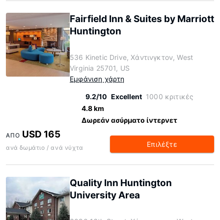
Fairfield Inn & Suites by Marriott
Huntington
536 Kinetic Drive, Χάντινγκτον, West
Virginia 25701, US
Εμφάνιση χάρτη
9.2/10
Excellent
1000 κριτικές
4.8 km
Δωρεάν ασύρματο ίντερνετ
USD 165
ΑΠΌ
Επιλέξτε
ανά δωμάτιο / ανά νύχτα
Quality Inn Huntington
University Area