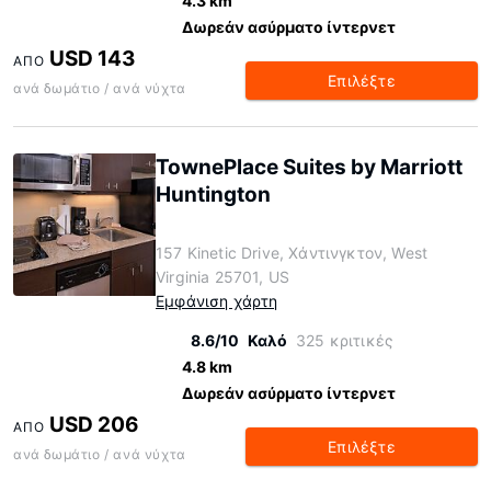
4.3 km
Δωρεάν ασύρματο ίντερνετ
USD 143
ΑΠΌ
Επιλέξτε
ανά δωμάτιο / ανά νύχτα
TownePlace Suites by Marriott
Huntington
157 Kinetic Drive, Χάντινγκτον, West
Virginia 25701, US
Εμφάνιση χάρτη
8.6/10
Καλό
325 κριτικές
4.8 km
Δωρεάν ασύρματο ίντερνετ
USD 206
ΑΠΌ
Επιλέξτε
ανά δωμάτιο / ανά νύχτα