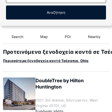
Αναζήτηση
Search
Map
POI
Nearby
Προτεινόμενα ξενοδοχεία κοντά σε Τσέ
Περισσότερα ξενοδοχεία κοντά Τσέσαπικ, Ohio
DoubleTree by Hilton
Huntington
1001 3rd Avenue, Χάντινγκτον, West
Virginia 25701, US
Εμφάνιση χάρτη