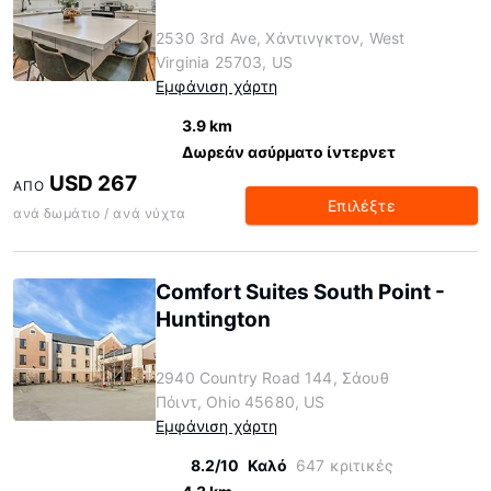
2530 3rd Ave, Χάντινγκτον, West
Virginia 25703, US
Εμφάνιση χάρτη
3.9 km
Δωρεάν ασύρματο ίντερνετ
USD 267
ΑΠΌ
Επιλέξτε
ανά δωμάτιο / ανά νύχτα
Comfort Suites South Point -
Huntington
2940 Country Road 144, Σάουθ
Πόιντ, Ohio 45680, US
Εμφάνιση χάρτη
8.2/10
Καλό
647 κριτικές