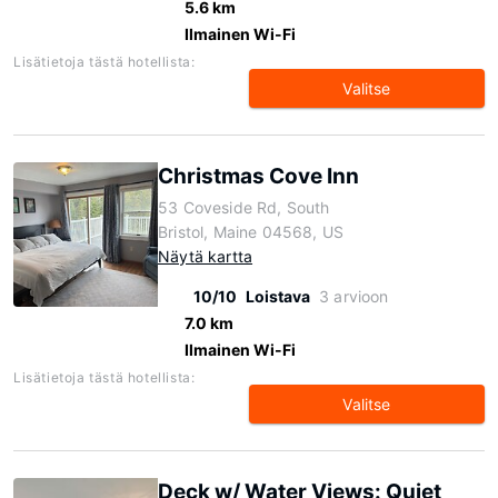
5.6 km
Ilmainen Wi-Fi
Lisätietoja tästä hotellista:
Valitse
Christmas Cove Inn
53 Coveside Rd, South
Bristol, Maine 04568, US
Näytä kartta
10/10
Loistava
3 arvioon
7.0 km
Ilmainen Wi-Fi
Lisätietoja tästä hotellista:
Valitse
Deck w/ Water Views: Quiet