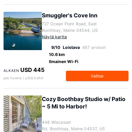
Smuggler's Cove Inn
727 Ocean Point Road, East
Boothbay, Maine 04544, US
Näytä kartta
9/10
Loistava
467 arvioon
10.6 km
Ilmainen Wi-Fi
USD 445
ALKAEN
Valitse
per huone / yötä kohti
Cozy Boothbay Studio w/ Patio
~ 5 Mi to Harbor!
448 Wiscasset
Rd, Boothbay, Maine 04537, US