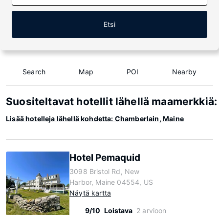
Etsi
Search
Map
POI
Nearby
Suositeltavat hotellit lähellä maamerkkiä
Lisää hotelleja lähellä kohdetta: Chamberlain, Maine
Hotel Pemaquid
3098 Bristol Rd, New
Harbor, Maine 04554, US
Näytä kartta
9/10
Loistava
2 arvioon