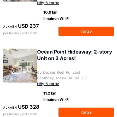
Näytä kartta
10.9 km
Ilmainen Wi-Fi
USD 237
ALKAEN
Valitse
per huone / yötä kohti
Ocean Point Hideaway: 2-story
Unit on 3 Acres!
65 Decker Reef Rd, East
Boothbay, Maine 04544, US
Näytä kartta
11.2 km
Ilmainen Wi-Fi
USD 328
ALKAEN
Valitse
per huone / yötä kohti