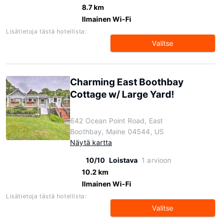
8.7 km
Ilmainen Wi-Fi
Lisätietoja tästä hotellista:
Valitse
Charming East Boothbay
Cottage w/ Large Yard!
642 Ocean Point Road, East
Boothbay, Maine 04544, US
Näytä kartta
10/10
Loistava
1 arvioon
10.2 km
Ilmainen Wi-Fi
Lisätietoja tästä hotellista:
Valitse