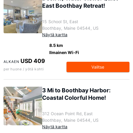
East Boothbay Retreat!
15 School St, East
Boothbay, Maine 04544, US
Näytä kartta
8.5 km
Ilmainen Wi-Fi
USD 409
ALKAEN
Valitse
per huone / yötä kohti
3 Mi to Boothbay Harbor:
Coastal Colorful Home!
312 Ocean Point Rd, East
Boothbay, Maine 04544, US
Näytä kartta