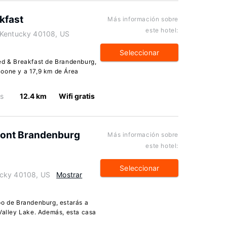
kfast
Más información sobre
este hotel:
 Kentucky 40108, US
Seleccionar
ed & Breakfast de Brandenburg,
Boone y a 17,9 km de Área
os
12.4 km
Wifi gratis
ront Brandenburg
Más información sobre
este hotel:
Seleccionar
ucky 40108, US
Mostrar
po de Brandenburg, estarás a
 Valley Lake. Además, esta casa