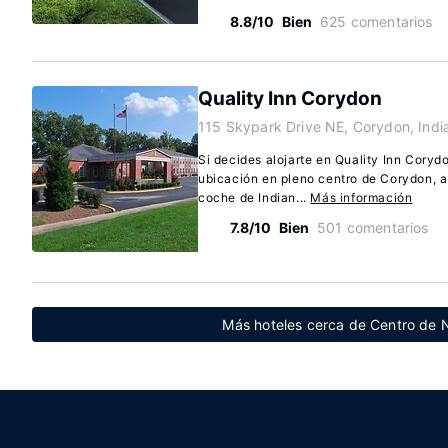
8.8/10
Bien
625 comentarios
Quality Inn Corydon
115 Skypark Drive NE, Corydon, Indi
Si decides alojarte en Quality Inn Corydo
ubicación en pleno centro de Corydon, 
coche de Indian...
Más información
7.8/10
Bien
501 comentarios
Más hoteles cerca de Centro de