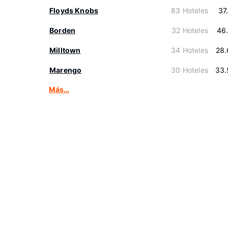
Floyds Knobs
83 Hoteles
37
Borden
32 Hoteles
46
Milltown
34 Hoteles
28.
Marengo
30 Hoteles
33.
Más…