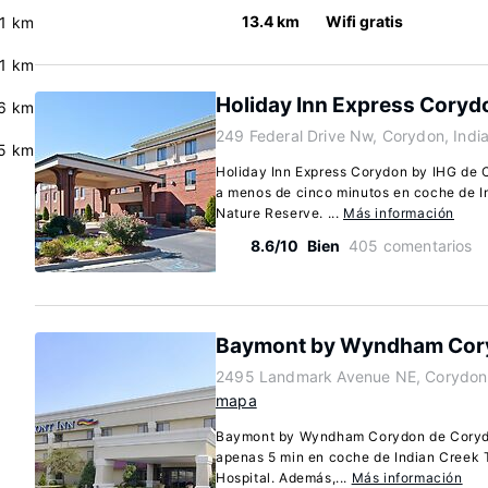
13.4 km
Wifi gratis
.1 km
.1 km
Holiday Inn Express Coryd
6 km
249 Federal Drive Nw, Corydon, Indi
5 km
Holiday Inn Express Corydon by IHG de C
a menos de cinco minutos en coche de I
Nature Reserve. ...
Más información
8.6/10
Bien
405 comentarios
Baymont by Wyndham Cor
2495 Landmark Avenue NE, Corydon,
mapa
Baymont by Wyndham Corydon de Corydon
apenas 5 min en coche de Indian Creek T
Hospital. Además,...
Más información