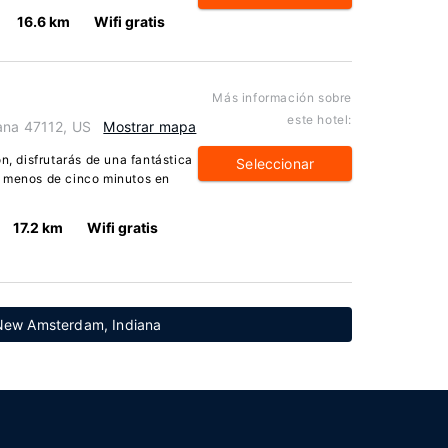
16.6 km
Wifi gratis
Más información sobre
este hotel:
ana 47112, US
Mostrar mapa
n, disfrutarás de una fantástica
Seleccionar
a menos de cinco minutos en
17.2 km
Wifi gratis
 New Amsterdam, Indiana