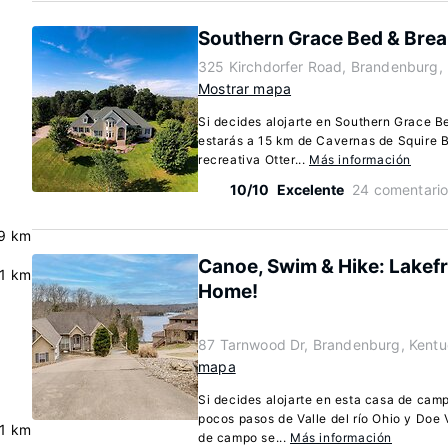
Southern Grace Bed & Brea
325 Kirchdorfer Road, Brandenburg,
Mostrar mapa
Si decides alojarte en Southern Grace B
estarás a 15 km de Cavernas de Squire 
recreativa Otter...
Más información
10/10
Excelente
24 comentari
9 km
Canoe, Swim & Hike: Lakef
.1 km
Home!
87 Tarnwood Dr, Brandenburg, Kent
mapa
Si decides alojarte en esta casa de cam
pocos pasos de Valle del río Ohio y Doe
.1 km
de campo se...
Más información