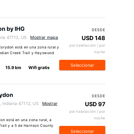
on by IHG
DESDE
ana 47112, US
Mostrar mapa
USD 148
por habitación / por
orydon está en una zona rural y
noche
ndian Creek Trail y Hayswood
Seleccionar
15.9 km
Wifi gratis
ydon
DESDE
 Indiana 47112, US
Mostrar
USD 97
por habitación / por
noche
 está en una zona rural, a
rail y a 5 de Harrison County
Seleccionar