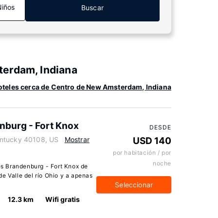
Niños
Buscar
terdam, Indiana
teles cerca de Centro de New Amsterdam, Indiana
enburg - Fort Knox
DESDE
entucky 40108, US
Mostrar
USD 140
por habitación / por
noche
tes Brandenburg - Fort Knox de
e Valle del río Ohio y a apenas
Seleccionar
12.3 km
Wifi gratis