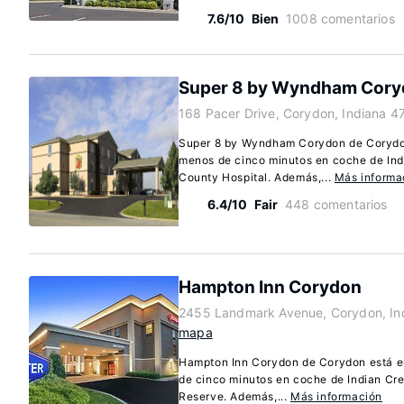
7.6/10
Bien
1008 comentarios
Super 8 by Wyndham Cor
168 Pacer Drive, Corydon, Indiana 4
Super 8 by Wyndham Corydon de Corydon
menos de cinco minutos en coche de Indi
County Hospital. Además,...
Más informa
6.4/10
Fair
448 comentarios
Hampton Inn Corydon
2455 Landmark Avenue, Corydon, In
mapa
Hampton Inn Corydon de Corydon está en
de cinco minutos en coche de Indian Cr
Reserve. Además,...
Más información