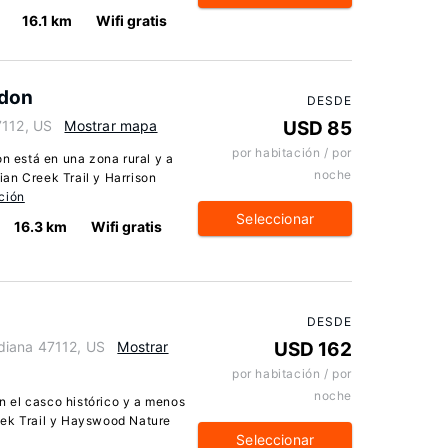
16.1 km
Wifi gratis
ydon
DESDE
7112, US
Mostrar mapa
USD 85
por habitación / por
 está en una zona rural y a
noche
an Creek Trail y Harrison
ción
Seleccionar
16.3 km
Wifi gratis
DESDE
diana 47112, US
Mostrar
USD 162
por habitación / por
noche
 el casco histórico y a menos
eek Trail y Hayswood Nature
Seleccionar