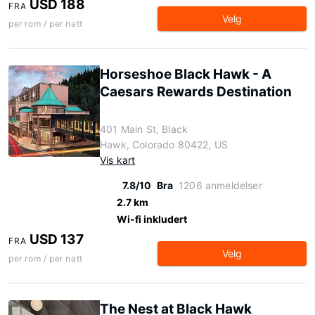
USD 188
FRA
Velg
per rom / per natt
Horseshoe Black Hawk - A
Caesars Rewards Destination
401 Main St, Black
Hawk, Colorado 80422, US
Vis kart
7.8/10
Bra
1206 anmeldelser
2.7 km
Wi-fi inkludert
USD 137
FRA
Velg
per rom / per natt
The Nest at Black Hawk