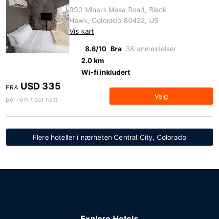
990 Miners Mesa Road, Black
Hawk, Colorado 80422, US
Vis kart
8.6/10
Bra
38 anmeldelser
2.0 km
Wi-fi inkludert
USD 335
FRA
Velg
per rom / per natt
Flere hoteller i nærheten Central City, Colorado
Explore Hotels