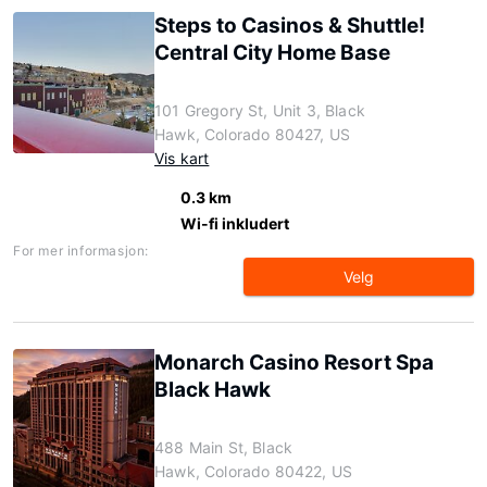
Steps to Casinos & Shuttle!
Central City Home Base
101 Gregory St, Unit 3, Black
Hawk, Colorado 80427, US
Vis kart
0.3 km
Wi-fi inkludert
For mer informasjon:
Velg
Monarch Casino Resort Spa
Black Hawk
488 Main St, Black
Hawk, Colorado 80422, US