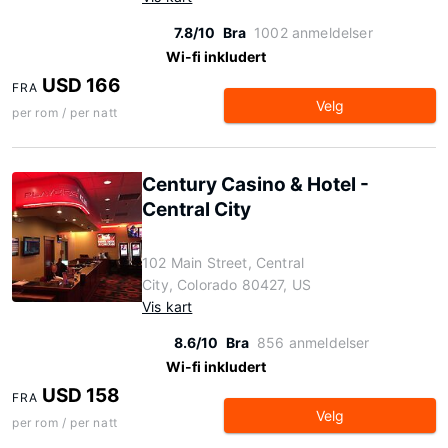
7.8/10
Bra
1002 anmeldelser
Wi-fi inkludert
USD 166
FRA
Velg
per rom / per natt
Century Casino & Hotel -
Central City
102 Main Street, Central
City, Colorado 80427, US
Vis kart
8.6/10
Bra
856 anmeldelser
Wi-fi inkludert
USD 158
FRA
Velg
per rom / per natt