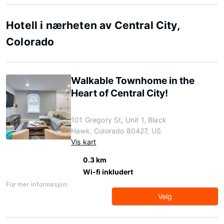
Hotell i nærheten av Central City,
Colorado
Walkable Townhome in the
Heart of Central City!
101 Gregory St, Unit 1, Black
Hawk, Colorado 80427, US
Vis kart
0.3 km
Wi-fi inkludert
For mer informasjon:
Velg