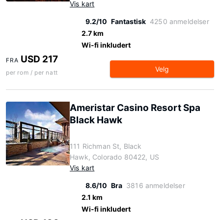
Vis kart
9.2/10
Fantastisk
4250 anmeldelser
2.7 km
Wi-fi inkludert
USD 217
FRA
Velg
per rom / per natt
Ameristar Casino Resort Spa
Black Hawk
111 Richman St, Black
Hawk, Colorado 80422, US
Vis kart
8.6/10
Bra
3816 anmeldelser
2.1 km
Wi-fi inkludert