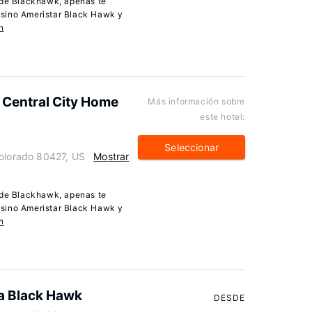
 de Blackhawk, apenas te
sino Ameristar Black Hawk y
n
! Central City Home
Más información sobre
este hotel:
Seleccionar
Colorado 80427, US
Mostrar
 de Blackhawk, apenas te
sino Ameristar Black Hawk y
n
a Black Hawk
DESDE