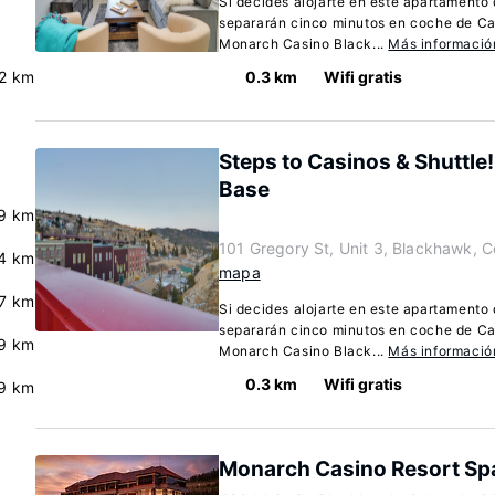
Si decides alojarte en este apartamento
separarán cinco minutos en coche de Ca
Monarch Casino Black...
Más informació
.2 km
0.3 km
Wifi gratis
Steps to Casinos & Shuttle
Base
9 km
101 Gregory St, Unit 3, Blackhawk, 
.4 km
mapa
.7 km
Si decides alojarte en este apartamento
separarán cinco minutos en coche de Ca
9 km
Monarch Casino Black...
Más informació
0.3 km
Wifi gratis
9 km
Monarch Casino Resort Sp