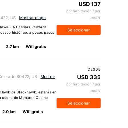
USD 137
por habitación / por
0422, US
Mostrar mapa
noche
 Hawk - A Caesars Rewards
Seleccionar
 casco histórico, a pocos pasos
2.7 km
Wifi gratis
DESDE
Colorado 80422, US
Mostrar
USD 335
por habitación / por
noche
k Hawk de Blackhawk, estarás en
en coche de Monarch Casino
Seleccionar
2.0 km
Wifi gratis