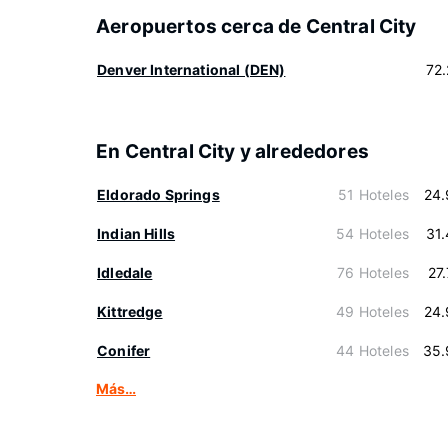
Aeropuertos cerca de Central City
Denver International (DEN)
72
En Central City y alrededores
Eldorado Springs
51 Hoteles
24.
Indian Hills
54 Hoteles
31
Idledale
76 Hoteles
27
Kittredge
49 Hoteles
24.
Conifer
44 Hoteles
35.
Más…