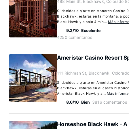
488 Main St, Blackhawk, Colorado 8
Si decides alojarte en Monarch Casino 
Blackhawk, estarás en la montaña, a p
Black Hawk y a solo 4 min...
Más inform
9.2/10
Excelente
4250 comentarios
Ameristar Casino Resort S
111 Richman St, Blackhawk, Colorad
Si decides alojarte en Ameristar Casino
Blackhawk, estarás en el casco históric
Ameristar Black Hawk y a...
Más informa
8.6/10
Bien
3816 comentarios
Horseshoe Black Hawk - A