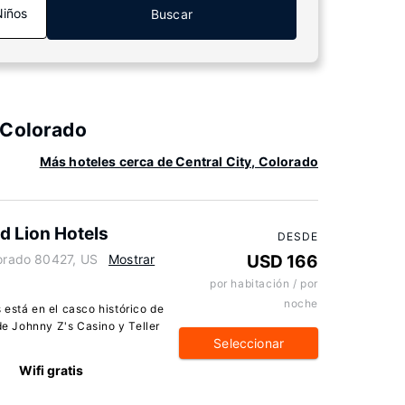
Niños
Buscar
 Colorado
Más hoteles cerca de Central City, Colorado
d Lion Hotels
DESDE
lorado 80427, US
Mostrar
USD 166
por habitación / por
noche
 está en el casco histórico de
 de Johnny Z's Casino y Teller
Seleccionar
Wifi gratis