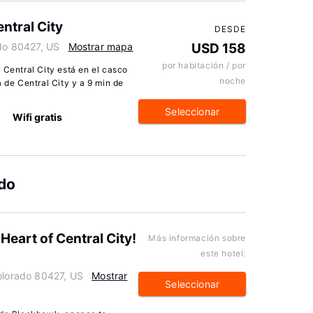
ntral City
DESDE
ado 80427, US
Mostrar mapa
USD 158
por habitación / por
 Central City está en el casco
noche
a de Central City y a 9 min de
Seleccionar
Wifi gratis
ado
eart of Central City!
Más información sobre
este hotel:
Colorado 80427, US
Mostrar
Seleccionar