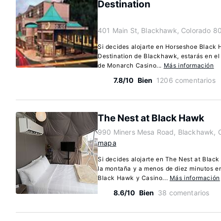
Destination
401 Main St, Blackhawk, Colorado 8
Si decides alojarte en Horseshoe Black
Destination de Blackhawk, estarás en el
de Monarch Casino...
Más información
7.8/10
Bien
1206 comentarios
The Nest at Black Hawk
990 Miners Mesa Road, Blackhawk, 
mapa
Si decides alojarte en The Nest at Blac
la montaña y a menos de diez minutos 
Black Hawk y Casino...
Más información
8.6/10
Bien
38 comentarios