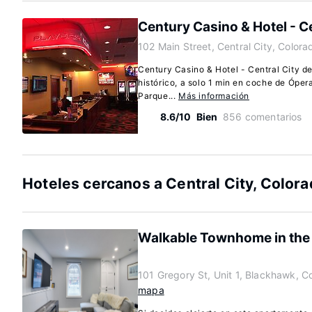
Century Casino & Hotel - Ce
102 Main Street, Central City, Color
Century Casino & Hotel - Central City de
histórico, a solo 1 min en coche de Óper
Parque...
Más información
8.6/10
Bien
856 comentarios
Hoteles cercanos a Central City, Color
Walkable Townhome in the H
101 Gregory St, Unit 1, Blackhawk, 
mapa