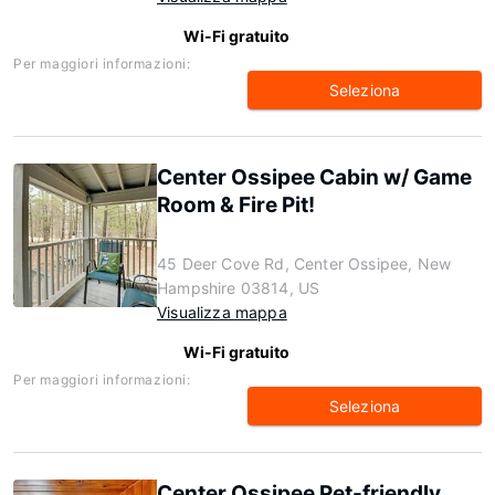
Wi-Fi gratuito
Per maggiori informazioni:
Seleziona
Center Ossipee Cabin w/ Game
Room & Fire Pit!
45 Deer Cove Rd, Center Ossipee, New
Hampshire 03814, US
Visualizza mappa
Wi-Fi gratuito
Per maggiori informazioni:
Seleziona
Center Ossipee Pet-friendly