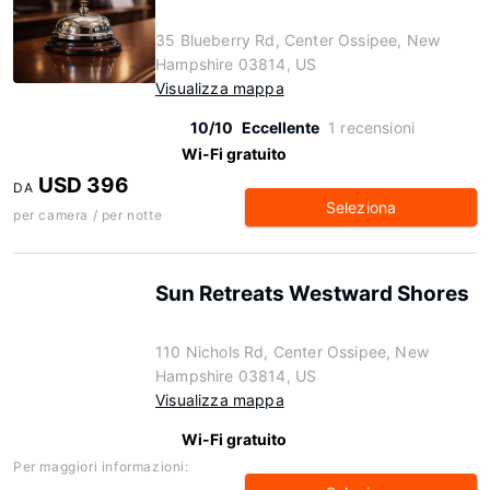
35 Blueberry Rd, Center Ossipee, New
Hampshire 03814, US
Visualizza mappa
10/10
Eccellente
1 recensioni
Wi-Fi gratuito
USD 396
DA
Seleziona
per camera / per notte
Sun Retreats Westward Shores
110 Nichols Rd, Center Ossipee, New
Hampshire 03814, US
Visualizza mappa
Wi-Fi gratuito
Per maggiori informazioni: