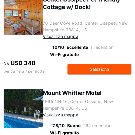
Cottage w/ Dock!
76 Deer Cove Road, Center Ossipee, New
Hampshire 03814, US
Visualizza mappa
10/10
Eccellente
1 recensioni
Wi-Fi gratuito
USD 348
DA
Seleziona
per camera / per notte
Mount Whittier Motel
1695 NH-16, Center Ossipee, New
Hampshire 03814, US
Visualizza mappa
7.8/10
Buono
262 recensioni
Wi-Fi gratuito