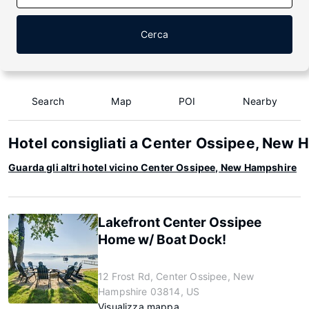
Cerca
Search
Map
POI
Nearby
Hotel consigliati a Center Ossipee, New 
Guarda gli altri hotel vicino Center Ossipee, New Hampshire
Lakefront Center Ossipee
Home w/ Boat Dock!
12 Frost Rd, Center Ossipee, New
Hampshire 03814, US
Visualizza mappa