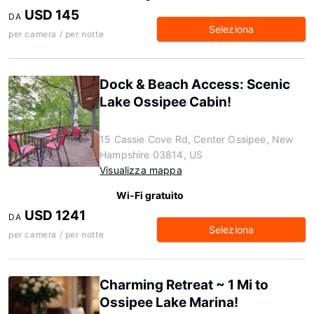
USD 145
DA
Seleziona
per camera / per notte
Dock & Beach Access: Scenic
Lake Ossipee Cabin!
15 Cassie Cove Rd, Center Ossipee, New
Hampshire 03814, US
Visualizza mappa
Wi-Fi gratuito
USD 1241
DA
Seleziona
per camera / per notte
Charming Retreat ~ 1 Mi to
Ossipee Lake Marina!