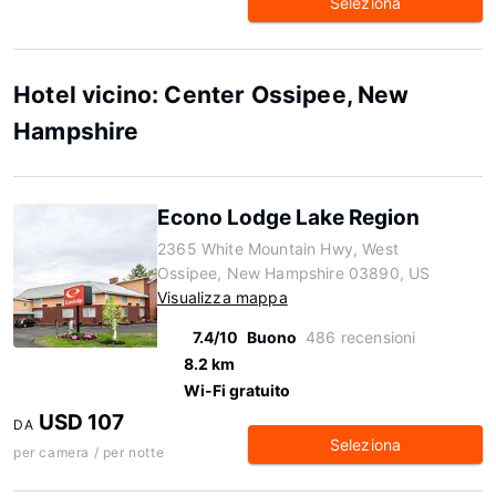
Seleziona
Hotel vicino: Center Ossipee, New
Hampshire
Econo Lodge Lake Region
2365 White Mountain Hwy, West
Ossipee, New Hampshire 03890, US
Visualizza mappa
7.4/10
Buono
486 recensioni
8.2 km
Wi-Fi gratuito
USD 107
DA
Seleziona
per camera / per notte