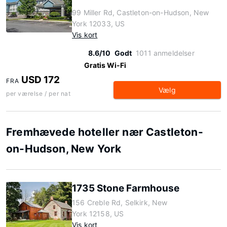
99 Miller Rd, Castleton-on-Hudson, New
York 12033, US
Vis kort
8.6/10
Godt
1011 anmeldelser
Gratis Wi-Fi
USD 172
FRA
Vælg
per værelse / per nat
Fremhævede hoteller nær Castleton-
on-Hudson, New York
1735 Stone Farmhouse
156 Creble Rd, Selkirk, New
York 12158, US
Vis kort