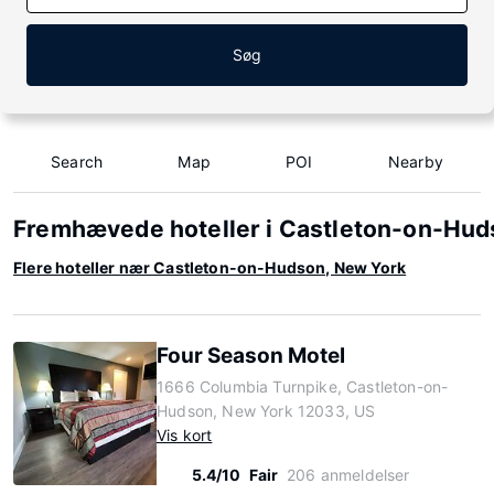
Søg
Search
Map
POI
Nearby
Fremhævede hoteller i Castleton-on-Hud
Flere hoteller nær Castleton-on-Hudson, New York
Four Season Motel
1666 Columbia Turnpike, Castleton-on-
Hudson, New York 12033, US
Vis kort
5.4/10
Fair
206 anmeldelser