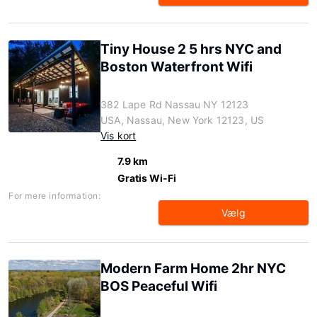
Tiny House 2 5 hrs NYC and
Boston Waterfront Wifi
382 Lape Rd Nassau NY 12123
USA, Nassau, New York 12123, US
Vis kort
7.9 km
Gratis Wi-Fi
For mere information:
Vælg
Modern Farm Home 2hr NYC
BOS Peaceful Wifi