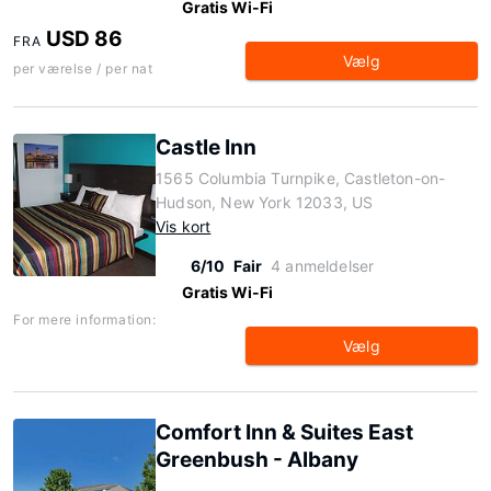
Gratis Wi-Fi
USD 86
FRA
Vælg
per værelse / per nat
Castle Inn
1565 Columbia Turnpike, Castleton-on-
Hudson, New York 12033, US
Vis kort
6/10
Fair
4 anmeldelser
Gratis Wi-Fi
For mere information:
Vælg
Comfort Inn & Suites East
Greenbush - Albany