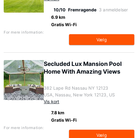
10/10
Fremragende
3 anmeldelser
6.9 km
Gratis Wi-Fi
For mere information:
Vælg
Secluded Lux Mansion Pool
Home With Amazing Views
382 Lape Rd Nassau NY 12123
USA, Nassau, New York 12123, US
Vis kort
7.8 km
Gratis Wi-Fi
For mere information:
Vælg