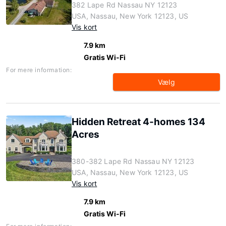
382 Lape Rd Nassau NY 12123
USA, Nassau, New York 12123, US
Vis kort
7.9 km
Gratis Wi-Fi
For mere information:
Vælg
Hidden Retreat 4-homes 134
Acres
380-382 Lape Rd Nassau NY 12123
USA, Nassau, New York 12123, US
Vis kort
7.9 km
Gratis Wi-Fi