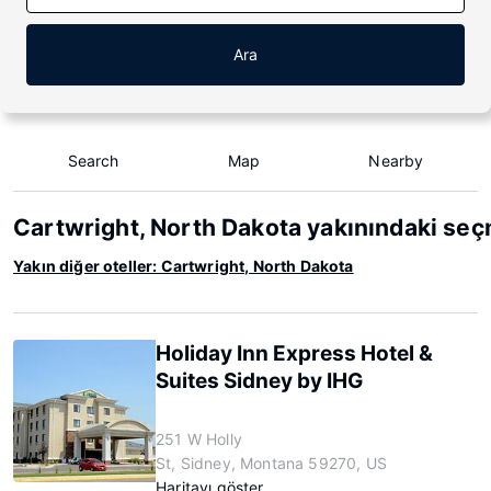
Ara
Search
Map
Nearby
Cartwright, North Dakota yakınındaki seç
Yakın diğer oteller: Cartwright, North Dakota
Holiday Inn Express Hotel &
Suites Sidney by IHG
251 W Holly
St, Sidney, Montana 59270, US
Haritayı göster