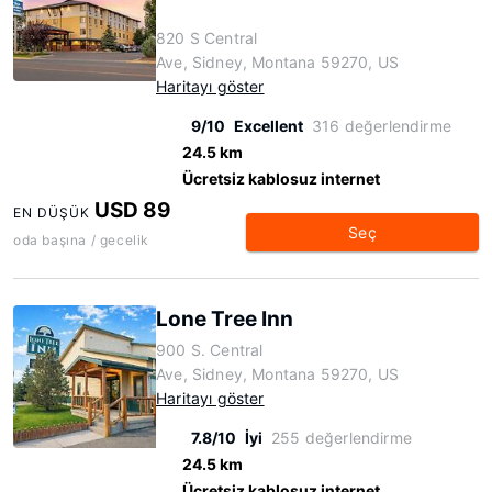
820 S Central
Ave, Sidney, Montana 59270, US
Haritayı göster
9/10
Excellent
316 değerlendirme
24.5 km
Ücretsiz kablosuz internet
USD 89
EN DÜŞÜK
Seç
oda başına / gecelik
Lone Tree Inn
900 S. Central
Ave, Sidney, Montana 59270, US
Haritayı göster
7.8/10
İyi
255 değerlendirme
24.5 km
Ücretsiz kablosuz internet