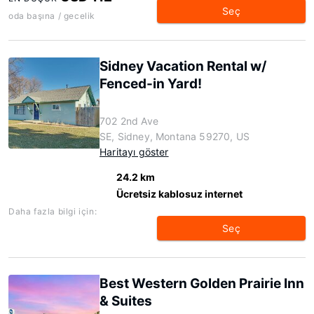
Seç
oda başına / gecelik
Sidney Vacation Rental w/
Fenced-in Yard!
702 2nd Ave
SE, Sidney, Montana 59270, US
Haritayı göster
24.2 km
Ücretsiz kablosuz internet
Daha fazla bilgi için:
Seç
Best Western Golden Prairie Inn
& Suites