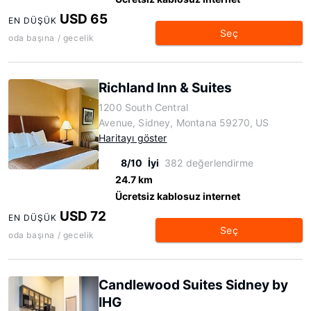
USD 65
EN DÜŞÜK
Seç
oda başına / gecelik
Richland Inn & Suites
1200 South Central
Avenue, Sidney, Montana 59270, US
Haritayı göster
8/10
İyi
382 değerlendirme
24.7 km
Ücretsiz kablosuz internet
USD 72
EN DÜŞÜK
Seç
oda başına / gecelik
Candlewood Suites Sidney by
IHG