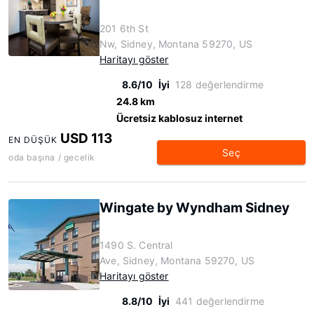
201 6th St
Nw, Sidney, Montana 59270, US
Haritayı göster
8.6/10
İyi
128 değerlendirme
24.8 km
Ücretsiz kablosuz internet
USD 113
EN DÜŞÜK
Seç
oda başına / gecelik
Wingate by Wyndham Sidney
1490 S. Central
Ave, Sidney, Montana 59270, US
Haritayı göster
8.8/10
İyi
441 değerlendirme