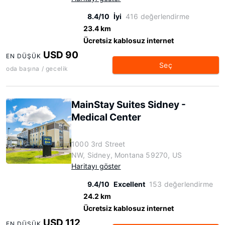
8.4/10
İyi
416 değerlendirme
23.4 km
Ücretsiz kablosuz internet
USD 90
EN DÜŞÜK
Seç
oda başına / gecelik
MainStay Suites Sidney -
Medical Center
1000 3rd Street
NW, Sidney, Montana 59270, US
Haritayı göster
9.4/10
Excellent
153 değerlendirme
24.2 km
Ücretsiz kablosuz internet
USD 112
EN DÜŞÜK