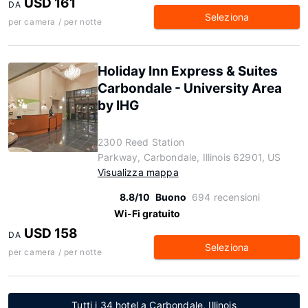
USD 161
DA
Seleziona
per camera / per notte
Holiday Inn Express & Suites
Carbondale - University Area
by IHG
2300 Reed Station
Parkway, Carbondale, Illinois 62901, US
Visualizza mappa
8.8/10
Buono
694 recensioni
Wi-Fi gratuito
USD 158
DA
Seleziona
per camera / per notte
Tutti i 34 hotel a Carbondale, Illinois