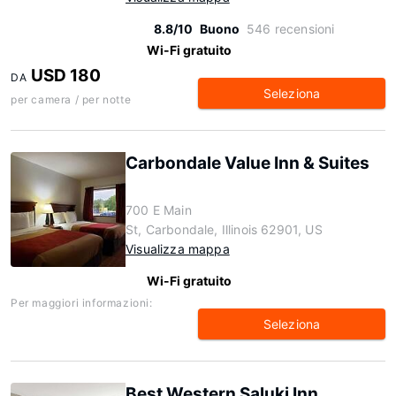
8.8/10
Buono
546 recensioni
Wi-Fi gratuito
USD 180
DA
Seleziona
per camera / per notte
Carbondale Value Inn & Suites
700 E Main
St, Carbondale, Illinois 62901, US
Visualizza mappa
Wi-Fi gratuito
Per maggiori informazioni:
Seleziona
Best Western Saluki Inn