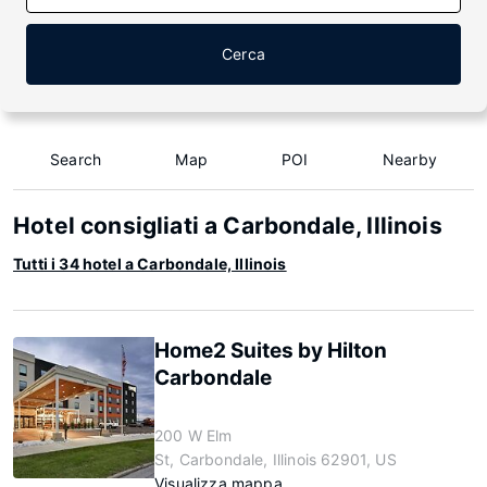
Cerca
Search
Map
POI
Nearby
Hotel consigliati a Carbondale, Illinois
Tutti i 34 hotel a Carbondale, Illinois
Home2 Suites by Hilton
Carbondale
200 W Elm
St, Carbondale, Illinois 62901, US
Visualizza mappa