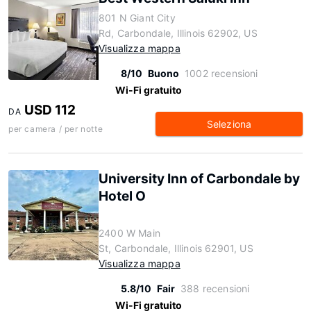
801 N Giant City
Rd, Carbondale, Illinois 62902, US
Visualizza mappa
8/10
Buono
1002 recensioni
Wi-Fi gratuito
USD 112
DA
Seleziona
per camera / per notte
University Inn of Carbondale by
Hotel O
2400 W Main
St, Carbondale, Illinois 62901, US
Visualizza mappa
5.8/10
Fair
388 recensioni
Wi-Fi gratuito