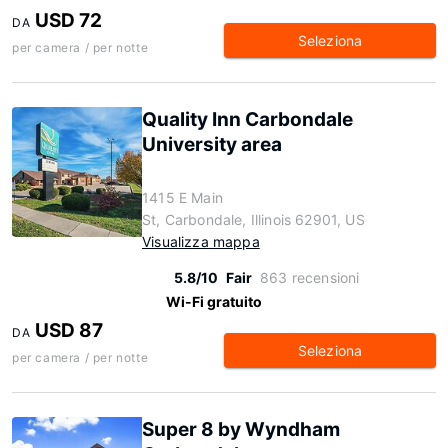
USD 72
DA
Seleziona
per camera / per notte
Quality Inn Carbondale
University area
1415 E Main
St, Carbondale, Illinois 62901, US
Visualizza mappa
5.8/10
Fair
863 recensioni
Wi-Fi gratuito
USD 87
DA
Seleziona
per camera / per notte
Super 8 by Wyndham