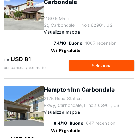
Carbondale
1180 E Main
St, Carbondale, Illinois 62901, US
Visualizza mappa
7.4/10
Buono
1007 recensioni
Wi-Fi gratuito
USD 81
DA
Seleziona
per camera / per notte
Hampton Inn Carbondale
2175 Reed Station
Pkwy, Carbondale, Illinois 62901, US
Visualizza mappa
8.4/10
Buono
647 recensioni
Wi-Fi gratuito