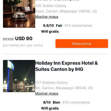
145 Soldier Colony
Road, Canton, Mississippi 39046, US
Mostrar mapa
6.6/10
Fair
413 comentarios
Wifi gratis
USD 90
DESDE
Seleccionar
por habitación / por noche
Holiday Inn Express Hotel &
Suites Canton by IHG
157 Soldiers Colony
Rd, Canton, Mississippi 39046, US
Mostrar mapa
8/10
Bien
479 comentarios
Wifi gratis