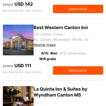
USD 142
DESDE
Seleccionar
por habitación / por noche
Best Western Canton Inn
137 Soldier Colony
Rd, Canton, Mississippi 39046, US
Mostrar mapa
8/10
Bien
479 comentarios
Wifi gratis
USD 111
DESDE
Seleccionar
por habitación / por noche
La Quinta Inn & Suites by
Wyndham Canton MS