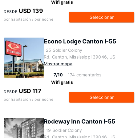
Wifi gratis
USD 139
DESDE
Seleccionar
por habitación / por noche
Econo Lodge Canton I-55
125 Soldier Colony
Rd, Canton, Mississippi 39046, US
Mostrar mapa
7/10
174 comentarios
Wifi gratis
USD 117
DESDE
Seleccionar
por habitación / por noche
Rodeway Inn Canton I-55
119 Soldier Colony
Rd, Canton, Mississippi 39046, US