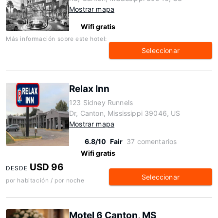
Mostrar mapa
Wifi gratis
Más información sobre este hotel:
Seleccionar
Relax Inn
123 Sidney Runnels
Dr, Canton, Mississippi 39046, US
Mostrar mapa
6.8/10
Fair
37 comentarios
Wifi gratis
USD 96
DESDE
Seleccionar
por habitación / por noche
Motel 6 Canton, MS