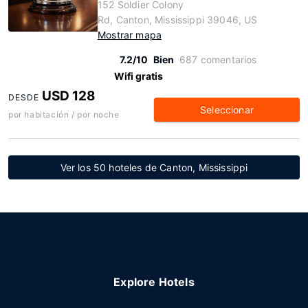
152 Soldier Colony
Rd, Canton, Mississippi 39046, US
Mostrar mapa
7.2/10
Bien
687 comentarios
Wifi gratis
USD 128
DESDE
Seleccionar
por habitación / por noche
Ver los 50 hoteles de Canton, Mississippi
Explore Hotels