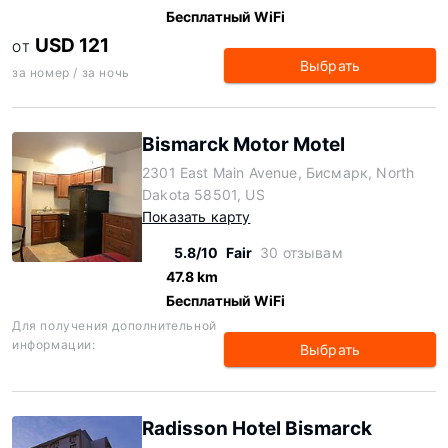
Бесплатный WiFi
USD 121
ОТ
Выбрать
за номер / за ночь
Bismarck Motor Motel
2301 East Main Avenue, Бисмарк, North
Dakota 58501, US
Показать карту
5.8/10
Fair
30 отзывам
47.8 km
Бесплатный WiFi
Для получения дополнительной
информации:
Выбрать
Radisson Hotel Bismarck