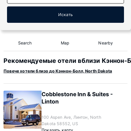
Искать
Search
Map
Nearby
Рекомендуемые отели вблизи Кэннон-Бо
Повече хотели близо до Кэннон-Болл, North Dakota
Cobblestone Inn & Suites -
Linton
100 Aspen Ave, Линтон, North
Dakota 58552, US
Показать карту