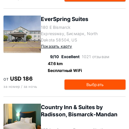
EverSpring Suites
180 E Bismarck
Expressway, Бисмарк, North
Dakota 58504, US
Показать карту
9/10
Excellent
1021 отзывам
47.6 km
Бесплатный WiFi
USD 186
ОТ
Выбрать
за номер / за ночь
Country Inn & Suites by
Radisson, Bismarck-Mandan