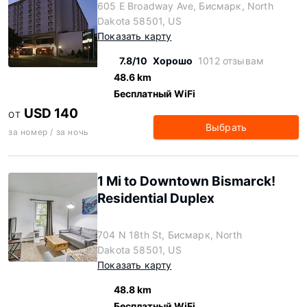
605 E Broadway Ave, Бисмарк, North
Dakota 58501, US
Показать карту
7.8/10
Хорошо
1012 отзывам
48.6 km
Бесплатный WiFi
USD 140
ОТ
Выбрать
за номер / за ночь
1 Mi to Downtown Bismarck!
Residential Duplex
704 N 18th St, Бисмарк, North
Dakota 58501, US
Показать карту
48.8 km
Бесплатный WiFi