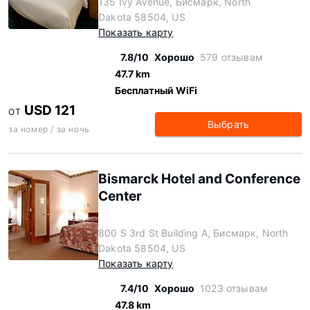
135 Ivy Avenue, Бисмарк, North
Dakota 58504, US
Показать карту
7.8/10
Хорошо
579 отзывам
47.7 km
Бесплатный WiFi
USD 121
ОТ
Выбрать
за номер / за ночь
Bismarck Hotel and Conference
Center
800 S 3rd St Building A, Бисмарк, North
Dakota 58504, US
Показать карту
7.4/10
Хорошо
1023 отзывам
47.8 km