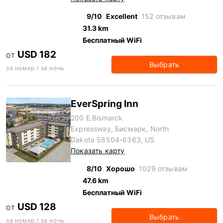
9/10
Excellent
152 отзывам
31.3 km
Бесплатный WiFi
USD 182
ОТ
Выбрать
за номер / за ночь
EverSpring Inn
200 E.Bismarck
Expressway, Бисмарк, North
Dakota 58504-6363, US
Показать карту
8/10
Хорошо
1029 отзывам
47.6 km
Бесплатный WiFi
USD 128
ОТ
Выбрать
за номер / за ночь