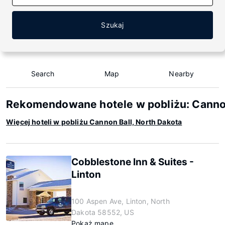
Szukaj
Search
Map
Nearby
Rekomendowane hotele w pobliżu: Cannon
Więcej hoteli w pobliżu Cannon Ball, North Dakota
Cobblestone Inn & Suites -
Linton
100 Aspen Ave, Linton, North
Dakota 58552, US
Pokaż mapę