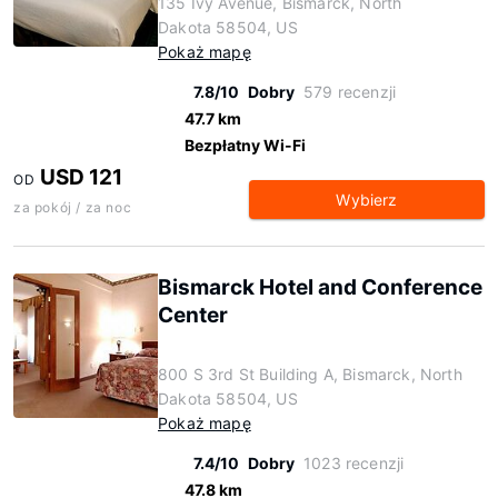
135 Ivy Avenue, Bismarck, North
Dakota 58504, US
Pokaż mapę
7.8/10
Dobry
579 recenzji
47.7 km
Bezpłatny Wi-Fi
USD 121
OD
Wybierz
za pokój / za noc
Bismarck Hotel and Conference
Center
800 S 3rd St Building A, Bismarck, North
Dakota 58504, US
Pokaż mapę
7.4/10
Dobry
1023 recenzji
47.8 km