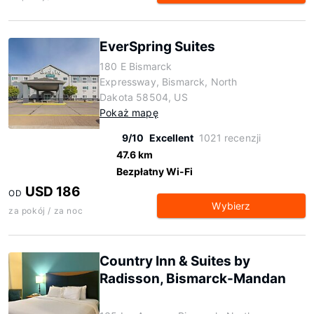
EverSpring Suites
180 E Bismarck
Expressway, Bismarck, North
Dakota 58504, US
Pokaż mapę
9/10
Excellent
1021 recenzji
47.6 km
Bezpłatny Wi-Fi
USD 186
OD
Wybierz
za pokój / za noc
Country Inn & Suites by
Radisson, Bismarck-Mandan