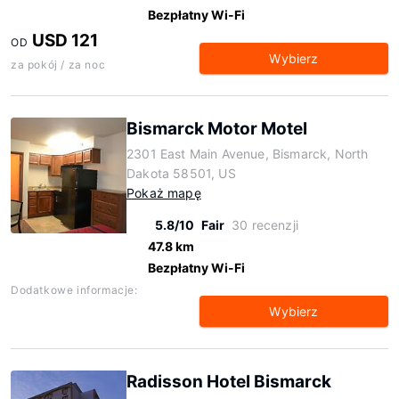
Bezpłatny Wi-Fi
USD 121
OD
Wybierz
za pokój / za noc
Bismarck Motor Motel
2301 East Main Avenue, Bismarck, North
Dakota 58501, US
Pokaż mapę
5.8/10
Fair
30 recenzji
47.8 km
Bezpłatny Wi-Fi
Dodatkowe informacje:
Wybierz
Radisson Hotel Bismarck