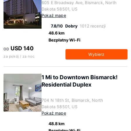
605 E Broadway Ave, Bismarck, North
Dakota 58501, US
Pokaż mapę
7.8/10
Dobry
1012 recenzji
48.6 km
Bezpłatny Wi-Fi
USD 140
OD
Wybierz
za pokój / za noc
1 Mi to Downtown Bismarck!
Residential Duplex
704 N 18th St, Bismarck, North
Dakota 58501, US
Pokaż mapę
48.8 km
Bezpłatny Wi-Fi