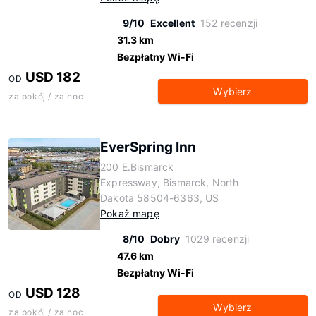
9/10
Excellent
152 recenzji
31.3 km
Bezpłatny Wi-Fi
USD 182
OD
Wybierz
za pokój / za noc
EverSpring Inn
200 E.Bismarck
Expressway, Bismarck, North
Dakota 58504-6363, US
Pokaż mapę
8/10
Dobry
1029 recenzji
47.6 km
Bezpłatny Wi-Fi
USD 128
OD
Wybierz
za pokój / za noc