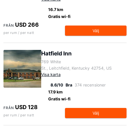
16.7 km
Gratis wi-fi
USD 266
FRÅN
Välj
per rum / per natt
Hatfield Inn
769 White
St., Leitchfield, Kentucky 42754, US
Visa karta
8.6/10
Bra
374 recensioner
17.9 km
Gratis wi-fi
USD 128
FRÅN
Välj
per rum / per natt