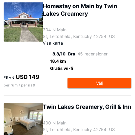
Homestay on Main by Twin
Lakes Creamery
304 N Main
St, Leitchfield, Kentucky 42754, US
Visa karta
8.8/10
Bra
45 recensioner
18.4 km
Gratis wi-fi
USD 149
FRÅN
Välj
per rum / per natt
Twin Lakes Creamery, Grill & Inn
400 N Main
St, Leitchfield, Kentucky 42754, US