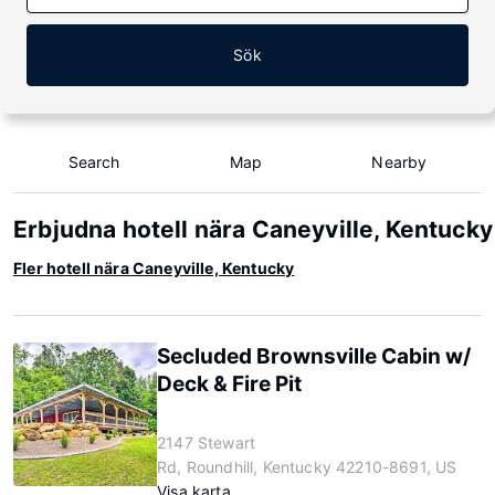
Sök
Search
Map
Nearby
Erbjudna hotell nära Caneyville, Kentucky
Fler hotell nära Caneyville, Kentucky
Secluded Brownsville Cabin w/
Deck & Fire Pit
2147 Stewart
Rd, Roundhill, Kentucky 42210-8691, US
Visa karta