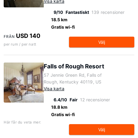
Visa karta
9/10
Fantastiskt
139 recensioner
18.5 km
Gratis wi-fi
USD 140
FRÅN
Välj
per rum / per natt
Falls of Rough Resort
57 Jennie Green Rd, Falls of
Rough, Kentucky 40119, US
Visa karta
6.4/10
Fair
12 recensioner
18.8 km
Gratis wi-fi
Här får du veta mer:
Välj