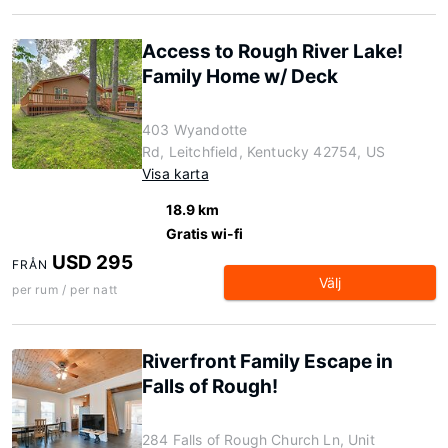
Access to Rough River Lake!
Family Home w/ Deck
403 Wyandotte
Rd, Leitchfield, Kentucky 42754, US
Visa karta
18.9 km
Gratis wi-fi
USD 295
FRÅN
Välj
per rum / per natt
Riverfront Family Escape in
Falls of Rough!
284 Falls of Rough Church Ln, Unit