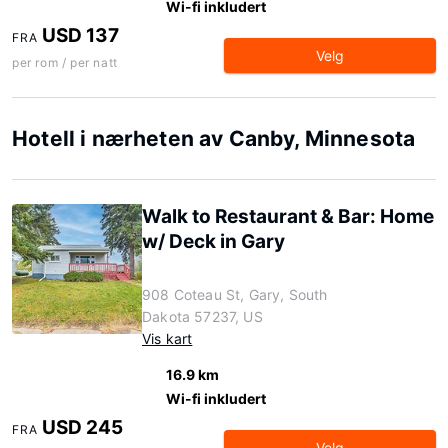
Wi-fi inkludert
USD 137
FRA
Velg
per rom / per natt
Hotell i nærheten av Canby, Minnesota
Walk to Restaurant & Bar: Home
w/ Deck in Gary
908 Coteau St, Gary, South
Dakota 57237, US
Vis kart
16.9 km
Wi-fi inkludert
USD 245
FRA
Velg