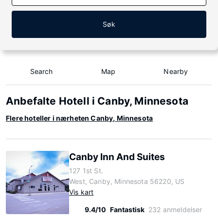
Søk
Search
Map
Nearby
Anbefalte Hotell i Canby, Minnesota
Flere hoteller i nærheten Canby, Minnesota
Canby Inn And Suites
127 1st St.
West, Canby, Minnesota 56220, US
Vis kart
9.4/10
Fantastisk
232 anmeldelser