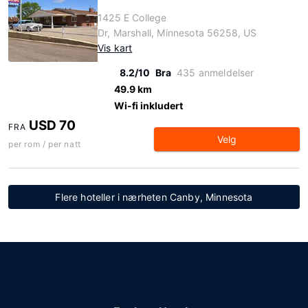
1425 E College
Dr, Marshall, Minnesota 56258, US
Vis kart
8.2/10
Bra
435 anmeldelser
49.9 km
Wi-fi inkludert
USD 70
FRA
Velg
per rom / per natt
Flere hoteller i nærheten Canby, Minnesota