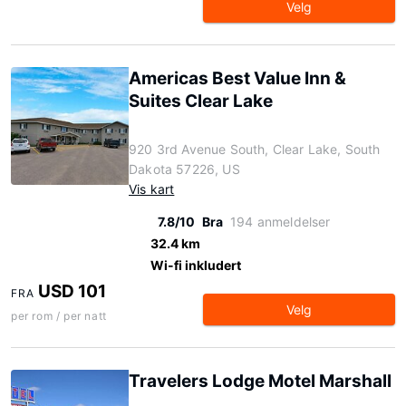
Velg
Americas Best Value Inn &
Suites Clear Lake
920 3rd Avenue South, Clear Lake, South
Dakota 57226, US
Vis kart
7.8/10
Bra
194 anmeldelser
32.4 km
Wi-fi inkludert
USD 101
FRA
Velg
per rom / per natt
Travelers Lodge Motel Marshall