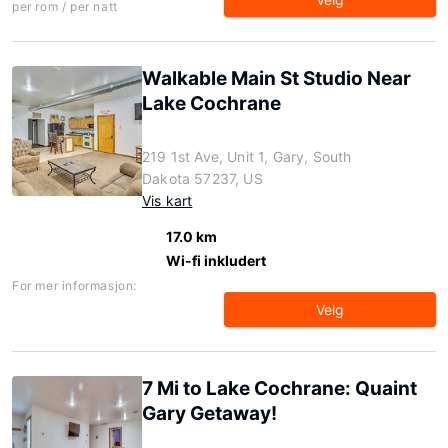
per rom / per natt
Walkable Main St Studio Near
Lake Cochrane
219 1st Ave, Unit 1, Gary, South
Dakota 57237, US
Vis kart
17.0 km
Wi-fi inkludert
For mer informasjon:
Velg
7 Mi to Lake Cochrane: Quaint
Gary Getaway!