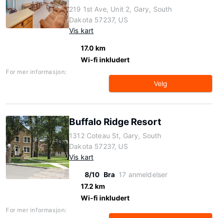
219 1st Ave, Unit 2, Gary, South
Dakota 57237, US
Vis kart
17.0 km
Wi-fi inkludert
For mer informasjon:
Velg
Buffalo Ridge Resort
1312 Coteau St, Gary, South
Dakota 57237, US
Vis kart
8/10
Bra
17 anmeldelser
17.2 km
Wi-fi inkludert
For mer informasjon: