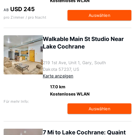
Kostenloses WLAN
USD 245
AB
Auswählen
pro Zimmer / pro Nacht
Walkable Main St Studio Near
Lake Cochrane
219 1st Ave, Unit 1, Gary, South
Dakota 57237, US
Karte anzeigen
17.0 km
Kostenloses WLAN
Für mehr Info:
Auswählen
7 Mi to Lake Cochrane: Quaint