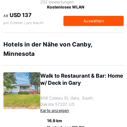
232 bewertungen
Kostenloses WLAN
USD 137
AB
Auswählen
pro Zimmer / pro Nacht
Hotels in der Nähe von Canby,
Minnesota
Walk to Restaurant & Bar: Home
w/ Deck in Gary
908 Coteau St, Gary, South
Dakota 57237, US
Karte anzeigen
16.9 km