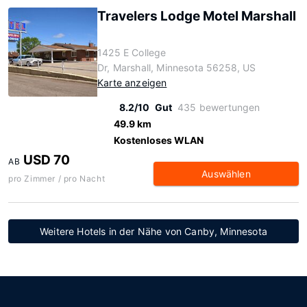
Travelers Lodge Motel Marshall
1425 E College
Dr, Marshall, Minnesota 56258, US
Karte anzeigen
8.2/10
Gut
435 bewertungen
49.9 km
Kostenloses WLAN
USD 70
AB
Auswählen
pro Zimmer / pro Nacht
Weitere Hotels in der Nähe von Canby, Minnesota