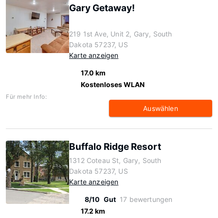
Gary Getaway!
219 1st Ave, Unit 2, Gary, South
Dakota 57237, US
Karte anzeigen
17.0 km
Kostenloses WLAN
Für mehr Info:
Auswählen
Buffalo Ridge Resort
1312 Coteau St, Gary, South
Dakota 57237, US
Karte anzeigen
8/10
Gut
17 bewertungen
17.2 km