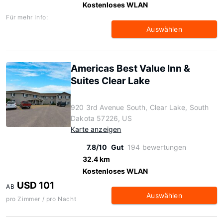
Kostenloses WLAN
Für mehr Info:
Auswählen
Americas Best Value Inn &
Suites Clear Lake
920 3rd Avenue South, Clear Lake, South
Dakota 57226, US
Karte anzeigen
7.8/10
Gut
194 bewertungen
32.4 km
Kostenloses WLAN
USD 101
AB
Auswählen
pro Zimmer / pro Nacht