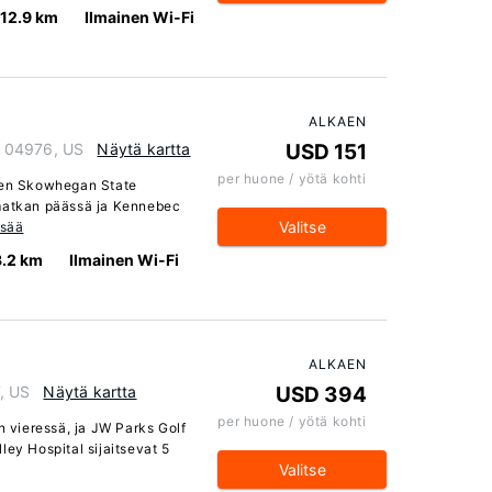
12.9 km
Ilmainen Wi-Fi
ALKAEN
e 04976, US
Näytä kartta
USD 151
per huone / yötä kohti
oten Skowhegan State
ymatkan päässä ja Kennebec
Valitse
isää
3.2 km
Ilmainen Wi-Fi
ALKAEN
7, US
Näytä kartta
USD 394
per huone / yötä kohti
n vieressä, ja JW Parks Golf
ley Hospital sijaitsevat 5
Valitse