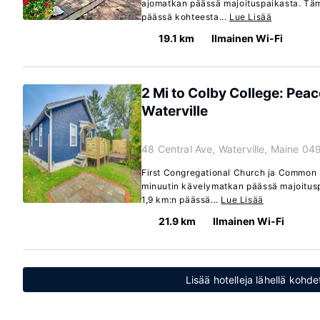
ajomatkan päässä majoituspaikasta. Täm
päässä kohteesta...
Lue Lisää
19.1 km
Ilmainen Wi-Fi
2 Mi to Colby College: Pea
Waterville
48 Central Ave, Waterville, Maine 04
First Congregational Church ja Common St
minuutin kävelymatkan päässä majoitusp
1,9 km:n päässä...
Lue Lisää
21.9 km
Ilmainen Wi-Fi
Lisää hotelleja lähellä kohd