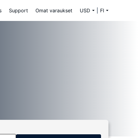
s
Support
Omat varaukset
USD
FI