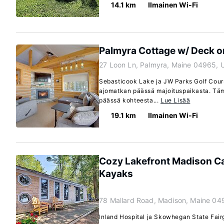
14.1 km
Ilmainen Wi-Fi
Palmyra Cottage w/ Deck o
27 Loon Ln, Palmyra, Maine 04965, 
Sebasticook Lake ja JW Parks Golf Cours
ajomatkan päässä majoituspaikasta. Täm
päässä kohteesta...
Lue Lisää
19.1 km
Ilmainen Wi-Fi
Cozy Lakefront Madison Ca
Kayaks
78 Mallard Road, Madison, Maine 04
Inland Hospital ja Skowhegan State Fairg