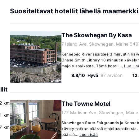
Suositeltavat hotellit lähellä maamerkk
The Skowhegan By Kasa
7 Island Ave, Skowhegan, Maine 049
Kennebec River sijaitsee 3 minuutin kä
Chase Smith Library 10 minuutin kävel
majoituspaikasta. Tämä hotelli...
Lue Lis
8.8/10
Hyvä
97 arvioon
12
lit
2 km
The Towne Motel
172 Madison Ave, Skowhegan, Maine
.1 km
Skowhegan State Fairgrounds ja Kennebe
.7 km
kävelymatkan päässä majoituspaikasta. T
päässä...
Lue Lisää