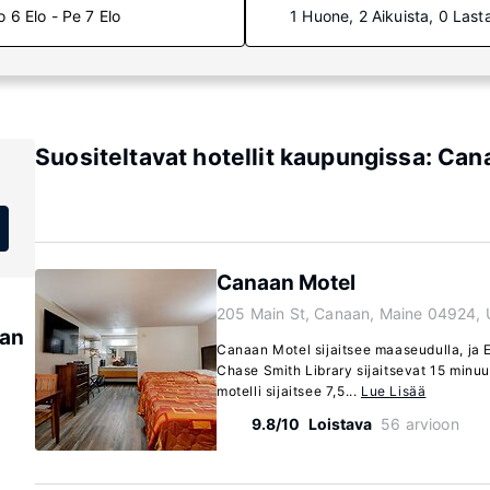
o 6 Elo - Pe 7 Elo
1 Huone, 2 Aikuista, 0 Last
Suositeltavat hotellit kaupungissa: Can
Canaan Motel
205 Main St, Canaan, Maine 04924,
aan
Canaan Motel sijaitsee maaseudulla, ja 
Chase Smith Library sijaitsevat 15 minu
motelli sijaitsee 7,5...
Lue Lisää
9.8/10
Loistava
56 arvioon