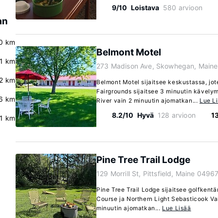
9/10
Loistava
580 arvioon
an
0 km
Belmont Motel
.1 km
273 Madison Ave, Skowhegan, Main
.2 km
Belmont Motel sijaitsee keskustassa, j
Fairgrounds sijaitsee 3 minuutin kävel
.6 km
River vain 2 minuutin ajomatkan...
Lue L
8.2/10
Hyvä
128 arvioon
1
.1 km
Pine Tree Trail Lodge
129 Morrill St, Pittsfield, Maine 0496
Pine Tree Trail Lodge sijaitsee golfkentä
Course ja Northern Light Sebasticook Val
minuutin ajomatkan...
Lue Lisää