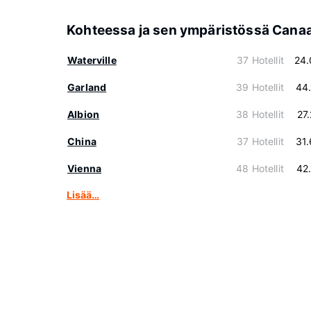
Kohteessa ja sen ympäristössä Cana
Waterville
37 Hotellit
24.
Garland
39 Hotellit
44
Albion
38 Hotellit
27
China
37 Hotellit
31
Vienna
48 Hotellit
42
Lisää…