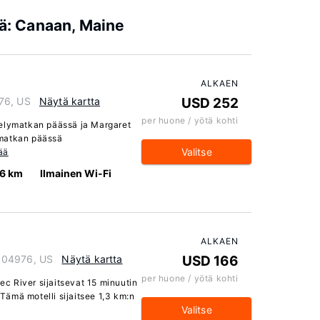
iä: Canaan, Maine
ALKAEN
76, US
Näytä kartta
USD 252
per huone / yötä kohti
velymatkan päässä ja Margaret
ymatkan päässä
Valitse
ää
.6 km
Ilmainen Wi-Fi
ALKAEN
 04976, US
Näytä kartta
USD 166
per huone / yötä kohti
c River sijaitsevat 15 minuutin
ämä motelli sijaitsee 1,3 km:n
Valitse