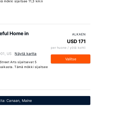
ä mökki sijaitsee 11,3 km:n
ceful Home in
ALKAEN
USD 171
per huone / yötä kohti
901, US
Näytä kartta
Valitse
reet Arts sijaitsevat 5
aikasta. Tämä mökki sijaitsee
etta: Canaan, Maine