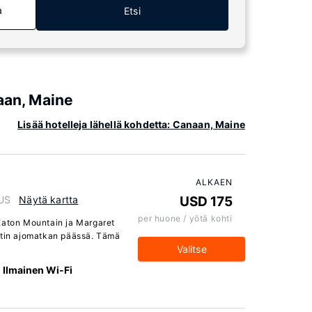
a
Etsi
aan, Maine
Lisää hotelleja lähellä kohdetta: Canaan, Maine
ALKAEN
 US
Näytä kartta
USD 175
per huone / yötä kohti
Eaton Mountain ja Margaret
utin ajomatkan päässä. Tämä
Valitse
Ilmainen Wi-Fi