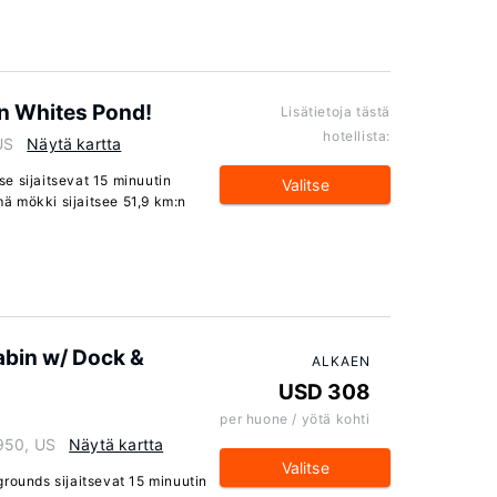
n Whites Pond!
Lisätietoja tästä
hotellista:
US
Näytä kartta
e sijaitsevat 15 minuutin
Valitse
ä mökki sijaitsee 51,9 km:n
bin w/ Dock &
ALKAEN
USD 308
per huone / yötä kohti
950, US
Näytä kartta
Valitse
rounds sijaitsevat 15 minuutin