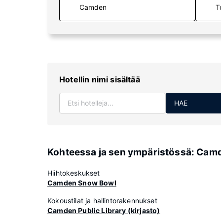
T
Hotellin nimi sisältää
HAE
Kohteessa ja sen ympäristössä: Cam
Hiihtokeskukset
Camden Snow Bowl
Kokoustilat ja hallintorakennukset
Camden Public Library (kirjasto)