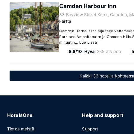
Camden Harbour Inn
83 Bayview Street Knox, Camden, M
kartta
Camden Harbour Inn sijaitsee valtamere
Park and Amphitheatre ja Camden Hills St
minuutin...
Lue Lisää
8.8/10
Hyvä
289 arvioon
I
Kaikki 36 hotellia kohtees
HotelsOne
Help and support
Tietoa meistä
Support