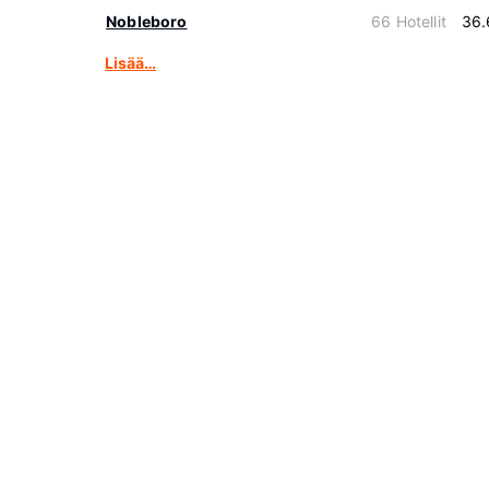
Nobleboro
66 Hotellit
36.
Lisää…