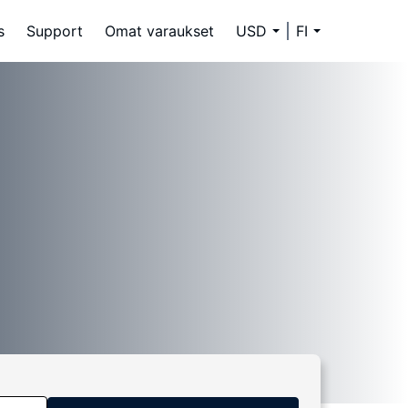
s
Support
Omat varaukset
USD
FI