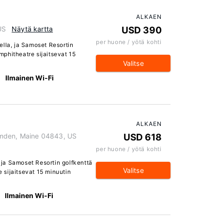
ALKAEN
US
Näytä kartta
USD 390
per huone / yötä kohti
ella, ja Samoset Resortin
phitheatre sijaitsevat 15
Valitse
Ilmainen Wi-Fi
ALKAEN
mden, Maine 04843, US
USD 618
per huone / yötä kohti
, ja Samoset Resortin golfkenttä
Valitse
sijaitsevat 15 minuutin
Ilmainen Wi-Fi