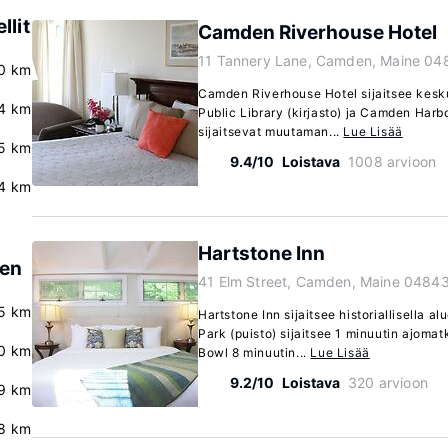
llit
Camden Riverhouse Hotel
11 Tannery Lane, Camden, Maine 04
0 km
Camden Riverhouse Hotel sijaitsee kesk
4 km
Public Library (kirjasto) ja Camden Har
sijaitsevat muutaman...
Lue Lisää
.5 km
9.4/10
Loistava
1008 arvioon
4 km
Hartstone Inn
den
41 Elm Street, Camden, Maine 0484
5 km
Hartstone Inn sijaitsee historiallisella a
Park (puisto) sijaitsee 1 minuutin ajom
0 km
Bowl 8 minuutin...
Lue Lisää
9.2/10
Loistava
320 arvioon
.9 km
.8 km