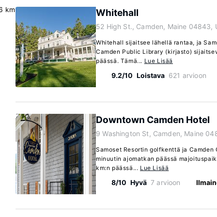
6 km
Whitehall
52 High St., Camden, Maine 04843,
Whitehall sijaitsee lähellä rantaa, ja Sa
Camden Public Library (kirjasto) sijaits
päässä. Tämä...
Lue Lisää
9.2/10
Loistava
621 arvioon
Downtown Camden Hotel
9 Washington St, Camden, Maine 04
Samoset Resortin golfkenttä ja Camden 
minuutin ajomatkan päässä majoituspaika
km:n päässä...
Lue Lisää
8/10
Hyvä
7 arvioon
Ilmain