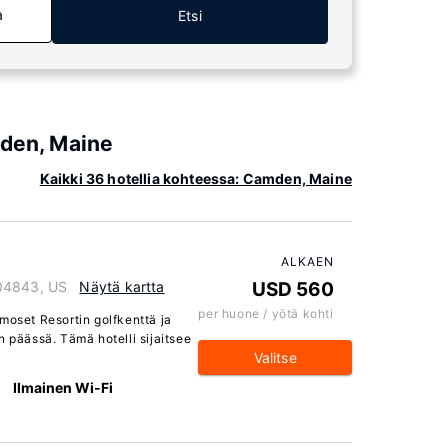
a
Etsi
mden, Maine
Kaikki 36 hotellia kohteessa: Camden, Maine
ALKAEN
 04843, US
Näytä kartta
USD 560
per huone / yötä kohti
moset Resortin golfkenttä ja
n päässä. Tämä hotelli sijaitsee
Valitse
Ilmainen Wi-Fi