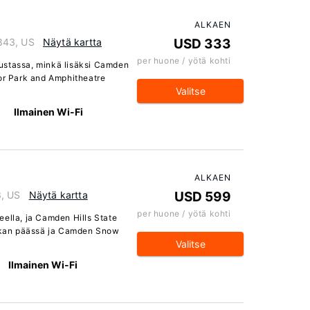
ALKAEN
843, US
Näytä kartta
USD 333
per huone / yötä kohti
ustassa, minkä lisäksi Camden
bor Park and Amphitheatre
Valitse
Ilmainen Wi-Fi
ALKAEN
3, US
Näytä kartta
USD 599
per huone / yötä kohti
lueella, ja Camden Hills State
atkan päässä ja Camden Snow
Valitse
Ilmainen Wi-Fi