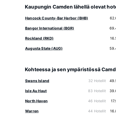
Kaupungin Camden lähellä olevat hote
Hancock County-Bar Harbor (BHB)
62.
Bangor International (BGR)
69.
Rockland (RKD)
16
Augusta State (AUG)
59.
Kohteessa ja sen ympäristössä Cam
Swans Island
32 Hotellit
49.
Isle Au Haut
83 Hotellit
39.
North Haven
46 Hotellit
17
Warren
44 Hotellit
16