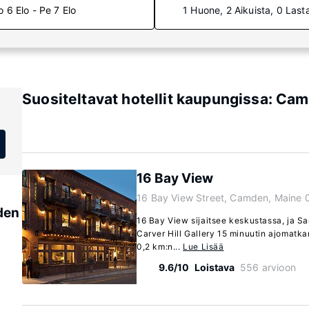
o 6 Elo - Pe 7 Elo
1 Huone, 2 Aikuista, 0 Last
Suositeltavat hotellit kaupungissa: Ca
16 Bay View
16 Bay View Street, Camden, Maine
den
16 Bay View sijaitsee keskustassa, ja Sa
Carver Hill Gallery 15 minuutin ajomatka
0,2 km:n...
Lue Lisää
9.6/10
Loistava
556 arvioon