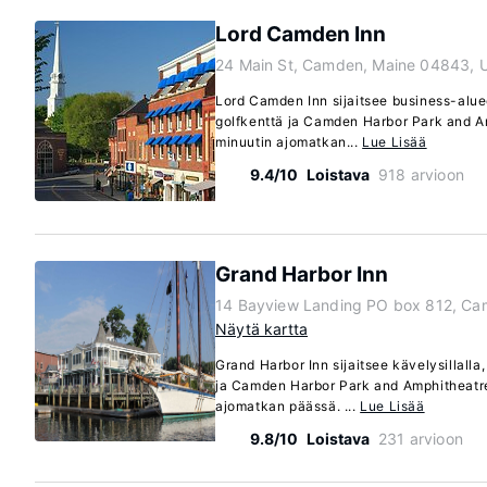
Lord Camden Inn
24 Main St, Camden, Maine 04843, 
Lord Camden Inn sijaitsee business-alue
golfkenttä ja Camden Harbor Park and Am
minuutin ajomatkan...
Lue Lisää
9.4/10
Loistava
918 arvioon
Grand Harbor Inn
14 Bayview Landing PO box 812, Ca
Näytä kartta
Grand Harbor Inn sijaitsee kävelysillalla
ja Camden Harbor Park and Amphitheatre 
ajomatkan päässä. ...
Lue Lisää
9.8/10
Loistava
231 arvioon