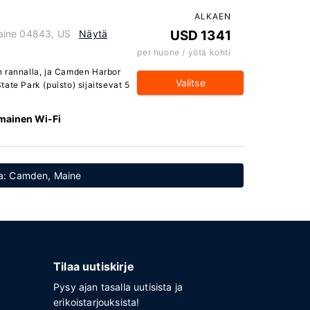
ALKAEN
aine 04843, US
Näytä
USD 1341
per huone / yötä kohti
n rannalla, ja Camden Harbor
Valitse
ate Park (puisto) sijaitsevat 5
lmainen Wi-Fi
sa: Camden, Maine
Tilaa uutiskirje
Pysy ajan tasalla uutisista ja
erikoistarjouksista!