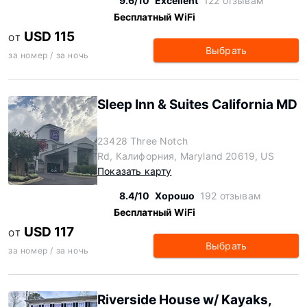
9.6/10
Excellent
122 отзывам
Бесплатный WiFi
USD 115
ОТ
Выбрать
за номер / за ночь
Sleep Inn & Suites California MD
23428 Three Notch
Rd, Калифорния, Maryland 20619, US
Показать карту
8.4/10
Хорошо
192 отзывам
Бесплатный WiFi
USD 117
ОТ
Выбрать
за номер / за ночь
Riverside House w/ Kayaks,