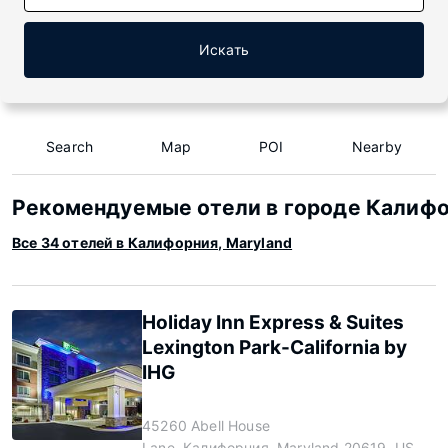
Искать
Search
Map
POI
Nearby
Рекомендуемые отели в городе Калифо
Все 34 отелей в Калифорния, Maryland
Holiday Inn Express & Suites
Lexington Park-California by
IHG
45260 Abell House
Lane, Калифорния, Maryland 20619, US