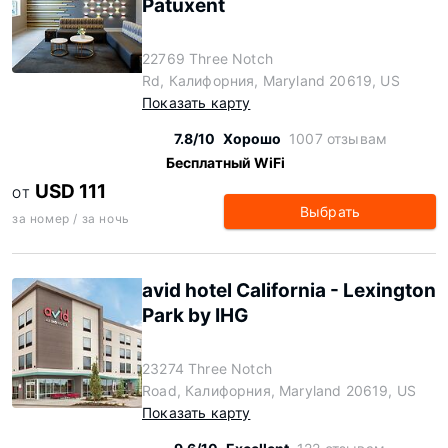
Patuxent
22769 Three Notch
Rd, Калифорния, Maryland 20619, US
Показать карту
7.8/10
Хорошо
1007 отзывам
Бесплатный WiFi
USD 111
ОТ
Выбрать
за номер / за ночь
avid hotel California - Lexington
Park by IHG
23274 Three Notch
Road, Калифорния, Maryland 20619, US
Показать карту