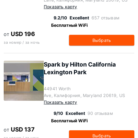
Показать карту
9.2/10
Excellent
657 отзывам
Бесплатный WiFi
USD 196
ОТ
Выбрать
за номер / за ночь
Spark by Hilton California
Lexington Park
44941 Worth
Ave, Калифорния, Maryland 20619, US
Показать карту
9/10
Excellent
90 отзывам
Бесплатный WiFi
USD 137
ОТ
Выбрать
за номер / за ночь