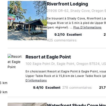
Riverfront Lodging
21906 OR-62, Shady Cove, Oregon 
Se trouvant à Shady Cove, Riverfront Lo
Rogue River et à 5 min à pied de Upper
(parc régional). ...
Plus D'informations
9.2/10
Excellent
2
425 commentaires
Resort at Eagle Point
100 Eagle Point Dr, Eagle Point, Oregon 97524, U
En choisissant Resort at Eagle Point à Eagle Point, vou
Upper Table Rock et à 15,8 km de Lower Table Rock (pl
D'informations
5 km
9.4/10
Excellent
278 commentaires
21.
.9 km
Waterfront Shady Cove Ho