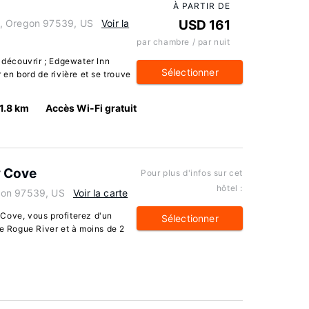
À PARTIR DE
e, Oregon 97539, US
Voir la
USD 161
par chambre / par nuit
découvrir ; Edgewater Inn
Sélectionner
 en bord de rivière et se trouve
1.8 km
Accès Wi-Fi gratuit
y Cove
Pour plus d'infos sur cet
hôtel :
gon 97539, US
Voir la carte
Cove, vous profiterez d'un
Sélectionner
te Rogue River et à moins de 2