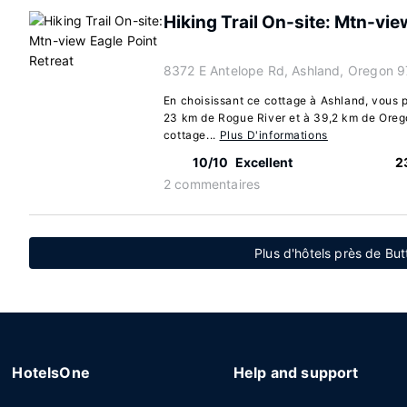
Hiking Trail On-site: Mtn-vie
8372 E Antelope Rd, Ashland, Oregon 
En choisissant ce cottage à Ashland, vous p
23 km de Rogue River et à 39,2 km de Oreg
cottage...
Plus D'informations
10/10
Excellent
2
2 commentaires
Plus d'hôtels près de But
HotelsOne
Help and support