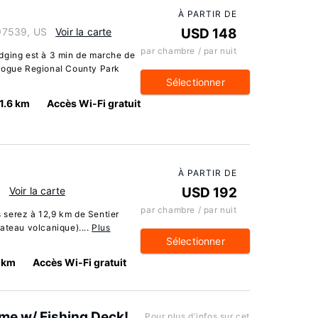
À PARTIR DE
97539, US
Voir la carte
USD 148
par chambre / par nuit
dging est à 3 min de marche de
 Rogue Regional County Park
Sélectionner
1.6 km
Accès Wi-Fi gratuit
À PARTIR DE
S
Voir la carte
USD 192
par chambre / par nuit
s serez à 12,9 km de Sentier
ateau volcanique)....
Plus
Sélectionner
7 km
Accès Wi-Fi gratuit
me w/ Fishing Deck!
Pour plus d'infos sur cet