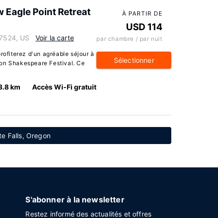
w Eagle Point Retreat
À PARTIR DE
USD 114
97524, US
Voir la carte
par chambre / par nuit
rofiterez d'un agréable séjour à
Sélectionner
on Shakespeare Festival. Ce
3.8 km
Accès Wi-Fi gratuit
te Falls, Oregon
S'abonner à la newsletter
Restez informé des actualités et offres