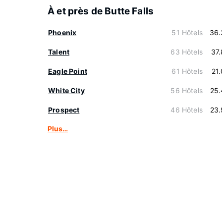
À et près de Butte Falls
Phoenix
51 Hôtels
36.
Talent
63 Hôtels
37
Eagle Point
61 Hôtels
21
White City
56 Hôtels
25.
Prospect
46 Hôtels
23.
Plus…