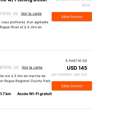
hôtel :
97539, US
Voir la carte
Sélectionner
 vous profiterez d'un agréable
 Rogue River et à 3-min en
À PARTIR DE
 97539, US
Voir la carte
USD 145
par chambre / par nuit
tel est à 3 min de marche de
pper Rogue Regional County Park
Sélectionner
1.7 km
Accès Wi-Fi gratuit