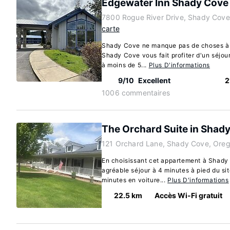
Edgewater Inn Shady Cove
7800 Rogue River Drive, Shady Cov
carte
Shady Cove ne manque pas de choses à 
Shady Cove vous fait profiter d'un séjour
à moins de 5...
Plus D'informations
9/10
Excellent
2
1006 commentaires
The Orchard Suite in Shad
121 Orchard Lane, Shady Cove, Ore
En choisissant cet appartement à Shady 
agréable séjour à 4 minutes à pied du si
minutes en voiture...
Plus D'informations
22.5 km
Accès Wi-Fi gratuit