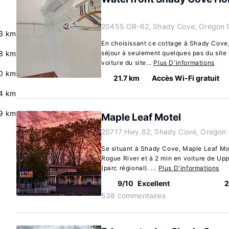
20455 OR-62, Shady Cove, Oregon 
3 km
En choisissant ce cottage à Shady Cove,
.8 km
séjour à seulement quelques pas du site
voiture du site...
Plus D'informations
.0 km
21.7 km
Accès Wi-Fi gratuit
4 km
9 km
Maple Leaf Motel
20717 Hwy.62, Shady Cove, Oregon
Se situant à Shady Cove, Maple Leaf Mo
Rogue River et à 2 min en voiture de U
(parc régional). ...
Plus D'informations
9/10
Excellent
2
538 commentaires