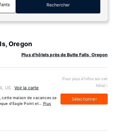
fants
Rechercher
ls, Oregon
Plus d'hôtels près de Butte Falls, Oregon
Pour plus d'infos sur cet
hôtel :
24, US
Voir la carte
t, cette maison de vacances se
Sélectionner
èque d'Eagle Point et...
Plus