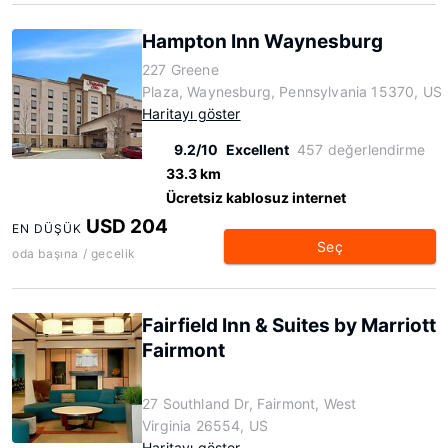
Hampton Inn Waynesburg
227 Greene
Plaza, Waynesburg, Pennsylvania 15370, US
Haritayı göster
9.2/10
Excellent
457 değerlendirme
33.3 km
Ücretsiz kablosuz internet
USD 204
EN DÜŞÜK
Seç
oda başına / gecelik
Fairfield Inn & Suites by Marriott
Fairmont
27 Southland Dr, Fairmont, West
Virginia 26554, US
Haritayı göster