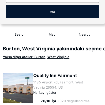
Ara
Search
Map
Nearby
Burton, West Virginia yakınındaki seçme o
Yakın diğer oteller: Burton, West Virginia
Quality Inn Fairmont
1185 Airport Rd, Fairmont, West
Virginia 26554, US
Haritayı göster
7.6/10
İyi
1020 değerlendirme