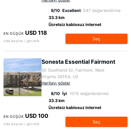
9/10
Excellent
547 değerlendirme
33.3 km
Ücretsiz kablosuz internet
USD 118
EN DÜŞÜK
Seç
oda başına / gecelik
Sonesta Essential Fairmont
20 Southland Dr, Fairmont, West
Virginia 26554, US
Haritayı göster
8/10
İyi
1016 değerlendirme
33.3 km
Ücretsiz kablosuz internet
USD 100
EN DÜŞÜK
Seç
oda başına / gecelik