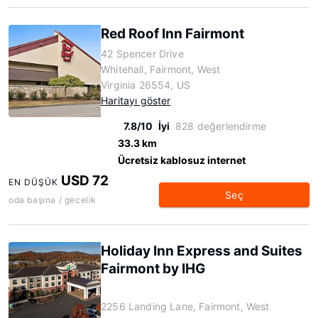
Red Roof Inn Fairmont
42 Spencer Drive
Whitehall, Fairmont, West
Virginia 26554, US
Haritayı göster
7.8/10
İyi
828 değerlendirme
33.3 km
Ücretsiz kablosuz internet
USD 72
EN DÜŞÜK
Seç
oda başına / gecelik
Holiday Inn Express and Suites
Fairmont by IHG
2256 Landing Lane, Fairmont, West