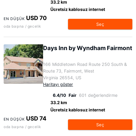
33.2 km
Ücretsiz kablosuz internet
USD 70
EN DÜŞÜK
Seç
oda başına / gecelik
Days Inn by Wyndham Fairmont
166 Middletown Road Route 250 South &
Route 73, Fairmont, West
Virginia 26554, US
Haritayı göster
6.4/10
Fair
601 değerlendirme
33.2 km
Ücretsiz kablosuz internet
USD 74
EN DÜŞÜK
Seç
oda başına / gecelik