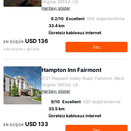
Virginia 26554, US
Haritayı göster
9.2/10
Excellent
656 değerlendirme
33.4 km
Ücretsiz kablosuz internet
USD 136
EN DÜŞÜK
Seç
oda başına / gecelik
Hampton Inn Fairmont
2121 Pleasant Valley Road, Fairmont, West
Virginia 26554, US
Haritayı göster
9/10
Excellent
920 değerlendirme
33.5 km
Ücretsiz kablosuz internet
USD 133
EN DÜŞÜK
Seç