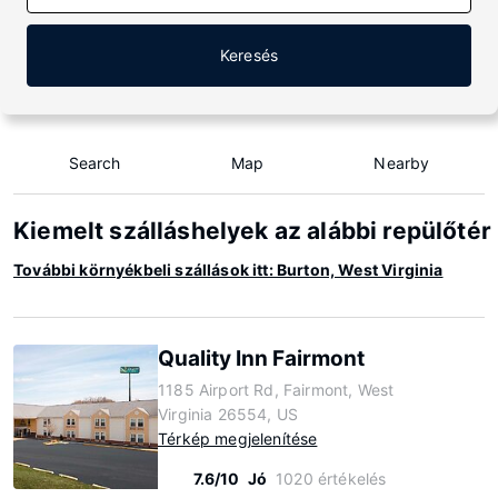
Keresés
Search
Map
Nearby
Kiemelt szálláshelyek az alábbi repülőtér
További környékbeli szállások itt: Burton, West Virginia
Quality Inn Fairmont
1185 Airport Rd, Fairmont, West
Virginia 26554, US
Térkép megjelenítése
7.6/10
Jó
1020 értékelés