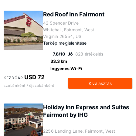
Red Roof Inn Fairmont
42 Spencer Drive
Whitehall, Fairmont, West
Virginia 26554, US
Térkép megjelenítése
7.8/10
Jó
828 értékelés
33.3 km
Ingyenes Wi-Fi
USD 72
KEZDŐÁR
Kiválasztás
szobánként / éjszakánként
Holiday Inn Express and Suites
Fairmont by IHG
2256 Landing Lane, Fairmont, West