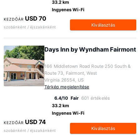
33.2 km
Ingyenes Wi-Fi
USD 70
KEZDŐÁR
Kiválasztás
szobánként / éjszakánként
Days Inn by Wyndham Fairmont
166 Middletown Road Route 250 South &
Route 73, Fairmont, West
Virginia 26554, US
Térkép megjelenítése
6.4/10
Fair
601 értékelés
33.2 km
Ingyenes Wi-Fi
USD 74
KEZDŐÁR
Kiválasztás
szobánként / éjszakánként