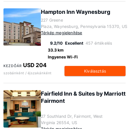
Hampton Inn Waynesburg
227 Greene
Plaza, Waynesburg, Pennsylvania 15370, US
Térkép megjelenítése
9.2/10
Excellent
457 értékelés
33.3 km
Ingyenes Wi-Fi
USD 204
KEZDŐÁR
Kiválasztás
szobánként / éjszakánként
Fairfield Inn & Suites by Marriott
Fairmont
27 Southland Dr, Fairmont, West
Virginia 26554, US
Térkép megjelenítése