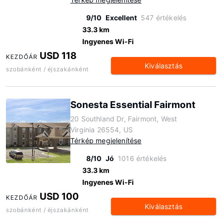
9/10
Excellent
547 értékelés
33.3 km
Ingyenes Wi-Fi
USD 118
KEZDŐÁR
Kiválasztás
szobánként / éjszakánként
Sonesta Essential Fairmont
20 Southland Dr, Fairmont, West
Virginia 26554, US
Térkép megjelenítése
8/10
Jó
1016 értékelés
33.3 km
Ingyenes Wi-Fi
USD 100
KEZDŐÁR
Kiválasztás
szobánként / éjszakánként