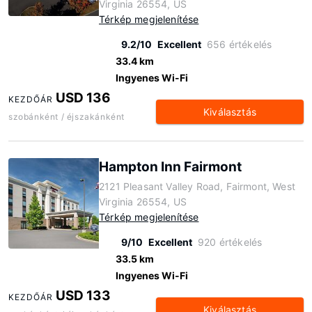
Virginia 26554, US
Térkép megjelenítése
9.2/10
Excellent
656 értékelés
33.4 km
Ingyenes Wi-Fi
USD 136
KEZDŐÁR
Kiválasztás
szobánként / éjszakánként
Hampton Inn Fairmont
2121 Pleasant Valley Road, Fairmont, West
Virginia 26554, US
Térkép megjelenítése
9/10
Excellent
920 értékelés
33.5 km
Ingyenes Wi-Fi
USD 133
KEZDŐÁR
Kiválasztás