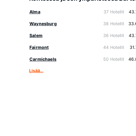
Alma
37 Hotellit
43.
Waynesburg
38 Hotellit
33.
Salem
36 Hotellit
43.
Fairmont
44 Hotellit
31
Carmichaels
50 Hotellit
46.
Lisää…