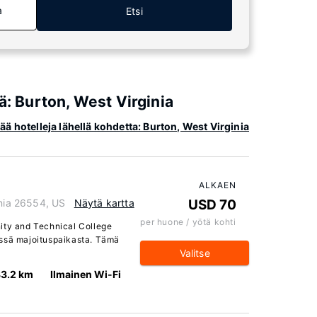
a
Etsi
ä: Burton, West Virginia
ää hotelleja lähellä kohdetta: Burton, West Virginia
ALKAEN
inia 26554, US
Näytä kartta
USD 70
per huone / yötä kohti
ity and Technical College
ässä majoituspaikasta. Tämä
Valitse
3.2 km
Ilmainen Wi-Fi