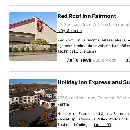
Red Roof Inn Fairmont
42 Spencer Drive Whitehall, Fairmont
Näytä kartta
Red Roof Inn Fairmont sijaitsee lähellä 
sijaitsee 4 minuutin kävelymatkan pääs
Technical...
Lue Lisää
7.8/10
Hyvä
828 arvioon
3
Holiday Inn Express and Su
2256 Landing Lane, Fairmont, West V
kartta
Holiday Inn Express and Suites Fairmont 
kansallispuistossa, ja Valley Worlds of 
Technical College...
Lue Lisää