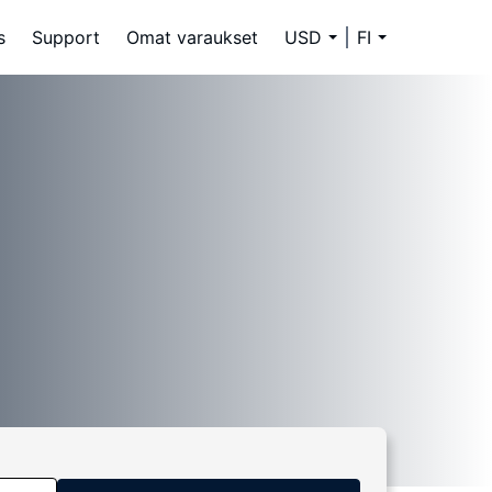
s
Support
Omat varaukset
USD
FI