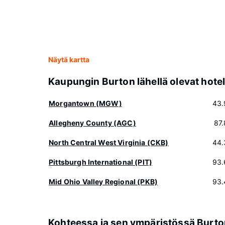
Näytä kartta
Kaupungin Burton lähellä olevat hotell
Morgantown (MGW)
43.
Allegheny County (AGC)
87
North Central West Virginia (CKB)
44.
Pittsburgh International (PIT)
93.
Mid Ohio Valley Regional (PKB)
93.
Kohteessa ja sen ympäristössä Burt