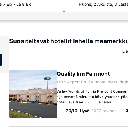
e 7 Elo - La 8 Elo
1 Huone, 2 Aikuista, 0 Last
Suositeltavat hotellit lähellä maamerkki
Lis
Quality Inn Fairmont
1185 Airport Rd, Fairmont, West Virg
Valley Worlds of Fun ja Pierpont Commun
sijaitsevat 5 minuutin kävelymatkan pä
hotelli sijaitsee 3,4...
Lue Lisää
7.6/10
Hyvä
1020 arvioon
3