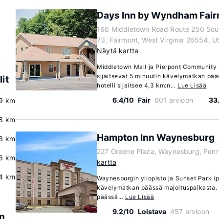
Days Inn by Wyndham Fai
166 Middletown Road Route 250 Sou
73, Fairmont, West Virginia 26554, U
Näytä kartta
Middletown Mall ja Pierpont Community 
sijaitsevat 5 minuutin kävelymatkan pä
it
hotelli sijaitsee 4,3 km:n...
Lue Lisää
6.4/10
Fair
601 arvioon
33
9 km
.8 km
Hampton Inn Waynesburg
3 km
227 Greene Plaza, Waynesburg, Penn
6 km
kartta
4 km
Waynesburgin yliopisto ja Sunset Park (p
kävelymatkan päässä majoituspaikasta. T
päässä...
Lue Lisää
9.2/10
Loistava
457 arvioon
on