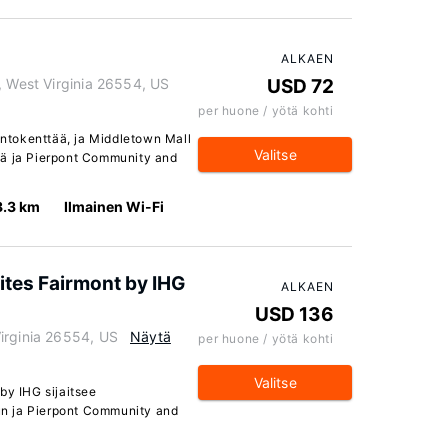
ALKAEN
, West Virginia 26554, US
USD 72
per huone / yötä kohti
lentokenttää, ja Middletown Mall
Valitse
sä ja Pierpont Community and
3.3 km
Ilmainen Wi-Fi
ites Fairmont by IHG
ALKAEN
USD 136
irginia 26554, US
Näytä
per huone / yötä kohti
Valitse
by IHG sijaitsee
Fun ja Pierpont Community and