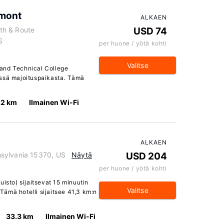
rmont
ALKAEN
th & Route
USD 74
S
per huone / yötä kohti
Valitse
and Technical College
ässä majoituspaikasta. Tämä
.2 km
Ilmainen Wi-Fi
ALKAEN
sylvania 15370, US
Näytä
USD 204
per huone / yötä kohti
uisto) sijaitsevat 15 minuutin
Valitse
ämä hotelli sijaitsee 41,3 km:n
33.3 km
Ilmainen Wi-Fi