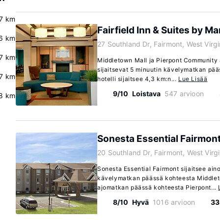
7 km
Fairfield Inn & Suites by Ma
6 km
27 Southland Dr, Fairmont, West Virg
7 km
Middletown Mall ja Pierpont Community 
sijaitsevat 5 minuutin kävelymatkan pä
.7 km
hotelli sijaitsee 4,3 km:n...
Lue Lisää
9/10
Loistava
547 arvioon
8 km
Sonesta Essential Fairmon
20 Southland Dr, Fairmont, West Virg
Sonesta Essential Fairmont sijaitsee ain
kävelymatkan päässä kohteesta Middlet
ajomatkan päässä kohteesta Pierpont...
8/10
Hyvä
1016 arvioon
33