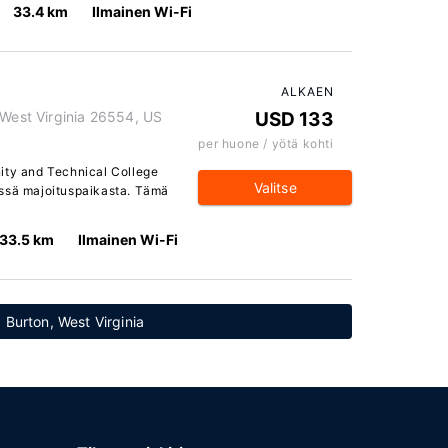
33.4 km
Ilmainen Wi-Fi
ALKAEN
 West Virginia 26554, US
USD 133
per huone / yötä kohti
ity and Technical College
Valitse
ässä majoituspaikasta. Tämä
33.5 km
Ilmainen Wi-Fi
: Burton, West Virginia