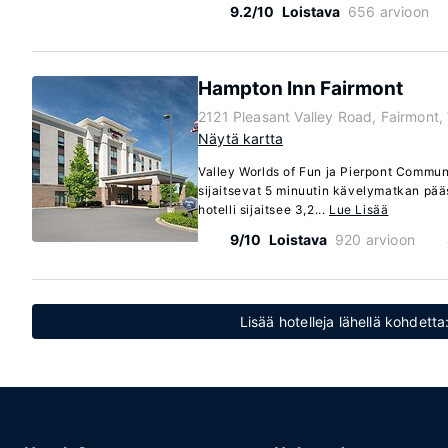
9.2/10
Loistava
656 arvioon
Hampton Inn Fairmont
2121 Pleasant Valley Road, Fairmont,
Näytä kartta
Valley Worlds of Fun ja Pierpont Commun
sijaitsevat 5 minuutin kävelymatkan pä
hotelli sijaitsee 3,2...
Lue Lisää
9/10
Loistava
920 arvioon
Lisää hotelleja lähellä kohdetta