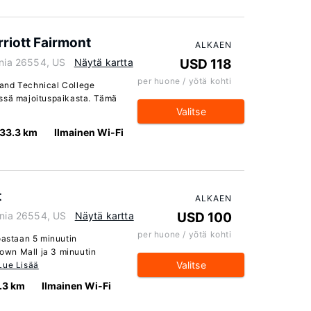
rriott Fairmont
ALKAEN
inia 26554, US
Näytä kartta
USD 118
per huone / yötä kohti
and Technical College
ässä majoituspaikasta. Tämä
Valitse
33.3 km
Ilmainen Wi-Fi
t
ALKAEN
inia 26554, US
Näytä kartta
USD 100
per huone / yötä kohti
oastaan 5 minuutin
own Mall ja 3 minuutin
Valitse
Lue Lisää
.3 km
Ilmainen Wi-Fi