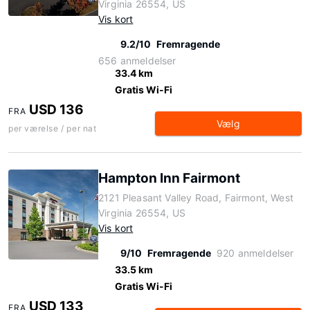
Virginia 26554, US
Vis kort
9.2/10
Fremragende
656 anmeldelser
33.4 km
Gratis Wi-Fi
USD 136
FRA
Vælg
per værelse / per nat
Hampton Inn Fairmont
2121 Pleasant Valley Road, Fairmont, West
Virginia 26554, US
Vis kort
9/10
Fremragende
920 anmeldelser
33.5 km
Gratis Wi-Fi
USD 133
FRA