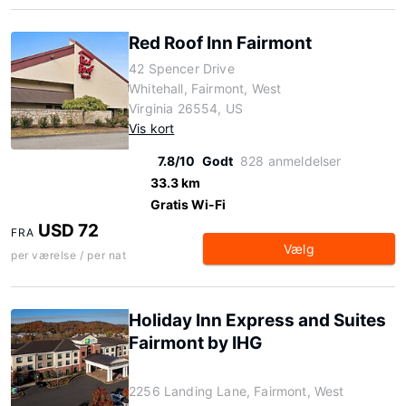
Red Roof Inn Fairmont
42 Spencer Drive
Whitehall, Fairmont, West
Virginia 26554, US
Vis kort
7.8/10
Godt
828 anmeldelser
33.3 km
Gratis Wi-Fi
USD 72
FRA
Vælg
per værelse / per nat
Holiday Inn Express and Suites
Fairmont by IHG
2256 Landing Lane, Fairmont, West