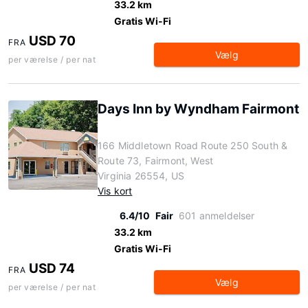
33.2 km
Gratis Wi-Fi
USD 70
FRA
Vælg
per værelse / per nat
Days Inn by Wyndham Fairmont
166 Middletown Road Route 250 South &
Route 73, Fairmont, West
Virginia 26554, US
Vis kort
6.4/10
Fair
601 anmeldelser
33.2 km
Gratis Wi-Fi
USD 74
FRA
Vælg
per værelse / per nat