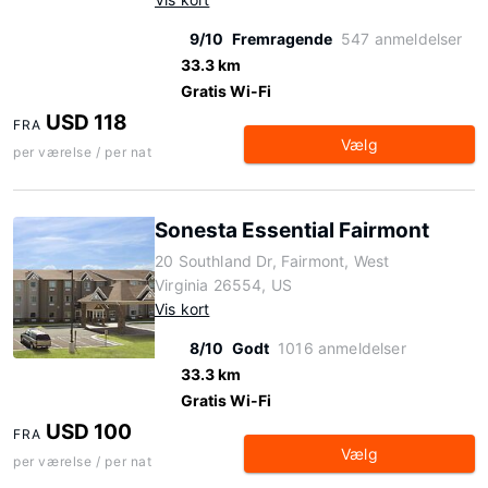
9/10
Fremragende
547 anmeldelser
33.3 km
Gratis Wi-Fi
USD 118
FRA
Vælg
per værelse / per nat
Sonesta Essential Fairmont
20 Southland Dr, Fairmont, West
Virginia 26554, US
Vis kort
8/10
Godt
1016 anmeldelser
33.3 km
Gratis Wi-Fi
USD 100
FRA
Vælg
per værelse / per nat