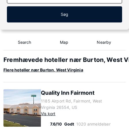
Søg
Search
Map
Nearby
Fremhævede hoteller nær Burton, West Vi
Flere hoteller nær Burton, West Virginia
Quality Inn Fairmont
1185 Airport Rd, Fairmont, West
Virginia 26554, US
Vis kort
7.6/10
Godt
1020 anmeldelser