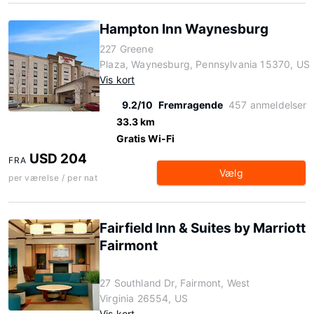
Hampton Inn Waynesburg
227 Greene
Plaza, Waynesburg, Pennsylvania 15370, US
Vis kort
9.2/10
Fremragende
457 anmeldelser
33.3 km
Gratis Wi-Fi
USD 204
FRA
Vælg
per værelse / per nat
Fairfield Inn & Suites by Marriott
Fairmont
27 Southland Dr, Fairmont, West
Virginia 26554, US
Vis kort