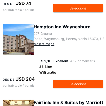
USD 74
DES DE
Selecciona
per habitació / per nit
Hampton Inn Waynesburg
227 Greene
Plaza, Waynesburg, Pennsylvania 15370, US
Mostra mapa
9.2/10
Excellent
457 comentaris
33.3 km
Wifi gratis
USD 204
DES DE
Selecciona
per habitació / per nit
Fairfield Inn & Suites by Marriott