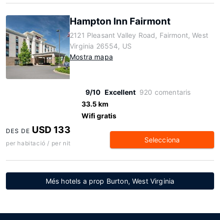
Hampton Inn Fairmont
2121 Pleasant Valley Road, Fairmont, West
Virginia 26554, US
Mostra mapa
9/10
Excellent
920 comentaris
33.5 km
Wifi gratis
USD 133
DES DE
Selecciona
per habitació / per nit
Més hotels a prop Burton, West Virginia