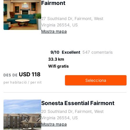
Fairmont
27 Southland Dr, Fairmont, West
Virginia 26554, US
Mostra mapa
9/10
Excellent
547 comentaris
33.3 km
Wifi gratis
USD 118
DES DE
Selecciona
per habitació / per nit
Sonesta Essential Fairmont
20 Southland Dr, Fairmont, West
Virginia 26554, US
Mostra mapa