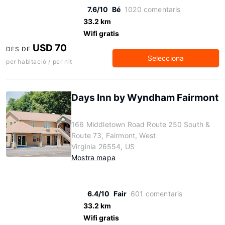
7.6/10
Bé
1020 comentaris
33.2 km
Wifi gratis
USD 70
DES DE
Selecciona
per habitació / per nit
Days Inn by Wyndham Fairmont
166 Middletown Road Route 250 South &
Route 73, Fairmont, West
Virginia 26554, US
Mostra mapa
6.4/10
Fair
601 comentaris
33.2 km
Wifi gratis