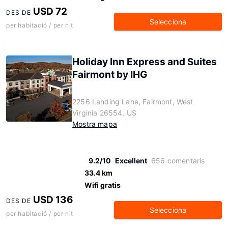
USD 72
DES DE
Selecciona
per habitació / per nit
Holiday Inn Express and Suites
Fairmont by IHG
2256 Landing Lane, Fairmont, West
Virginia 26554, US
Mostra mapa
9.2/10
Excellent
656 comentaris
33.4 km
Wifi gratis
USD 136
DES DE
Selecciona
per habitació / per nit