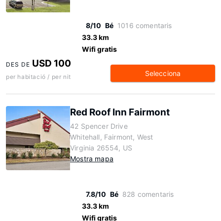
8/10
Bé
1016 comentaris
33.3 km
Wifi gratis
USD 100
DES DE
Selecciona
per habitació / per nit
Red Roof Inn Fairmont
42 Spencer Drive
Whitehall, Fairmont, West
Virginia 26554, US
Mostra mapa
7.8/10
Bé
828 comentaris
33.3 km
Wifi gratis