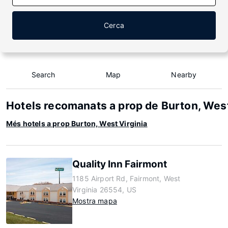
Cerca
Search
Map
Nearby
Hotels recomanats a prop de Burton, West
Més hotels a prop Burton, West Virginia
Quality Inn Fairmont
1185 Airport Rd, Fairmont, West
Virginia 26554, US
Mostra mapa