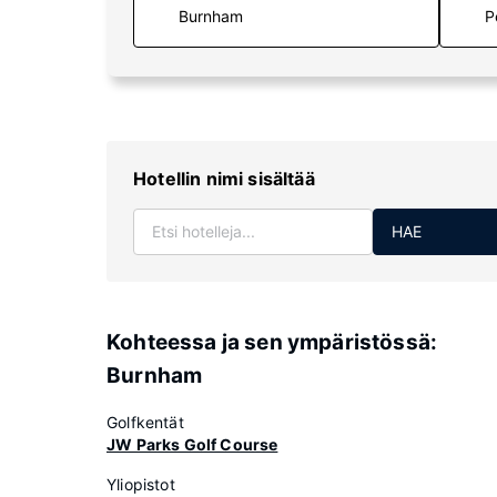
P
Hotellin nimi sisältää
HAE
Kohteessa ja sen ympäristössä:
Burnham
Golfkentät
JW Parks Golf Course
Yliopistot