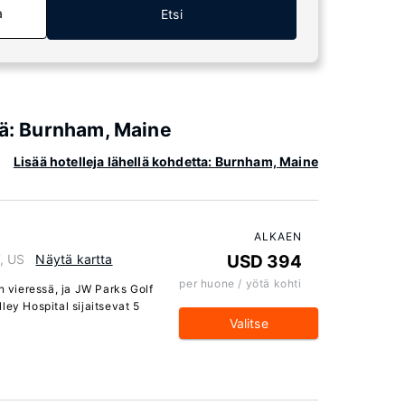
a
Etsi
iä: Burnham, Maine
Lisää hotelleja lähellä kohdetta: Burnham, Maine
ALKAEN
7, US
Näytä kartta
USD 394
per huone / yötä kohti
n vieressä, ja JW Parks Golf
ley Hospital sijaitsevat 5
Valitse