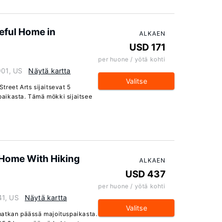
ceful Home in
ALKAEN
USD 171
per huone / yötä kohti
901, US
Näytä kartta
Valitse
reet Arts sijaitsevat 5
aikasta. Tämä mökki sijaitsee
 Home With Hiking
ALKAEN
USD 437
per huone / yötä kohti
41, US
Näytä kartta
Valitse
matkan päässä majoituspaikasta.