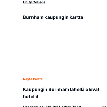
Unity College
Burnham kaupungin kartta
Näytä kartta
Kaupungin Burnham lähellä olevat
hotellit
Hancock County-Bar Harbor (BHB)
89