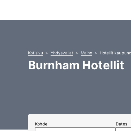
Kotisivu
Yhdysvallat
Maine
Hotellit kaupun
Burnham Hotellit
Kohde
Dates