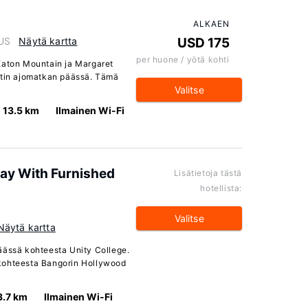
ALKAEN
 US
Näytä kartta
USD 175
per huone / yötä kohti
Eaton Mountain ja Margaret
utin ajomatkan päässä. Tämä
Valitse
13.5 km
Ilmainen Wi-Fi
way With Furnished
Lisätietoja tästä
hotellista:
Valitse
Näytä kartta
äässä kohteesta Unity College.
kohteesta Bangorin Hollywood
3.7 km
Ilmainen Wi-Fi