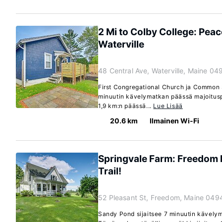
2 Mi to Colby College: Pea
Waterville
48 Central Ave, Waterville, Maine 04
First Congregational Church ja Common St
minuutin kävelymatkan päässä majoitusp
1,9 km:n päässä...
Lue Lisää
20.6 km
Ilmainen Wi-Fi
Springvale Farm: Freedom
Trail!
52 Pleasant St, Freedom, Maine 049
Sandy Pond sijaitsee 7 minuutin kävely