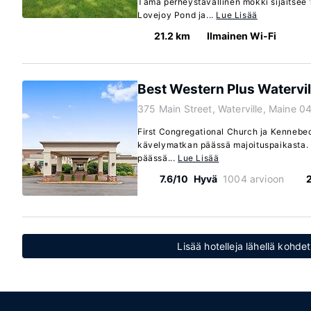
Tämä perheystävällinen mökki sijaitsee
Lovejoy Pond ja...
Lue Lisää
21.2 km
Ilmainen Wi-Fi
Best Western Plus Watervil
375 Main Street, Waterville, Maine 0
First Congregational Church ja Kennebec 
kävelymatkan päässä majoituspaikasta. T
päässä...
Lue Lisää
7.6/10
Hyvä
1004 arvioon
Lisää hotelleja lähellä kohd