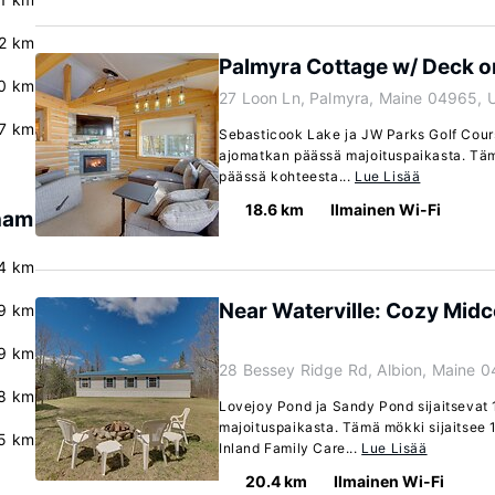
2 km
Palmyra Cottage w/ Deck o
0 km
27 Loon Ln, Palmyra, Maine 04965, 
7 km
Sebasticook Lake ja JW Parks Golf Cours
ajomatkan päässä majoituspaikasta. Täm
päässä kohteesta...
Lue Lisää
18.6 km
Ilmainen Wi-Fi
ham
.4 km
Near Waterville: Cozy Midc
9 km
.9 km
28 Bessey Ridge Rd, Albion, Maine 
8 km
Lovejoy Pond ja Sandy Pond sijaitsevat
majoituspaikasta. Tämä mökki sijaitsee 
.5 km
Inland Family Care...
Lue Lisää
20.4 km
Ilmainen Wi-Fi