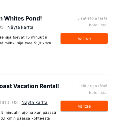
n Whites Pond!
Lisätietoja tästä
hotellista:
US
Näytä kartta
e sijaitsevat 15 minuutin
Valitse
ä mökki sijaitsee 51,9 km:n
oast Vacation Rental!
Lisätietoja tästä
hotellista:
04910, US
Näytä kartta
Valitse
 15 minuutin ajomatkan päässä
16,1 km:n päässä kohteesta