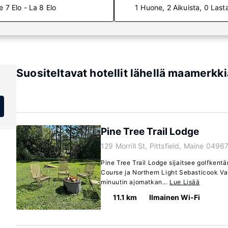
e 7 Elo - La 8 Elo
1 Huone, 2 Aikuista, 0 Last
Suositeltavat hotellit lähellä maamerkk
Pine Tree Trail Lodge
129 Morrill St, Pittsfield, Maine 0496
Pine Tree Trail Lodge sijaitsee golfkentä
Course ja Northern Light Sebasticook Val
minuutin ajomatkan...
Lue Lisää
11.1 km
Ilmainen Wi-Fi