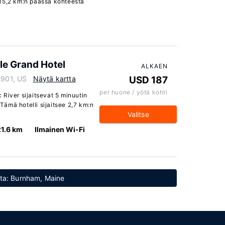
 15,2 km:n päässä kohteesta
le Grand Hotel
ALKAEN
4901, US
Näytä kartta
USD 187
per huone / yötä kohti
River sijaitsevat 5 minuutin
ämä hotelli sijaitsee 2,7 km:n
Valitse
21.6 km
Ilmainen Wi-Fi
etta: Burnham, Maine