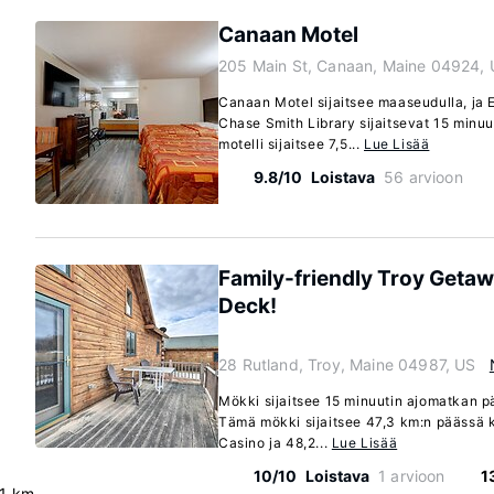
Canaan Motel
205 Main St, Canaan, Maine 04924,
Canaan Motel sijaitsee maaseudulla, ja 
Chase Smith Library sijaitsevat 15 minu
motelli sijaitsee 7,5...
Lue Lisää
9.8/10
Loistava
56 arvioon
Family-friendly Troy Geta
Deck!
28 Rutland, Troy, Maine 04987, US
Mökki sijaitsee 15 minuutin ajomatkan p
Tämä mökki sijaitsee 47,3 km:n päässä 
Casino ja 48,2...
Lue Lisää
10/10
Loistava
1 arvioon
1
.1 km