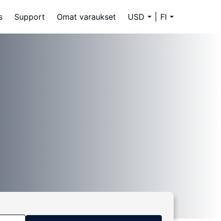
s
Support
Omat varaukset
USD
FI