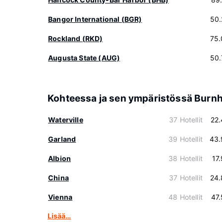
Bangor International (BGR)
50.
Rockland (RKD)
75.
Augusta State (AUG)
50.
Kohteessa ja sen ympäristössä Burn
Waterville
37 Hotellit
22
Garland
39 Hotellit
43.
Albion
38 Hotellit
17
China
37 Hotellit
24.
Vienna
48 Hotellit
47
Lisää…