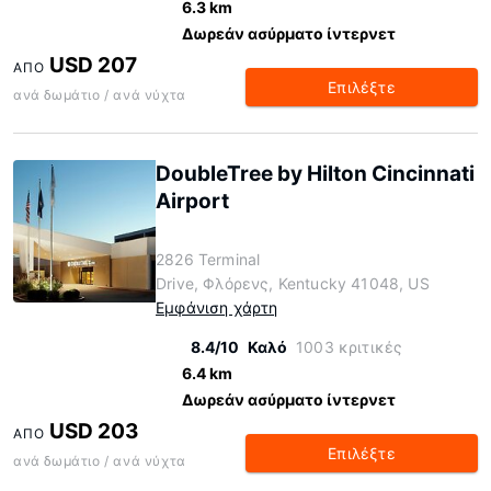
6.3 km
Δωρεάν ασύρματο ίντερνετ
USD 207
ΑΠΌ
Επιλέξτε
ανά δωμάτιο / ανά νύχτα
DoubleTree by Hilton Cincinnati
Airport
2826 Terminal
Drive, Φλόρενς, Kentucky 41048, US
Εμφάνιση χάρτη
8.4/10
Καλό
1003 κριτικές
6.4 km
Δωρεάν ασύρματο ίντερνετ
USD 203
ΑΠΌ
Επιλέξτε
ανά δωμάτιο / ανά νύχτα