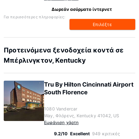
Δωρεάν ασύρματο ίντερνετ
Για περισσότερες πληροφορίες:
Επιλέξτε
Προτεινόμενα ξενοδοχεία κοντά σε
Μπέρλινγκτον, Kentucky
Tru By Hilton Cincinnati Airport
South Florence
1080 Vandercar
Way, Φλόρενς, Kentucky 41042, US
Εμφάνιση χάρτη
9.2/10
Excellent
949 κριτικές