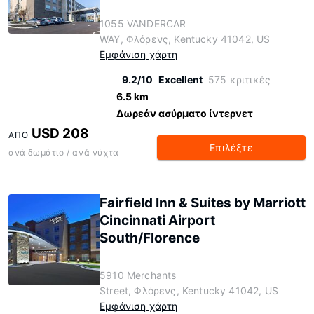
1055 VANDERCAR
WAY, Φλόρενς, Kentucky 41042, US
Εμφάνιση χάρτη
9.2/10
Excellent
575 κριτικές
6.5 km
Δωρεάν ασύρματο ίντερνετ
USD 208
ΑΠΌ
Επιλέξτε
ανά δωμάτιο / ανά νύχτα
Fairfield Inn & Suites by Marriott
Cincinnati Airport
South/Florence
5910 Merchants
Street, Φλόρενς, Kentucky 41042, US
Εμφάνιση χάρτη