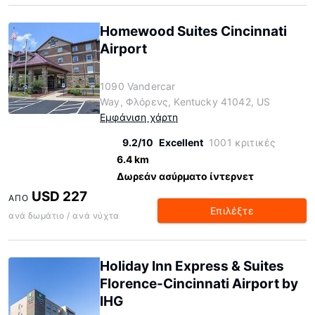
Homewood Suites Cincinnati
Airport
1090 Vandercar
Way, Φλόρενς, Kentucky 41042, US
Εμφάνιση χάρτη
9.2/10
Excellent
1001 κριτικές
6.4 km
Δωρεάν ασύρματο ίντερνετ
USD 227
ΑΠΌ
Επιλέξτε
ανά δωμάτιο / ανά νύχτα
Holiday Inn Express & Suites
Florence-Cincinnati Airport by
IHG