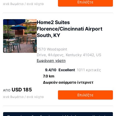
Επιλέξτε
ανά δωμάτιο / ανά νύχτα
Home2 Suites
Florence/Cincinnati Airport
South, KY
7570 Woodspoint
Drive, Φλόρενς, Kentucky 41042, US
Εμφάνιση χάρτη
9.4/10
Excellent
1011 κριτικές
7.0 km
Δωρεάν ασύρματο ίντερνετ
USD 185
ΑΠΌ
Επιλέξτε
ανά δωμάτιο / ανά νύχτα