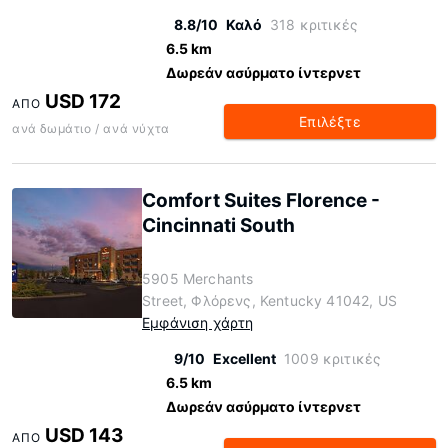
8.8/10
Καλό
318 κριτικές
6.5 km
Δωρεάν ασύρματο ίντερνετ
USD 172
ΑΠΌ
Επιλέξτε
ανά δωμάτιο / ανά νύχτα
Comfort Suites Florence -
Cincinnati South
5905 Merchants
Street, Φλόρενς, Kentucky 41042, US
Εμφάνιση χάρτη
9/10
Excellent
1009 κριτικές
6.5 km
Δωρεάν ασύρματο ίντερνετ
USD 143
ΑΠΌ