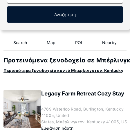
Αναζήτηση
Search
Map
POI
Nearby
Προτεινόμενα ξενοδοχεία σε Μπέρλινγκ
Περισσότερα ξενοδοχεία κοντά Μπέρλινγκτον, Kentucky
Legacy Farm Retreat Cozy Stay
4769 Waterloo Road, Burlington, Kentucky
41005, United
States, Μπέρλινγκτον, Kentucky 41005, US
Εμφάνιση χάρτη