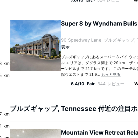
Super 8 by Wyndham Bulls 
90 Speedway Lane, ブルズギャップ, Te
表示
ブルズギャップにあるスーパー 8 バイ ウィ
ル エリアは、ダグラス湖まで 29 km、
8 km
ーンビルまで 21.7 km です。 このモ
院ウエストまで 21.9...
もっと見る
5 km
6.4/10
Fair
344 レビュー
W
ブルズギャップ, Tennessee 付近の注目
.7 km
.1 km
Mountain View Retreat Rel
8 km