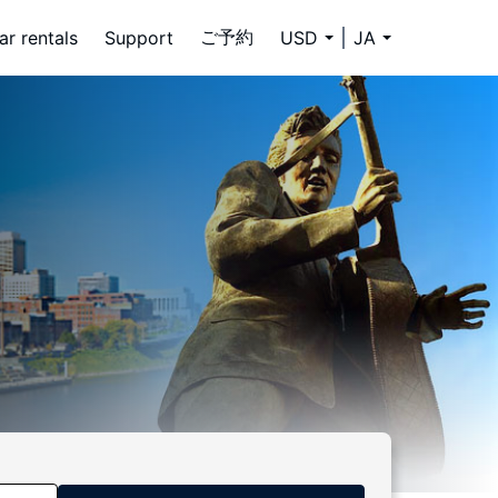
ご予約
ar rentals
Support
USD
JA