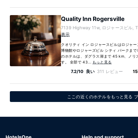
Quality Inn Rogersville
7139 Highway 11w, ロジャースビル, Te
表示
クオリティ イン ロジャースビルはロジャ
博物館やロジャーズビル シティ パークまで車
のホテルは、ダグラス湖まで 45 km、ノリス
す。 全部で 43...
もっと見る
7.2/10
良い
311 レビュー
15
ここの近くのホテルをもっと見る ブルズ
HotelsOne
Help and support