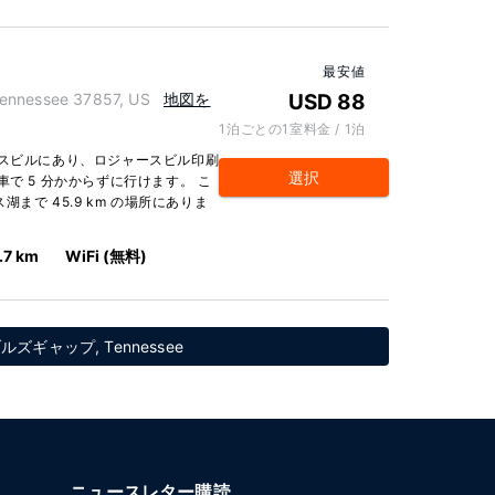
最安値
nnessee 37857, US
地図を
USD 88
1泊ごとの1室料金 / 1泊
ースビルにあり、ロジャースビル印刷
選択
で 5 分かからずに行けます。 こ
湖まで 45.9 km の場所にありま
.7 km
WiFi (無料)
ギャップ, Tennessee
ニュースレター購読