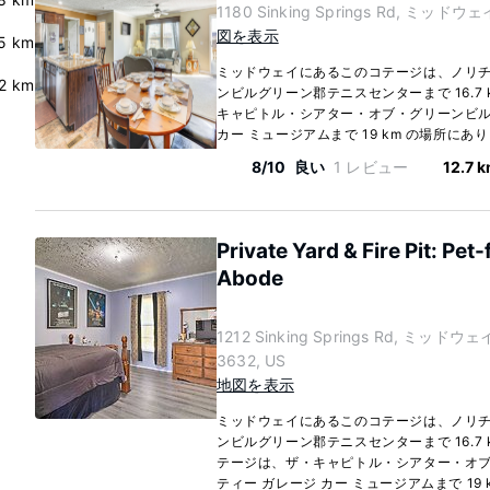
1180 Sinking Springs Rd, ミッドウェイ
図を表示
5 km
ミッドウェイにあるこのコテージは、ノリチャッ
.2 km
ンビルグリーン郡テニスセンターまで 16.7
キャピトル・シアター・オブ・グリーンビルまで
カー ミュージアムまで 19 km の場所にあり
8/10
良い
1 レビュー
12.7 
Private Yard & Fire Pit: Pet
Abode
1212 Sinking Springs Rd, ミッドウェイ
3632, US
地図を表示
ミッドウェイにあるこのコテージは、ノリチャッ
ンビルグリーン郡テニスセンターまで 16.7
テージは、ザ・キャピトル・シアター・オブ・グ
ティー ガレージ カー ミュージアムまで 19 k