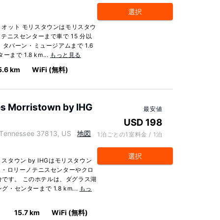
選択
マリオット モリスタウンはモリスタウ
ニスセンターまで車で 15 分以
タバーン・ミュージアムまで 1.6
 1.8 km...
もっと見る
5.6 km
WiFi (無料)
es Morristown by IHG
最安値
USD 198
Tennessee 37813, US
地図
1泊ごとの1室料金 / 1泊
選択
スタウン by IHGはモリスタウン
ク・ロリーノテニスセンターやクロ
分です。 このホテルは、ダグラス湖
・センターまで 1.8 km...
もっ
15.7 km
WiFi (無料)