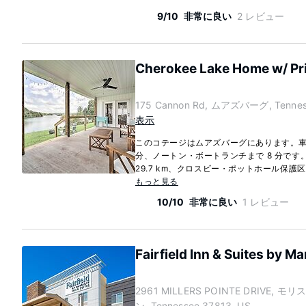
9/10
非常に良い
2 レビュー
Cherokee Lake Home w/ Pri
175 Cannon Rd, ムアズバーグ, Tenness
表示
このコテージはムアズバーグにあります。車
分、ノートン・ボートランチまで 8 分です
29.7 km、クロスビー・ポットホール保護区まで
もっと見る
10/10
非常に良い
1 レビュー
Fairfield Inn & Suites by M
2961 MILLERS POINTE DRIVE, モ
ン, Tennessee 37813, US