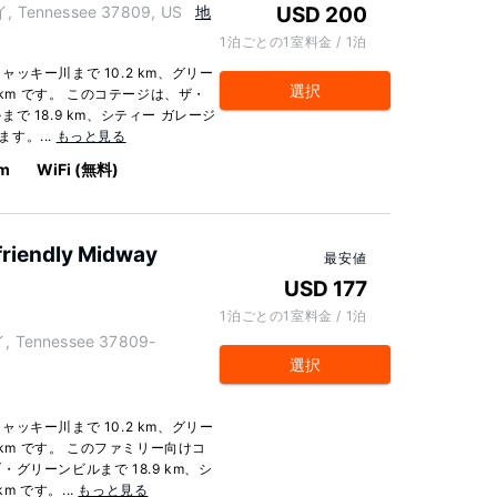
, Tennessee 37809, US
地
USD 200
1泊ごとの1室料金 / 1泊
キー川まで 10.2 km、グリー
選択
 km です。 このコテージは、ザ・
 18.9 km、シティー ガレージ
ます。...
もっと見る
km
WiFi (無料)
-friendly Midway
最安値
USD 177
1泊ごとの1室料金 / 1泊
, Tennessee 37809-
選択
キー川まで 10.2 km、グリー
 km です。 このファミリー向けコ
リーンビルまで 18.9 km、シ
m です。...
もっと見る