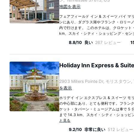
地図を表示
フェアフィールド イン & スイーツ バイ 
ンにあり、ダグラス湖やフランク・ロリーノテ
内で行けます。 このホテルは、クロケット・
km、スカイ・シティ・ショッピング・センターまで
8.8/10
良い
267 レビュー
1
Holiday Inn Express & Suit
2903 Millers Pointe Dr, モリスタウン, 
を表示
ホリデイ イン エクスプレス & スイーツ モリ
の中心部にあり、とても便利です。フラン
ケット・タバーン・ミュージアムは車で 5 
まで 14.3 km、スカイ・シティ・ショッピング
と見る
9.2/10
非常に良い
512 レビュー