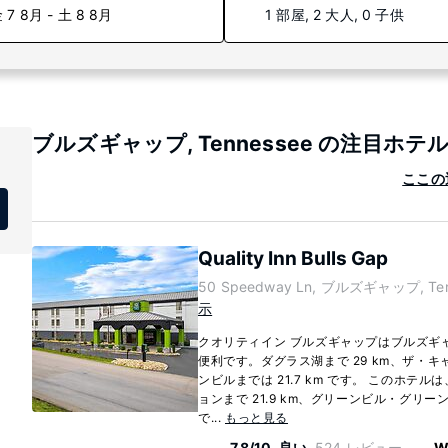
 7 8月 - 土 8 8月
1 部屋, 2 大人, 0 子供
ブルズギャップ, Tennessee の注目ホテ
ここの
Quality Inn Bulls Gap
50 Speedway Ln, ブルズギャップ, Tenn
示
クオリティイン ブルズギャップはブルズギ
便利です。ダグラス湖まで 29 km、ザ・
ンビルまでは 21.7 km です。 このホテ
ョンまで 21.9 km、グリーンビル・グリ
で...
もっと見る
7.8/10
良い
524 レビュー
W