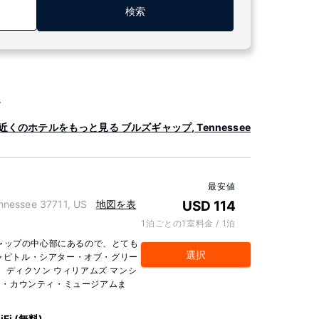
検索
ル
近くのホテルをもっと見る ブルズギャップ, Tennessee
最安値
essee 37711, US
地図を表
USD 114
1泊ごとの1室料金 / 1泊
ャップの中心部にあるので、とても
選択
キャピトル・シアター・オブ・グリー
ルは、ディクソン ウィリアムズ マンシ
ーン・カウンティ・ミュージアムま
iFi (無料)