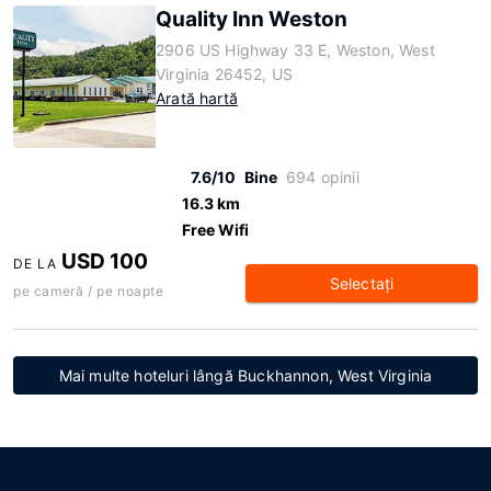
Quality Inn Weston
2906 US Highway 33 E, Weston, West
Virginia 26452, US
Arată hartă
7.6/10
Bine
694 opinii
16.3 km
Free Wifi
USD 100
DE LA
Selectaţi
pe cameră / pe noapte
Mai multe hoteluri lângă Buckhannon, West Virginia