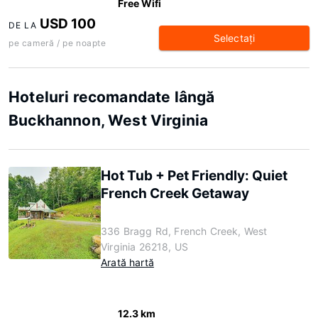
Free Wifi
USD 100
DE LA
Selectaţi
pe cameră / pe noapte
Hoteluri recomandate lângă
Buckhannon, West Virginia
Hot Tub + Pet Friendly: Quiet
French Creek Getaway
336 Bragg Rd, French Creek, West
Virginia 26218, US
Arată hartă
12.3 km