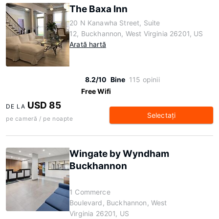
The Baxa Inn
20 N Kanawha Street, Suite
12, Buckhannon, West Virginia 26201, US
Arată hartă
8.2/10
Bine
115 opinii
Free Wifi
USD 85
DE LA
Selectaţi
pe cameră / pe noapte
Wingate by Wyndham
Buckhannon
1 Commerce
Boulevard, Buckhannon, West
Virginia 26201, US