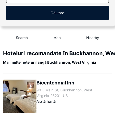
Căutare
Search
Map
Nearby
Hoteluri recomandate în Buckhannon, Wes
Mai multe hoteluri lângă Buckhannon, West Virginia
Bicentennial Inn
90 E Main St, Buckhannon, West
Virginia 26201, US
Arată hartă