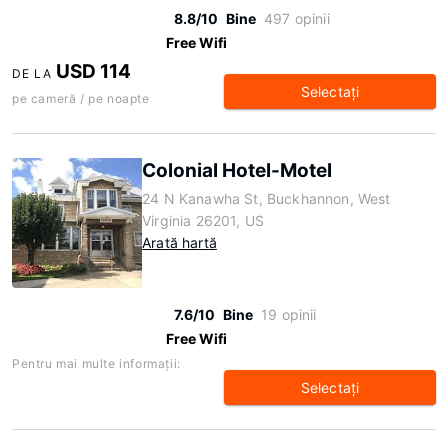
8.8/10
Bine
497 opinii
Free Wifi
USD 114
DE LA
Selectaţi
pe cameră / pe noapte
Colonial Hotel-Motel
24 N Kanawha St, Buckhannon, West
Virginia 26201, US
Arată hartă
7.6/10
Bine
19 opinii
Free Wifi
Pentru mai multe informaţii:
Selectaţi