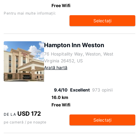
Free Wifi
Pentru mai multe informaţii:
Selectaţi
Hampton Inn Weston
76 Hospitality Way, Weston, West
Virginia 26452, US
Arată hartă
9.4/10
Excellent
973 opinii
16.0 km
Free Wifi
USD 172
DE LA
Selectaţi
pe cameră / pe noapte