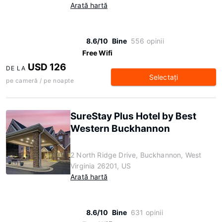
Arată hartă
8.6/10
Bine
556 opinii
Free Wifi
USD 126
DE LA
Selectaţi
pe cameră / pe noapte
SureStay Plus Hotel by Best
Western Buckhannon
2 North Ridge Drive, Buckhannon, West
Virginia 26201, US
Arată hartă
8.6/10
Bine
631 opinii