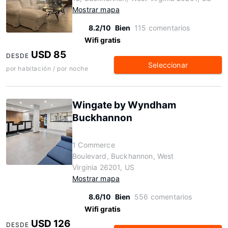
Mostrar mapa
8.2/10
Bien
115 comentarios
Wifi gratis
USD 85
DESDE
Seleccionar
por habitación / por noche
Wingate by Wyndham
Buckhannon
1 Commerce
Boulevard, Buckhannon, West
Virginia 26201, US
Mostrar mapa
8.6/10
Bien
556 comentarios
Wifi gratis
USD 126
DESDE