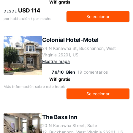
Wifi gratis
USD 114
DESDE
Seleccionar
por habitación / por noche
Colonial Hotel-Motel
24 N Kanawha St, Buckhannon, West
Virginia 26201, US
Mostrar mapa
7.6/10
Bien
19 comentarios
Wifi gratis
Más información sobre este hotel:
Seleccionar
The Baxa Inn
20 N Kanawha Street, Suite
12, Buckhannon, West Virginia 26201, US