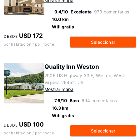
Mostrar mapa
9.4/10
Excelente
973 comentarios
16.0 km
Wifi gratis
USD 172
DESDE
Seleccionar
por habitación / por noche
Quality Inn Weston
2906 US Highway 33 E, Weston, West
Virginia 26452, US
Mostrar mapa
7.6/10
Bien
694 comentarios
16.3 km
Wifi gratis
USD 100
DESDE
Seleccionar
por habitación / por noche