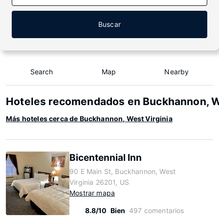
Buscar
Search
Map
Nearby
Hoteles recomendados en Buckhannon, We
Más hoteles cerca de Buckhannon, West Virginia
Bicentennial Inn
90 E Main St, Buckhannon, West
Virginia 26201, US
Mostrar mapa
8.8/10
Bien
497 comentarios