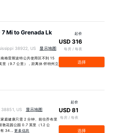
 7 Mi to Grenada Lk
起价
USD 316
ssippi 38922, US
显示地图
每房 / 每夜
南格雷斯波特公共使用区不到 15
选择
英里（9.7 公里），距离休·怀特州立
起价
i 38851, US
显示地图
USD 81
每房 / 每夜
家庭健康只需 2 分钟、前往乔布里
花园公园 0.7 英里（1.2 公
选择
 34...
更多信息