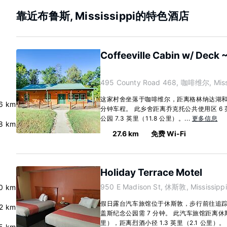
靠近布鲁斯, Mississippi的特色酒店
Coffeeville Cabin w/ Deck ~
495 County Road 468, 咖啡维尔, Missi
这家村舍坐落于咖啡维尔，距离格林纳达湖和
6 km
分钟车程。 此乡舍距离乔克托公共使用区 6 
公园 7.3 英里（11.8 公里）。...
更多信息
.8 km
27.6 km
免费 Wi-Fi
Holiday Terrace Motel
950 E Madison St, 休斯敦, Mississipp
0 km
假日露台汽车旅馆位于休斯敦，步行前往追踪
2 km
盖斯纪念公园需 7 分钟。 此汽车旅馆距离休斯敦
里），距离烈酒小径 1.3 英里（2.1 公里）。 有
.5 km