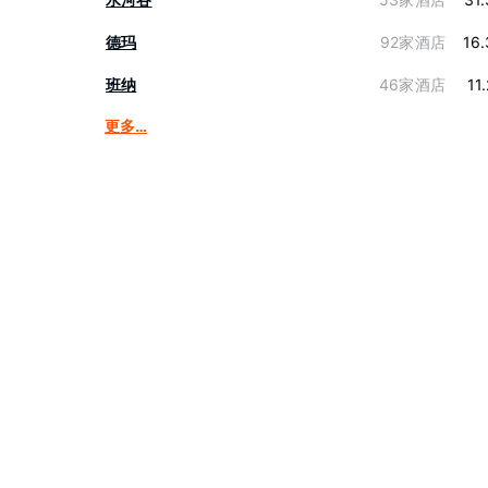
德玛
92家酒店
16
班纳
46家酒店
11
更多…