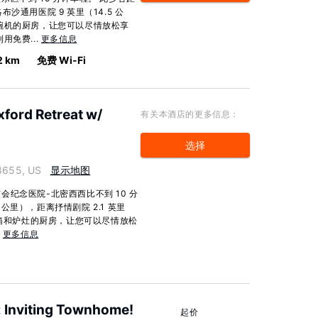
洛布沙通用医院 9 英里（14.5 公
碗机的厨房，让您可以尽情放松享
用免费...
更多信息
2 km
免费 Wi-Fi
xford Retreat w/
有关本酒店的更多信息：
选择
38655, US
显示地图
纪念医院-北密西西比不到 10 分
 公里），距离抒情剧院 2.1 英里
烤箱和炉灶的厨房，让您可以尽情放松
.
更多信息
d: Inviting Townhome!
起价