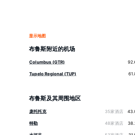
显示地图
布鲁斯附近的机场
Columbus (GTR)
92.
Tupelo Regional (TUP)
61
布鲁斯及其周围地区
庞托托克
35家酒店
43.
特勒
48家酒店
38.
水河谷
53家酒店
31