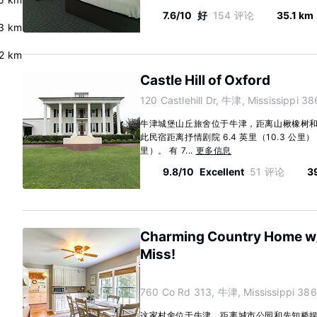
7.6/10
好
154 评论
35.1 km
.3 km
.2 km
Castle Hill of Oxford
120 Castlehill Dr, 牛津, Mississippi 3
牛津城堡山丘旅舍位于牛津，距离山楸橡树和牛
此民宿距离抒情剧院 6.4 英里（10.3 公里），
里）。 有 7...
更多信息
9.8/10
Excellent
51 评论
3
Charming Country Home w/ 
Miss!
760 Co Rd 313, 牛津, Mississippi 38
这家村舍位于牛津，距离城市公园和先知桥娱乐