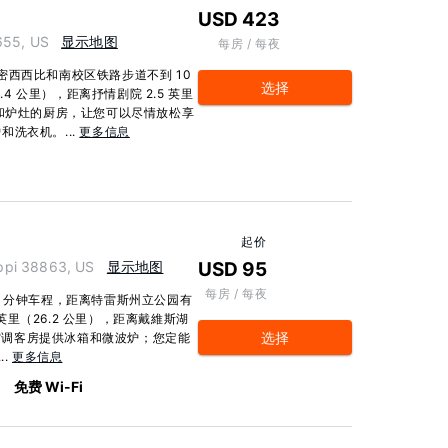
USD 423
655, US
显示地图
每房 / 每夜
密西西比和南校区铁路步道不到 10
选择
.4 公里），距离抒情剧院 2.5 英里
箱和炉灶的厨房，让您可以尽情放松享
洗衣机。...
更多信息
起价
ppi 38863, US
显示地图
USD 95
每房 / 每夜
1 分钟车程，距离特雷斯州立公园有
 英里（26.2 公里），距离戴維斯湖
选择
56 间空调客房提供冰箱和微波炉；您定能
..
更多信息
免费 Wi-Fi