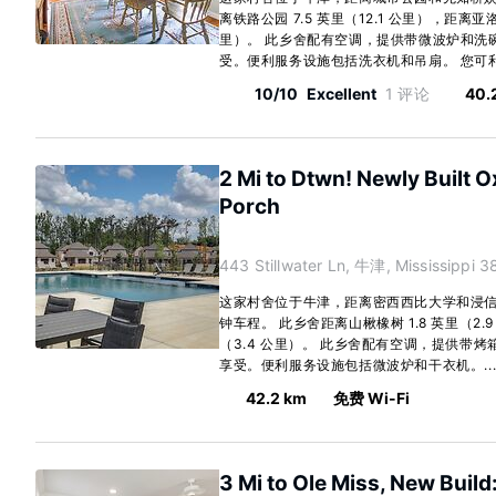
离铁路公园 7.5 英里（12.1 公里），距离亚
里）。 此乡舍配有空调，提供带微波炉和洗
受。便利服务设施包括洗衣机和吊扇。 您可利
10/10
Excellent
1 评论
40.
2 Mi to Dtwn! Newly Built O
Porch
443 Stillwater Ln, 牛津, Mississippi 
这家村舍位于牛津，距离密西西比大学和浸信会
钟车程。 此乡舍距离山楸橡树 1.8 英里（2.9
（3.4 公里）。 此乡舍配有空调，提供带
享受。便利服务设施包括微波炉和干衣机。..
42.2 km
免费 Wi-Fi
3 Mi to Ole Miss, New Buil