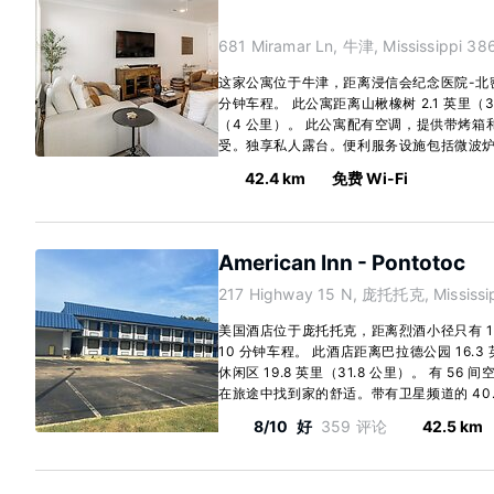
681 Miramar Ln, 牛津, Mississippi 38
这家公寓位于牛津，距离浸信会纪念医院-北
分钟车程。 此公寓距离山楸橡树 2.1 英里（3
（4 公里）。 此公寓配有空调，提供带烤
受。独享私人露台。便利服务设施包括微波炉和
42.4 km
免费 Wi-Fi
American Inn - Pontotoc
217 Highway 15 N, 庞托托克, Mississi
美国酒店位于庞托托克，距离烈酒小径只有 
10 分钟车程。 此酒店距离巴拉德公园 16.3
休闲区 19.8 英里（31.8 公里）。 有 
在旅途中找到家的舒适。带有卫星频道的 40.
8/10
好
359 评论
42.5 km