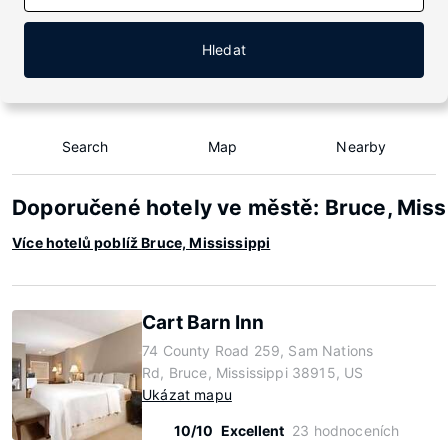
Hledat
Search
Map
Nearby
Doporučené hotely ve městě: Bruce, Miss
Více hotelů poblíž Bruce, Mississippi
Cart Barn Inn
74 County Road 259, Sam Nations
Rd, Bruce, Mississippi 38915, US
Ukázat mapu
10/10
Excellent
23 hodnoceních