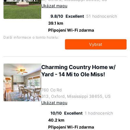
Ukázat mapu
9.8/10
Excellent
51 hodnoceních
39.1 km
Připojení Wi-Fi zdarma
Další informace o tomto hotelu:
Vybrat
Charming Country Home w/
Yard - 14 Mi to Ole Miss!
760 Co Rd
313, Oxford, Mississippi 38655, US
Ukázat mapu
10/10
Excellent
1 hodnoceních
40.2 km
Připojení Wi-Fi zdarma