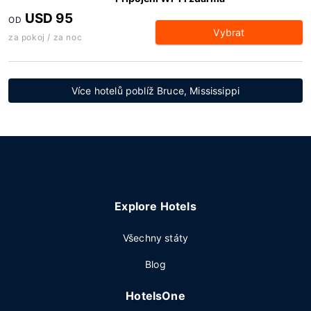
USD 95
OD
Vybrat
za pokoj / za noc
Více hotelů poblíž Bruce, Mississippi
Explore Hotels
Všechny státy
Blog
HotelsOne