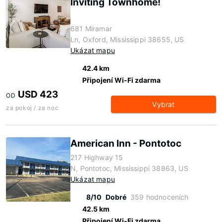
Inviting Townhome!
681 Miramar
Ln, Oxford, Mississippi 38655, US
Ukázat mapu
42.4 km
Připojení Wi-Fi zdarma
USD 423
OD
Vybrat
za pokoj / za noc
American Inn - Pontotoc
217 Highway 15
N, Pontotoc, Mississippi 38863, US
Ukázat mapu
8/10
Dobré
359 hodnoceních
42.5 km
Připojení Wi-Fi zdarma