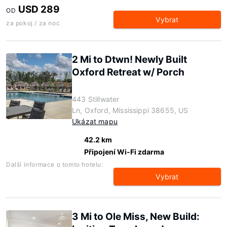
USD 289
OD
Vybrat
za pokoj / za noc
2 Mi to Dtwn! Newly Built
Oxford Retreat w/ Porch
443 Stillwater
Ln, Oxford, Mississippi 38655, US
Ukázat mapu
42.2 km
Připojení Wi-Fi zdarma
Další informace o tomto hotelu:
Vybrat
3 Mi to Ole Miss, New Build: