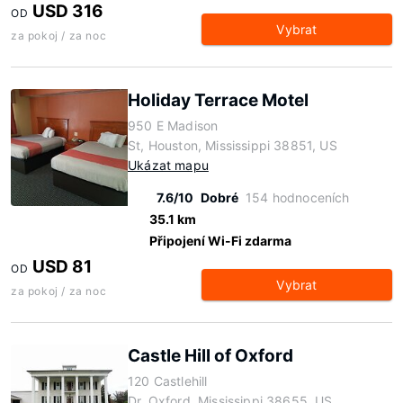
USD 316
OD
Vybrat
za pokoj / za noc
Holiday Terrace Motel
950 E Madison
St, Houston, Mississippi 38851, US
Ukázat mapu
7.6/10
Dobré
154 hodnoceních
35.1 km
Připojení Wi-Fi zdarma
USD 81
OD
Vybrat
za pokoj / za noc
Castle Hill of Oxford
120 Castlehill
Dr, Oxford, Mississippi 38655, US