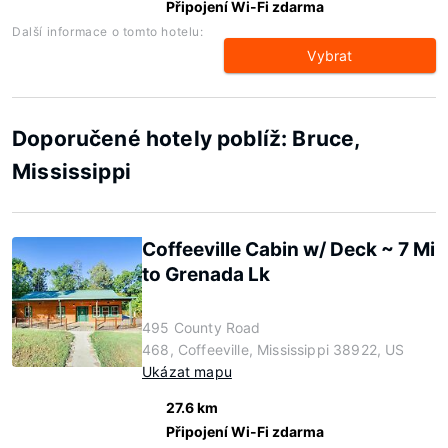
Připojení Wi-Fi zdarma
Další informace o tomto hotelu:
Vybrat
Doporučené hotely poblíž: Bruce,
Mississippi
Coffeeville Cabin w/ Deck ~ 7 Mi
to Grenada Lk
495 County Road
468, Coffeeville, Mississippi 38922, US
Ukázat mapu
27.6 km
Připojení Wi-Fi zdarma