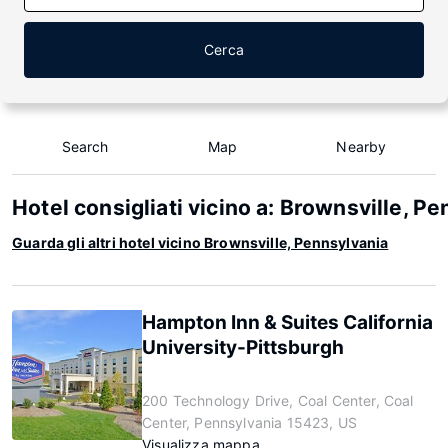
Cerca
Search
Map
Nearby
Hotel consigliati vicino a: Brownsville, P
Guarda gli altri hotel vicino Brownsville, Pennsylvania
Hampton Inn & Suites California
University-Pittsburgh
200 Technology Drive, Coal Center, Coal
Center, Pennsylvania 15423, US
Visualizza mappa