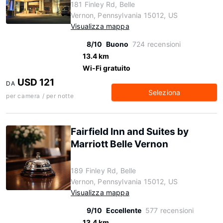
181 Finley Rd, Belle
Vernon, Pennsylvania 15012, US
Visualizza mappa
8/10
Buono
724 recensioni
13.4 km
Wi-Fi gratuito
USD 121
DA
Seleziona
per camera / per notte
Fairfield Inn and Suites by
Marriott Belle Vernon
189 Finley Rd, Belle
Vernon, Pennsylvania 15012, US
Visualizza mappa
9/10
Eccellente
577 recensioni
13.4 km