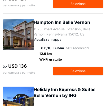
Seleziona
per camera / per notte
Hampton Inn Belle Vernon
1525 Broad Avenue Extension, Belle
Vernon, Pennsylvania 15012, US
Visualizza mappa
8.6/10
Buono
561 recensioni
12.9 km
Wi-Fi gratuito
USD 136
DA
Seleziona
per camera / per notte
Holiday Inn Express & Suites
Belle Vernon by IHG