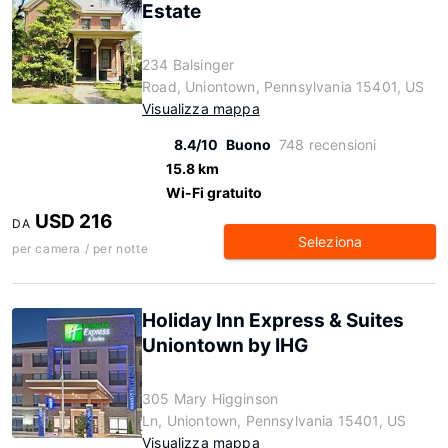
Estate
234 Balsinger
Road, Uniontown, Pennsylvania 15401, US
Visualizza mappa
8.4/10
Buono
748 recensioni
15.8 km
Wi-Fi gratuito
USD 216
DA
Seleziona
per camera / per notte
Holiday Inn Express & Suites
Uniontown by IHG
305 Mary Higginson
Ln, Uniontown, Pennsylvania 15401, US
Visualizza mappa