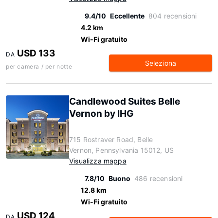
9.4/10
Eccellente
804 recensioni
4.2 km
Wi-Fi gratuito
USD 133
DA
Seleziona
per camera / per notte
Candlewood Suites Belle
Vernon by IHG
715 Rostraver Road, Belle
Vernon, Pennsylvania 15012, US
Visualizza mappa
7.8/10
Buono
486 recensioni
12.8 km
Wi-Fi gratuito
USD 124
DA