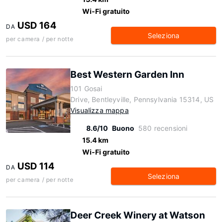
Wi-Fi gratuito
USD 164
DA
Seleziona
per camera / per notte
Best Western Garden Inn
101 Gosai
Drive, Bentleyville, Pennsylvania 15314, US
Visualizza mappa
8.6/10
Buono
580 recensioni
15.4 km
Wi-Fi gratuito
USD 114
DA
Seleziona
per camera / per notte
Deer Creek Winery at Watson