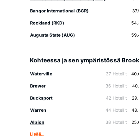
Bangor International (BGR)
37
Rockland (RKD)
54.
Augusta State (AUG)
59.
Kohteessa ja sen ympäristössä Broo
Waterville
37 Hotellit
40.
Brewer
36 Hotellit
40
Bucksport
42 Hotellit
29
Warren
44 Hotellit
48.
Albion
38 Hotellit
25.
Lisää…