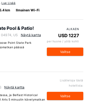
.
Lue Lisää
5.4 km
Ilmainen Wi-Fi
te Pool & Patio!
ALKAEN
e 04974, US
Näytä kartta
USD 1227
per huone / yötä kohti
ose Point State Park
 ajomatkan päässä
Valitse
Lisätietoja tästä
hotellista:
S
Näytä kartta
assa, ja Belfast Historical
Valitse
l Arts 5 minuutin kävelymatkan