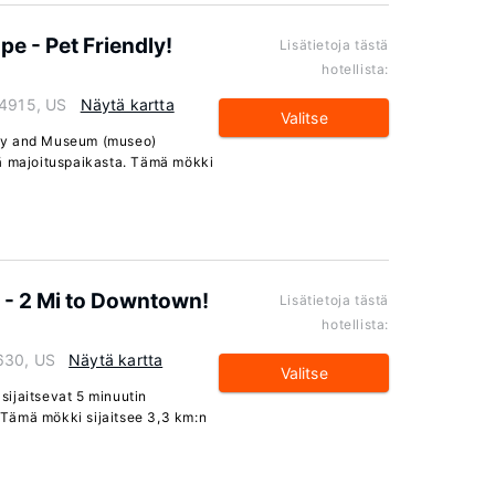
e - Pet Friendly!
Lisätietoja tästä
hotellista:
04915, US
Näytä kartta
Valitse
iety and Museum (museo)
sä majoituspaikasta. Tämä mökki
t - 2 Mi to Downtown!
Lisätietoja tästä
hotellista:
630, US
Näytä kartta
Valitse
 sijaitsevat 5 minuutin
Tämä mökki sijaitsee 3,3 km:n