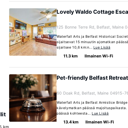
Lovely Waldo Cottage Escap
125 Bonne Terre Rd, Belfast, Maine 
Waterfall Arts ja Belfast Historical Soc
sijaitsevat 15 minuutin ajomatkan pääs
sijaitsee 10,6 km:n...
Lue Lisää
11.3 km
Ilmainen Wi-Fi
Pet-friendly Belfast Retrea
60 Doak Rd, Belfast, Maine 04915-7
Waterfall Arts ja Belfast Armistice Bridge
kävelymatkan päässä majoituspaikasta. 
lit
päässä kohteesta...
Lue Lisää
13.4 km
Ilmainen Wi-Fi
.5 km