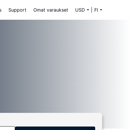
s
Support
Omat varaukset
USD
FI