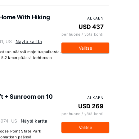
 Home With Hiking
ALKAEN
USD 437
per huone / yötä kohti
41, US
Näytä kartta
Valitse
matkan päässä majoituspaikasta.
 15,2 km:n päässä kohteesta
ft + Sunroom on 10
ALKAEN
USD 269
per huone / yötä kohti
4974, US
Näytä kartta
Valitse
ose Point State Park
 ajomatkan päässä