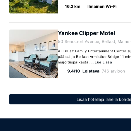
16.2 km
Ilmainen Wi-Fi
Yankee Clipper Motel
50 Searsport Avenue, Belfast, Maine
ALLPLaY Family Entertainment Center si
päässä ja Belfast Armistice Bridge 11 m
majoituspaikasta. ...
Lue Lisää
9.4/10
Loistava
746 arvioon
Lisää hotelleja lähellä kohd