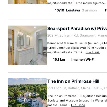
majoituspaikasta. Tämä mökki sijaitsee..
10/10
Loistava
3 arvioon
1
Searsport Paradise w/ Priva
202 Mt Ephraim Rd, Searsport, Main
Penobscot Marine Museum (museo) ja Mo
(urheilukeskus) sijaitsevat 10 minuutin
majoituspaikasta. Tämä...
Lue Lisää
16.1 km
Ilmainen Wi-Fi
The Inn on Primrose Hill
213 High St, Belfast, Maine 04915, U
The Inn on Primrose Hill sijaitsee keskust
Society and Museum (museo) ja Waterfal
päässä. Tämä...
Lue Lisää