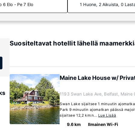
o 6 Elo - Pe 7 Elo
1 Huone, 2 Aikuista, 0 Last
Suositeltavat hotellit lähellä maamerkk
Maine Lake House w/ Priva
ks
1193 Swan Lake Ave, Belfast, Maine
Swan Lake sijaitsee 1 minuutin ajomatk
Park 9 minuutin ajomatkan päässä majo
sijaitsee 12,2 km:n...
Lue Lisää
9.6 km
Ilmainen Wi-Fi