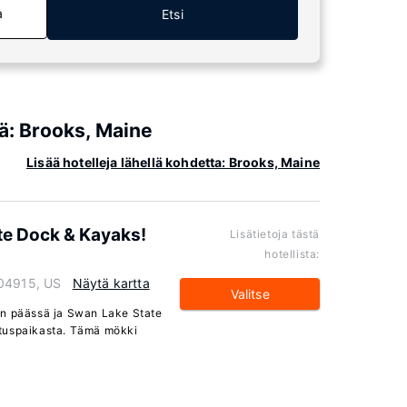
a
Etsi
iä: Brooks, Maine
Lisää hotelleja lähellä kohdetta: Brooks, Maine
te Dock & Kayaks!
Lisätietoja tästä
hotellista:
 04915, US
Näytä kartta
Valitse
an päässä ja Swan Lake State
ituspaikasta. Tämä mökki