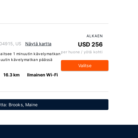
ALKAEN
 04915, US
Näytä kartta
USD 256
per huone / yötä kohti
jaitsee 1 minuutin kävelymatkan
inuutin kävelymatkan päässä
Valitse
16.3 km
Ilmainen Wi-Fi
etta: Brooks, Maine