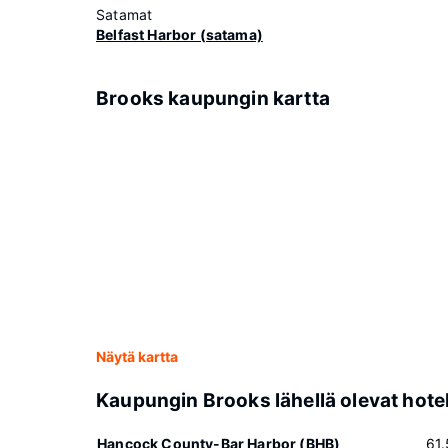
Satamat
Belfast Harbor (satama)
Brooks kaupungin kartta
Näytä kartta
Kaupungin Brooks lähellä olevat hotel
Hancock County-Bar Harbor (BHB)
61