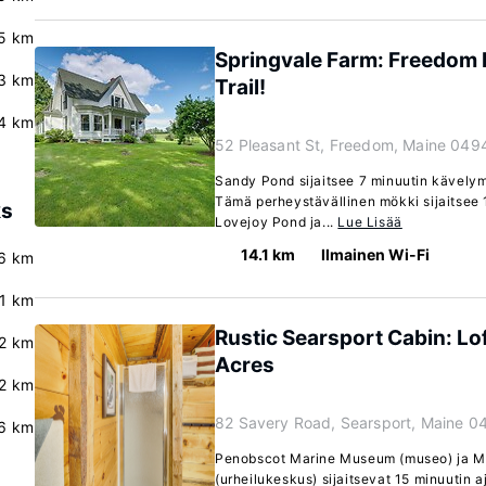
.5 km
Springvale Farm: Freedom
3 km
Trail!
4 km
52 Pleasant St, Freedom, Maine 049
Sandy Pond sijaitsee 7 minuutin kävely
Tämä perheystävällinen mökki sijaitsee
ks
Lovejoy Pond ja...
Lue Lisää
14.1 km
Ilmainen Wi-Fi
6 km
.1 km
Rustic Searsport Cabin: Lo
.2 km
Acres
2 km
82 Savery Road, Searsport, Maine 0
6 km
Penobscot Marine Museum (museo) ja Mo
(urheilukeskus) sijaitsevat 15 minuutin