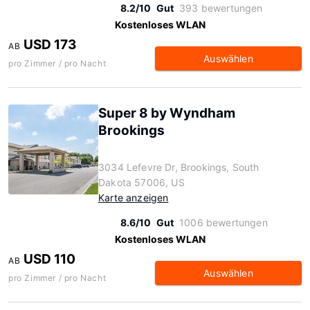
8.2/10
Gut
393 bewertungen
Kostenloses WLAN
USD 173
AB
Auswählen
pro Zimmer / pro Nacht
Super 8 by Wyndham
Brookings
3034 Lefevre Dr, Brookings, South
Dakota 57006, US
Karte anzeigen
8.6/10
Gut
1006 bewertungen
Kostenloses WLAN
USD 110
AB
Auswählen
pro Zimmer / pro Nacht