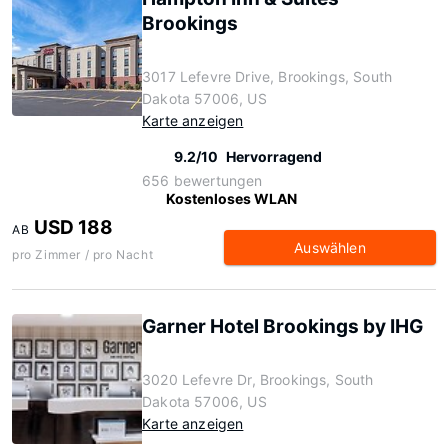
Brookings
3017 Lefevre Drive, Brookings, South
Dakota 57006, US
Karte anzeigen
9.2/10
Hervorragend
656 bewertungen
Kostenloses WLAN
USD 188
AB
Auswählen
pro Zimmer / pro Nacht
Garner Hotel Brookings by IHG
3020 Lefevre Dr, Brookings, South
Dakota 57006, US
Karte anzeigen