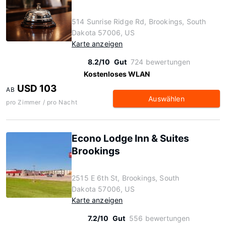
514 Sunrise Ridge Rd, Brookings, South
Dakota 57006, US
Karte anzeigen
8.2/10
Gut
724 bewertungen
Kostenloses WLAN
USD 103
AB
Auswählen
pro Zimmer / pro Nacht
Econo Lodge Inn & Suites
Brookings
2515 E 6th St, Brookings, South
Dakota 57006, US
Karte anzeigen
7.2/10
Gut
556 bewertungen