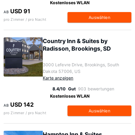
Kostenloses WLAN
USD 91
AB
Auswählen
pro Zimmer / pro Nacht
Country Inn & Suites by
Radisson, Brookings, SD
3000 Lefevre Drive, Brookings, South
Dakota 57006, US
Karte anzeigen
8.4/10
Gut
903 bewertungen
Kostenloses WLAN
USD 142
AB
Auswählen
pro Zimmer / pro Nacht
Hampton Inn & Suites