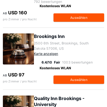
792 bewertungen
Kostenloses WLAN
USD 160
AB
Auswählen
pro Zimmer / pro Nacht
Brookings Inn
2500 6th Street, Brookings, South
Dakota 57006, US
Karte anzeigen
6.4/10
Fair
1003 bewertungen
Kostenloses WLAN
USD 97
AB
Auswählen
pro Zimmer / pro Nacht
Quality Inn Brookings -
University