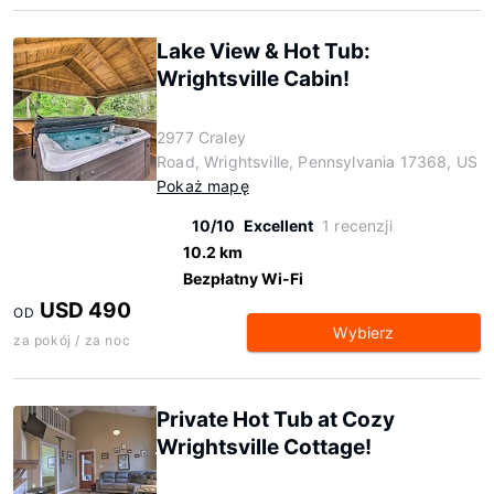
Lake View & Hot Tub:
Wrightsville Cabin!
2977 Craley
Road, Wrightsville, Pennsylvania 17368, US
Pokaż mapę
10/10
Excellent
1 recenzji
10.2 km
Bezpłatny Wi-Fi
USD 490
OD
Wybierz
za pokój / za noc
Private Hot Tub at Cozy
Wrightsville Cottage!