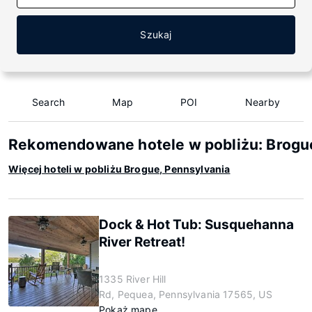
Szukaj
Search
Map
POI
Nearby
Rekomendowane hotele w pobliżu: Brogue
Więcej hoteli w pobliżu Brogue, Pennsylvania
Dock & Hot Tub: Susquehanna
River Retreat!
1335 River Hill
Rd, Pequea, Pennsylvania 17565, US
Pokaż mapę