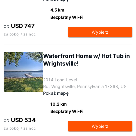
4.5 km
Bezpłatny Wi-Fi
USD 747
OD
Wybierz
za pokój / za noc
Waterfront Home w/ Hot Tub in
Wrightsville!
2014 Long Level
Rd, Wrightsville, Pennsylvania 17368, US
Pokaż mapę
10.2 km
Bezpłatny Wi-Fi
USD 534
OD
Wybierz
za pokój / za noc