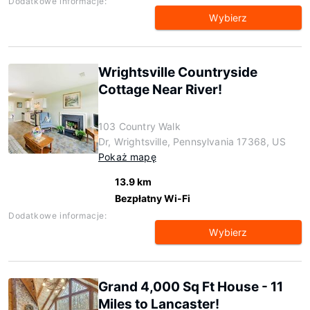
Dodatkowe informacje:
Wybierz
Wrightsville Countryside
Cottage Near River!
103 Country Walk
Dr, Wrightsville, Pennsylvania 17368, US
Pokaż mapę
13.9 km
Bezpłatny Wi-Fi
Dodatkowe informacje:
Wybierz
Grand 4,000 Sq Ft House - 11
Miles to Lancaster!