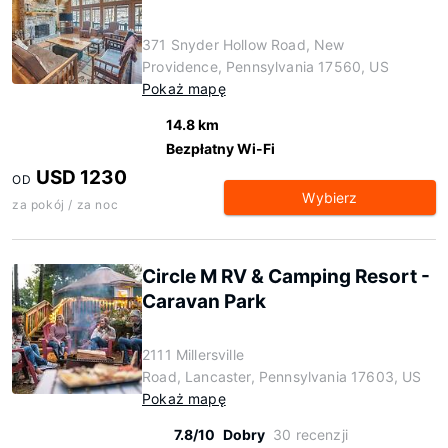
371 Snyder Hollow Road, New
Providence, Pennsylvania 17560, US
Pokaż mapę
14.8 km
Bezpłatny Wi-Fi
USD 1230
OD
Wybierz
za pokój / za noc
Circle M RV & Camping Resort -
Caravan Park
2111 Millersville
Road, Lancaster, Pennsylvania 17603, US
Pokaż mapę
7.8/10
Dobry
30 recenzji