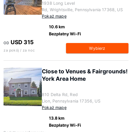
1938 Long Level
Rd, Wrightsville, Pennsylvania 17368, US
Pokaż mapę
10.6 km
Bezpłatny Wi-Fi
USD 315
OD
Wybierz
za pokój / za noc
Close to Venues & Fairgrounds!
York Area Home
810 Delta Rd, Red
Lion, Pennsylvania 17356, US
Pokaż mapę
13.8 km
Bezpłatny Wi-Fi