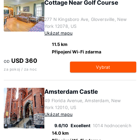
Cottage Near Golf Course
277 N Kingsboro Ave, Gloversville, New
York 12078, US
Ukázat mapu
11.5 km
Připojení Wi-Fi zdarma
USD 360
OD
Vybrat
za pokoj / za noc
Amsterdam Castle
49 Florida Avenue, Amsterdam, New
York 12010, US
Ukázat mapu
9.6/10
Excellent
1014 hodnoceních
14.0 km