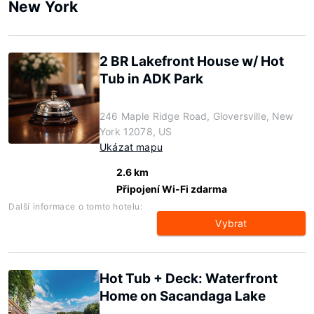
New York
2 BR Lakefront House w/ Hot
Tub in ADK Park
246 Maple Ridge Road, Gloversville, New
York 12078, US
Ukázat mapu
2.6 km
Připojení Wi-Fi zdarma
Další informace o tomto hotelu:
Vybrat
Hot Tub + Deck: Waterfront
Home on Sacandaga Lake