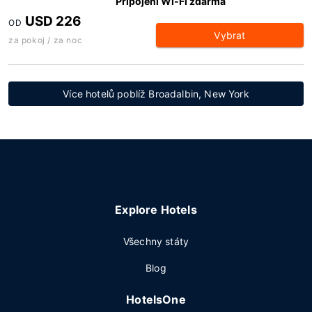
Připojení Wi-Fi zdarma
USD 226
OD
Vybrat
za pokoj / za noc
Více hotelů poblíž Broadalbin, New York
Explore Hotels
Všechny státy
Blog
HotelsOne