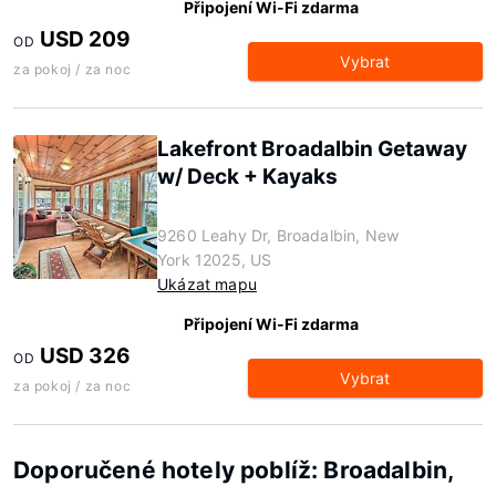
Připojení Wi-Fi zdarma
USD 209
OD
Vybrat
za pokoj / za noc
Lakefront Broadalbin Getaway
w/ Deck + Kayaks
9260 Leahy Dr, Broadalbin, New
York 12025, US
Ukázat mapu
Připojení Wi-Fi zdarma
USD 326
OD
Vybrat
za pokoj / za noc
Doporučené hotely poblíž: Broadalbin,