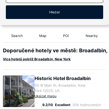
Hledat
Search
Map
POI
Nearby
Doporučené hotely ve městě: Broadalbin,
Více hotelů poblíž Broadalbin, New York
Historic Hotel Broadalbin
59 W Main St, Broadalbin, New
York 12025, US
Ukázat mapu
9.2/10
Excellent
309 hodnoceních