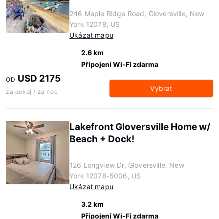
246 Maple Ridge Road, Gloversville, New
York 12078, US
Ukázat mapu
2.6 km
Připojení Wi-Fi zdarma
USD 2175
OD
Vybrat
za pokoj / za noc
Lakefront Gloversville Home w/
Beach + Dock!
126 Longview Dr, Gloversville, New
York 12078-5006, US
Ukázat mapu
3.2 km
Připojení Wi-Fi zdarma