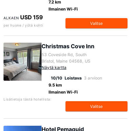
7.2 km
Ilmainen Wi-Fi
USD 159
ALKAEN
Valitse
per huone / yötä kohti
Christmas Cove Inn
53 Coveside Rd, South
Bristol, Maine 04568, US
Näytä kartta
10/10
Loistava
3 arvioon
9.5 km
Ilmainen Wi-Fi
Lisätietoja tästä hotellista:
Valitse
Hotel Pemaquid