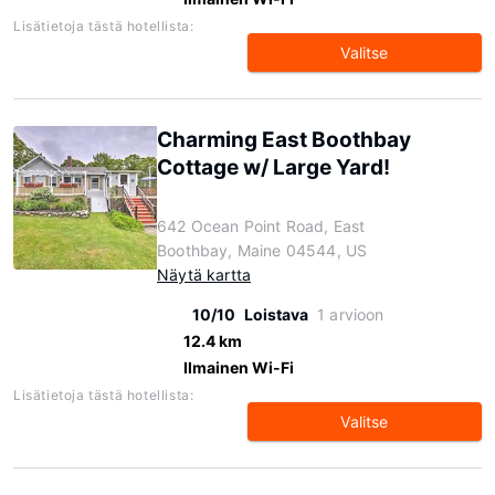
Lisätietoja tästä hotellista:
Valitse
Charming East Boothbay
Cottage w/ Large Yard!
642 Ocean Point Road, East
Boothbay, Maine 04544, US
Näytä kartta
10/10
Loistava
1 arvioon
12.4 km
Ilmainen Wi-Fi
Lisätietoja tästä hotellista:
Valitse