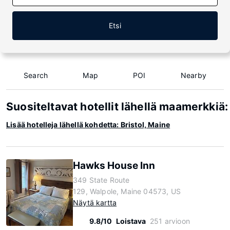
Etsi
Search
Map
POI
Nearby
Suositeltavat hotellit lähellä maamerkkiä:
Lisää hotelleja lähellä kohdetta: Bristol, Maine
Hawks House Inn
349 State Route
129, Walpole, Maine 04573, US
Näytä kartta
9.8/10
Loistava
251 arvioon