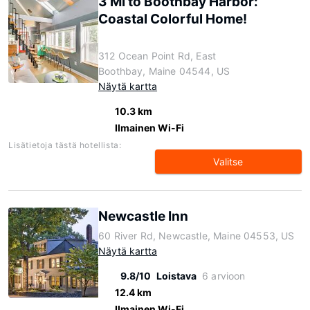
3 Mi to Boothbay Harbor:
Coastal Colorful Home!
312 Ocean Point Rd, East
Boothbay, Maine 04544, US
Näytä kartta
10.3 km
Ilmainen Wi-Fi
Lisätietoja tästä hotellista:
Valitse
Newcastle Inn
60 River Rd, Newcastle, Maine 04553, US
Näytä kartta
9.8/10
Loistava
6 arvioon
12.4 km
Ilmainen Wi-Fi