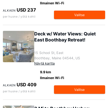
Ilmainen Wi-Fi
USD 237
ALKAEN
Valitse
per huone / yötä kohti
Deck w/ Water Views: Quiet
East Boothbay Retreat!
15 School St, East
Boothbay, Maine 04544, US
Näytä kartta
9.9 km
Ilmainen Wi-Fi
USD 409
ALKAEN
Valitse
per huone / yötä kohti