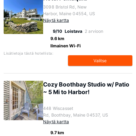
3098 Bristol Rd, New
Harbor, Maine 04554, US
Näytä kartta
9/10
Loistava
2 arvioon
9.6 km
Ilmainen Wi-Fi
Lisätietoja tästä hotellista:
Valitse
Cozy Boothbay Studio w/ Patio
~ 5 Mi to Harbor!
448 Wiscasset
Rd, Boothbay, Maine 04537, US
Näytä kartta
9.7 km