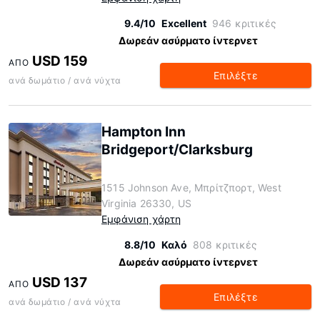
9.4/10
Excellent
946 κριτικές
Δωρεάν ασύρματο ίντερνετ
USD 159
ΑΠΌ
Επιλέξτε
ανά δωμάτιο / ανά νύχτα
Hampton Inn
Bridgeport/Clarksburg
1515 Johnson Ave, Μπρίτζπορτ, West
Virginia 26330, US
Εμφάνιση χάρτη
8.8/10
Καλό
808 κριτικές
Δωρεάν ασύρματο ίντερνετ
USD 137
ΑΠΌ
Επιλέξτε
ανά δωμάτιο / ανά νύχτα