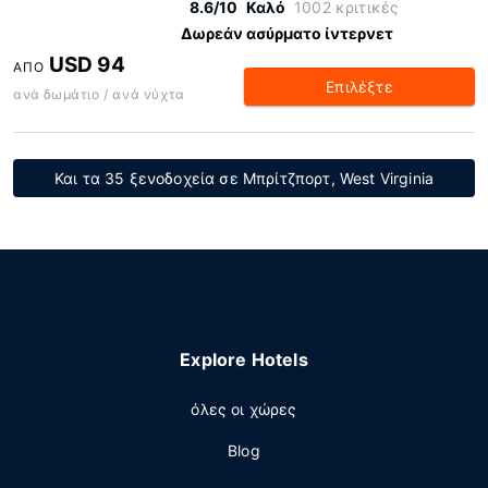
8.6/10
Καλό
1002 κριτικές
Δωρεάν ασύρματο ίντερνετ
USD 94
ΑΠΌ
Επιλέξτε
ανά δωμάτιο / ανά νύχτα
Και τα 35 ξενοδοχεία σε Μπρίτζπορτ, West Virginia
Explore Hotels
όλες οι χώρες
Blog