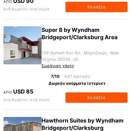
USD 90
ΑΠΌ
Επιλέξτε
ανά δωμάτιο / ανά νύχτα
Super 8 by Wyndham
Bridgeport/Clarksburg Area
108 Barnett Run Rd., Μπρίτζπορτ, West
Virginia 26330, US
Εμφάνιση χάρτη
7/10
437 κριτικές
Δωρεάν ασύρματο ίντερνετ
USD 85
ΑΠΌ
Επιλέξτε
ανά δωμάτιο / ανά νύχτα
Hawthorn Suites by Wyndham
Bridgeport/Clarksburg