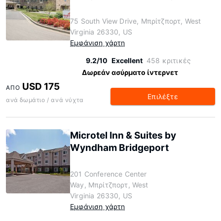
75 South View Drive, Μπρίτζπορτ, West
Virginia 26330, US
Εμφάνιση χάρτη
9.2/10
Excellent
458 κριτικές
Δωρεάν ασύρματο ίντερνετ
USD 175
ΑΠΌ
Επιλέξτε
ανά δωμάτιο / ανά νύχτα
Microtel Inn & Suites by
Wyndham Bridgeport
201 Conference Center
Way, Μπρίτζπορτ, West
Virginia 26330, US
Εμφάνιση χάρτη