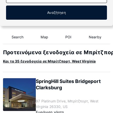
Αναζήτηση
Search
Map
POI
Nearby
Προτεινόμενα ξενοδοχεία σε Μπρίτζπορτ
Και τα 35 ξενοδοχεία σε Μπρίτζπορτ, West Virginia
SpringHill Suites Bridgeport
Clarksburg
97 Platinum Drive, Μπρίτζπορτ, West
Virginia 26330, US
Εμφάνιση χάρτη