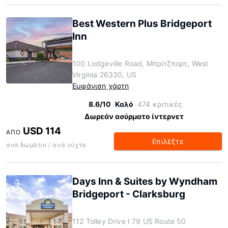
Best Western Plus Bridgeport
Inn
100 Lodgeville Road, Μπρίτζπορτ, West
Virginia 26330, US
Εμφάνιση χάρτη
8.6/10
Καλό
474 κριτικές
Δωρεάν ασύρματο ίντερνετ
USD 114
ΑΠΌ
Επιλέξτε
ανά δωμάτιο / ανά νύχτα
Days Inn & Suites by Wyndham
Bridgeport - Clarksburg
112 Tolley Drive I 79 US Route 50