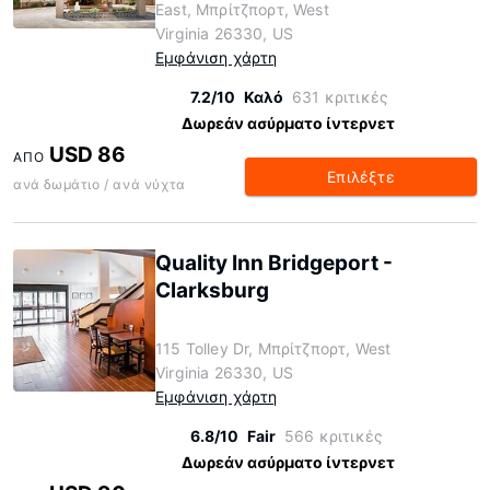
East, Μπρίτζπορτ, West
Virginia 26330, US
Εμφάνιση χάρτη
7.2/10
Καλό
631 κριτικές
Δωρεάν ασύρματο ίντερνετ
USD 86
ΑΠΌ
Επιλέξτε
ανά δωμάτιο / ανά νύχτα
Quality Inn Bridgeport -
Clarksburg
115 Tolley Dr, Μπρίτζπορτ, West
Virginia 26330, US
Εμφάνιση χάρτη
6.8/10
Fair
566 κριτικές
Δωρεάν ασύρματο ίντερνετ