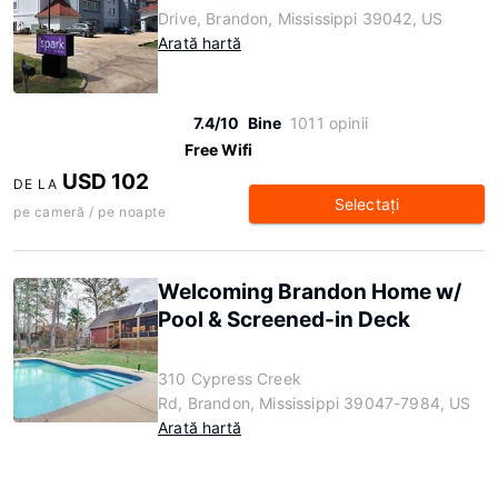
Drive, Brandon, Mississippi 39042, US
Arată hartă
7.4/10
Bine
1011 opinii
Free Wifi
USD 102
DE LA
Selectaţi
pe cameră / pe noapte
Welcoming Brandon Home w/
Pool & Screened-in Deck
310 Cypress Creek
Rd, Brandon, Mississippi 39047-7984, US
Arată hartă