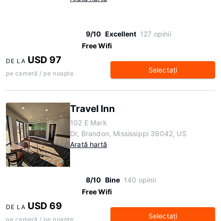
9/10
Excellent
127 opinii
Free Wifi
USD 97
DE LA
Selectaţi
pe cameră / pe noapte
Travel Inn
102 E Mark
Dr, Brandon, Mississippi 39042, US
Arată hartă
8/10
Bine
140 opinii
Free Wifi
USD 69
DE LA
Selectaţi
pe cameră / pe noapte