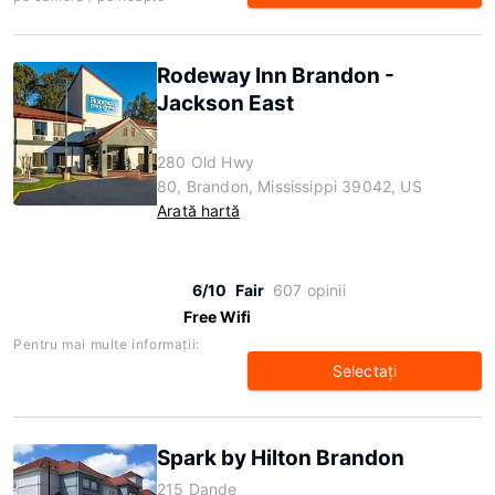
Rodeway Inn Brandon -
Jackson East
280 Old Hwy
80, Brandon, Mississippi 39042, US
Arată hartă
6/10
Fair
607 opinii
Free Wifi
Pentru mai multe informaţii:
Selectaţi
Spark by Hilton Brandon
215 Dande