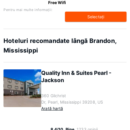
Free Wifi
Pentru mai multe informaţii:
Selectaţi
Hoteluri recomandate lângă Brandon,
Mississippi
Quality Inn & Suites Pearl -
Jackson
360 Gilchrist
Dr, Pearl, Mississippi 39208, US
Arată hartă
8.4/10
Bine
1233 opinii