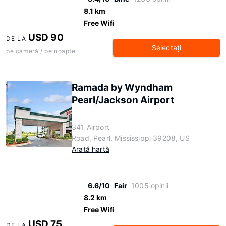
8.1 km
Free Wifi
USD 90
DE LA
Selectaţi
pe cameră / pe noapte
Ramada by Wyndham
Pearl/Jackson Airport
341 Airport
Road, Pearl, Mississippi 39208, US
Arată hartă
6.6/10
Fair
1005 opinii
8.2 km
Free Wifi
USD 75
DE LA