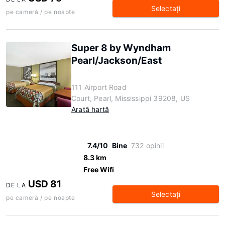
Selectaţi
pe cameră / pe noapte
Super 8 by Wyndham
Pearl/Jackson/East
111 Airport Road
Court, Pearl, Mississippi 39208, US
Arată hartă
7.4/10
Bine
732 opinii
8.3 km
Free Wifi
USD 81
DE LA
Selectaţi
pe cameră / pe noapte