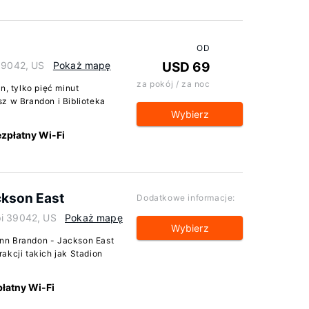
OD
 39042, US
Pokaż mapę
USD 69
za pokój / za noc
n, tylko pięć minut
z w Brandon i Biblioteka
Wybierz
zpłatny Wi-Fi
ckson East
Dodatkowe informacje:
pi 39042, US
Pokaż mapę
Wybierz
nn Brandon - Jackson East
akcji takich jak Stadion
łatny Wi-Fi