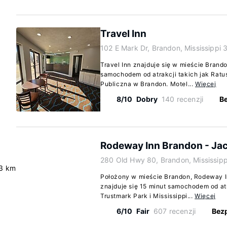
Travel Inn
102 E Mark Dr, Brandon, Mississippi
Travel Inn znajduje się w mieście Brando
samochodem od atrakcji takich jak Ratus
Publiczna w Brandon. Motel...
Więcej
8/10
Dobry
140 recenzji
Be
Rodeway Inn Brandon - Ja
280 Old Hwy 80, Brandon, Mississip
3 km
Położony w mieście Brandon, Rodeway I
znajduje się 15 minut samochodem od atr
Trustmark Park i Mississippi...
Więcej
6/10
Fair
607 recenzji
Bezp