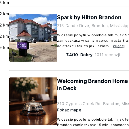
5 km
.2 km
Spark by Hilton Brandon
2 km
215 Dande Drive, Brandon, Mississip
W czasie pobytu w obiekcie takim jak S
.2 km
zamieszkasz w samym sercu miasta Bra
od atrakcji takich jak Jezioro...
Więcej
.9 km
7.4/10
Dobry
1011 recenzji
Welcoming Brandon Home w
in Deck
310 Cypress Creek Rd, Brandon, Mis
Pokaż mapę
W czasie pobytu w obiekcie takim jak t
Brandon zamieszkasz 15 minut samochod