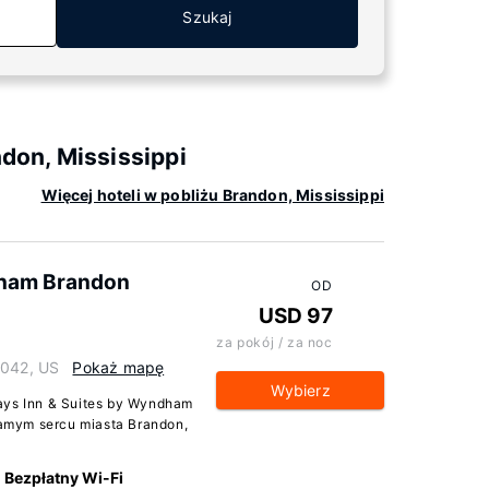
Szukaj
on, Mississippi
Więcej hoteli w pobliżu Brandon, Mississippi
dham Brandon
OD
USD 97
za pokój / za noc
9042, US
Pokaż mapę
Wybierz
ays Inn & Suites by Wyndham
amym sercu miasta Brandon,
Bezpłatny Wi-Fi