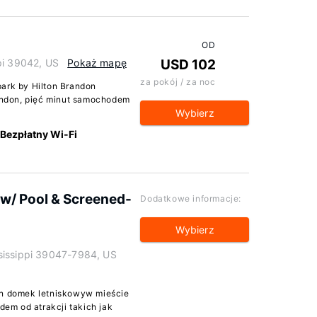
OD
pi 39042, US
Pokaż mapę
USD 102
za pokój / za noc
park by Hilton Brandon
ndon, pięć minut samochodem
Wybierz
Bezpłatny Wi-Fi
/ Pool & Screened-
Dodatkowe informacje:
Wybierz
sissippi 39047-7984, US
en domek letniskowyw mieście
em od atrakcji takich jak