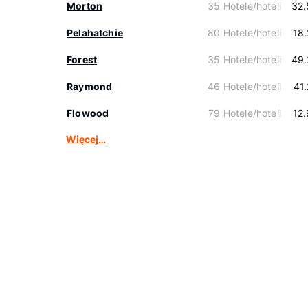
Morton
35 Hotele/hoteli
32.
Pelahatchie
80 Hotele/hoteli
18
Forest
35 Hotele/hoteli
49.
Raymond
46 Hotele/hoteli
41
Flowood
79 Hotele/hoteli
12
Więcej…