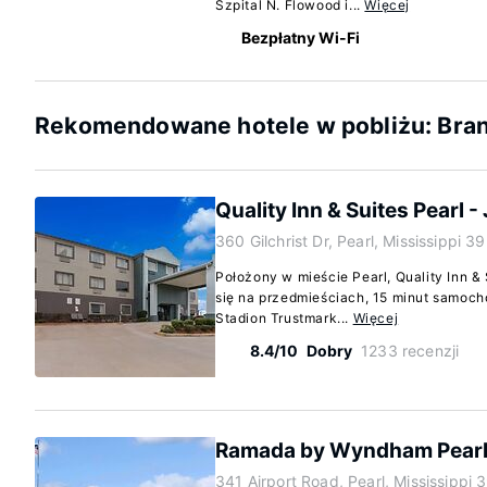
Szpital N. Flowood i...
Więcej
Bezpłatny Wi-Fi
Rekomendowane hotele w pobliżu: Bran
Quality Inn & Suites Pearl 
360 Gilchrist Dr, Pearl, Mississippi 
Położony w mieście Pearl, Quality Inn &
się na przedmieściach, 15 minut samocho
Stadion Trustmark...
Więcej
8.4/10
Dobry
1233 recenzji
Ramada by Wyndham Pearl
341 Airport Road, Pearl, Mississippi