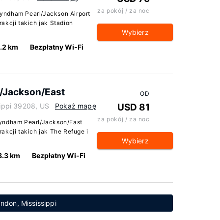
za pokój / za noc
yndham Pearl/Jackson Airport
akcji takich jak Stadion
Wybierz
.2 km
Bezpłatny Wi-Fi
/Jackson/East
OD
sippi 39208, US
Pokaż mapę
USD 81
za pokój / za noc
Wyndham Pearl/Jackson/East
akcji takich jak The Refuge i
Wybierz
8.3 km
Bezpłatny Wi-Fi
andon, Mississippi