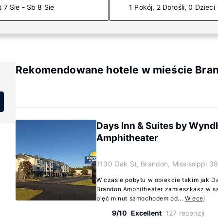
t 7 Sie - Sb 8 Sie
1 Pokój, 2 Dorośli, 0 Dzieci
Rekomendowane hotele w mieście Brand
Days Inn & Suites by Wyn
Amphitheater
1130 Oak St, Brandon, Mississippi 3
W czasie pobytu w obiekcie takim jak D
Brandon Amphitheater zamieszkasz w s
pięć minut samochodem od...
Więcej
9/10
Excellent
127 recenzji