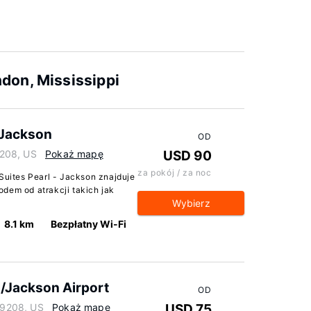
don, Mississippi
- Jackson
OD
39208, US
Pokaż mapę
USD 90
za pokój / za noc
 Suites Pearl - Jackson znajduje
dem od atrakcji takich jak
Wybierz
8.1 km
Bezpłatny Wi-Fi
/Jackson Airport
OD
 39208, US
Pokaż mapę
USD 75