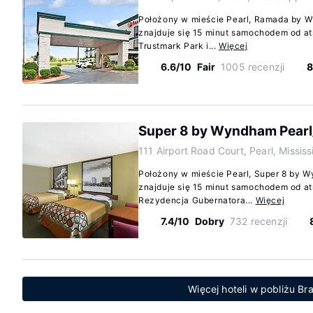
Położony w mieście Pearl, Ramada by W
znajduje się 15 minut samochodem od atr
Trustmark Park i...
Więcej
6.6/10
Fair
1005 recenzji
8
Super 8 by Wyndham Pearl
111 Airport Road Court, Pearl, Missis
Położony w mieście Pearl, Super 8 by 
znajduje się 15 minut samochodem od atr
Rezydencja Gubernatora...
Więcej
7.4/10
Dobry
732 recenzji
Więcej hoteli w pobliżu Br