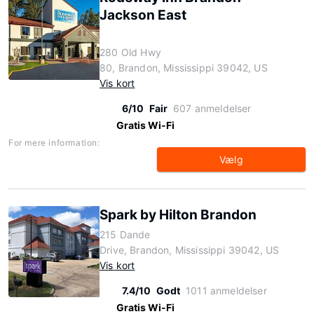
Jackson East
280 Old Hwy
80, Brandon, Mississippi 39042, US
Vis kort
6/10
Fair
607 anmeldelser
Gratis Wi-Fi
For mere information:
Vælg
Spark by Hilton Brandon
215 Dande
Drive, Brandon, Mississippi 39042, US
Vis kort
7.4/10
Godt
1011 anmeldelser
Gratis Wi-Fi