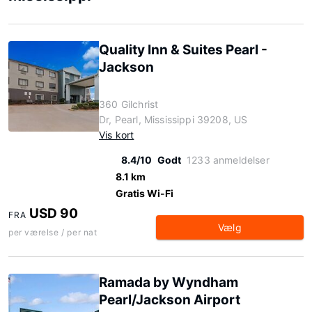
Quality Inn & Suites Pearl -
Jackson
360 Gilchrist
Dr, Pearl, Mississippi 39208, US
Vis kort
8.4/10
Godt
1233 anmeldelser
8.1 km
Gratis Wi-Fi
USD 90
FRA
Vælg
per værelse / per nat
Ramada by Wyndham
Pearl/Jackson Airport