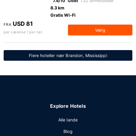
7.4/10
Godt
732 anmeldelser
8.3 km
Gratis Wi-Fi
USD 81
FRA
Vælg
per værelse / per nat
Flere hoteller nær Brandon, Mississippi
Explore Hotels
Alle lande
Blog