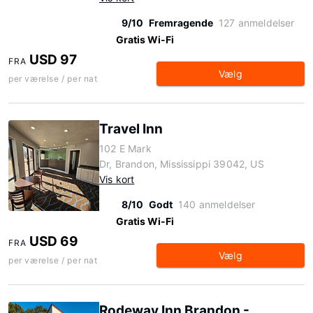
9/10
Fremragende
127 anmeldelser
Gratis Wi-Fi
USD 97
FRA
Vælg
per værelse / per nat
Travel Inn
102 E Mark
Dr, Brandon, Mississippi 39042, US
Vis kort
8/10
Godt
140 anmeldelser
Gratis Wi-Fi
USD 69
FRA
Vælg
per værelse / per nat
Rodeway Inn Brandon -