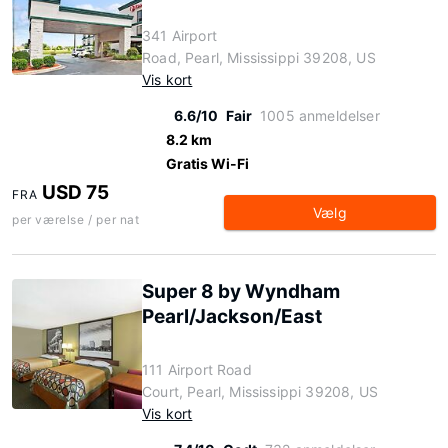
341 Airport
Road, Pearl, Mississippi 39208, US
Vis kort
6.6/10
Fair
1005 anmeldelser
8.2 km
Gratis Wi-Fi
USD 75
FRA
Vælg
per værelse / per nat
Super 8 by Wyndham
Pearl/Jackson/East
111 Airport Road
Court, Pearl, Mississippi 39208, US
Vis kort