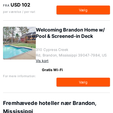
USD 102
FRA
Vælg
per værelse / per nat
Welcoming Brandon Home w/
Pool & Screened-in Deck
310 Cypress Creek
Rd, Brandon, Mississippi 39047-7984, US
Vis kort
Gratis Wi-Fi
For mere information:
Vælg
Fremhævede hoteller nær Brandon,
Mississippi